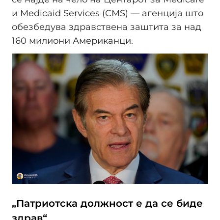
и Medicaid Services (CMS) — агенција што
обезбедува здравствена заштита за над
160 милиони Американци.
„Патриотска должност е да се биде
здрав“