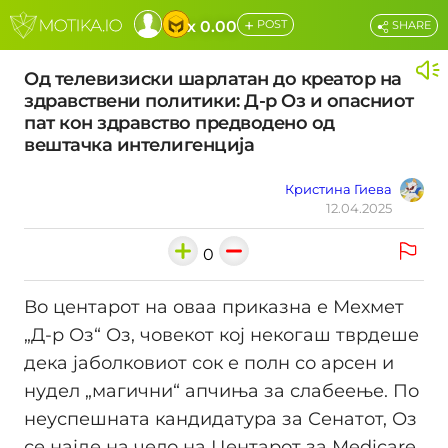
+
x 0.00
POST
SHARE
Од телевизиски шарлатан до креатор на
здравствени политики: Д-р Оз и опасниот
пат кон здравство предводено од
вештачка интелигенција
Кристина Гиева
12.04.2025
0
Во центарот на оваа приказна е Мехмет
„Д-р Оз“ Оз, човекот кој некогаш тврдеше
дека јаболковиот сок е полн со арсен и
нудел „магични“ апчиња за слабеење. По
неуспешната кандидатура за Сенатот, Оз
се најде на чело на Центарот за Medicare