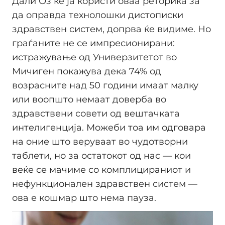
Дали Оз ќе ја користи оваа реторика за
да оправда технолошки дистописки
здравствен систем, допрва ќе видиме. Но
граѓаните не се импресионирани:
истражување од Универзитетот во
Мичиген покажува дека 74% од
возрасните над 50 години имаат малку
или воопшто немаат доверба во
здравствени совети од вештачката
интелигенција. Можеби тоа им одговара
на оние што веруваат во чудотворни
таблети, но за остатокот од нас — кои
веќе се мачиме со комплицираниот и
нефункционален здравствен систем —
ова е кошмар што нема пауза.