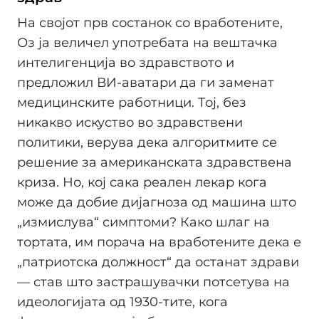
На својот прв состанок со вработените,
Оз ја величел употребата на вештачка
интелигенција во здравството и
предложил ВИ-аватари да ги заменат
медицинските работници. Тој, без
никакво искуство во здравствени
политики, верува дека алгоритмите се
решение за американската здравствена
криза. Но, кој сака реален лекар кога
може да добие дијагноза од машина што
„измислува“ симптоми? Како шлаг на
тортата, им порача на вработените дека е
„патриотска должност“ да останат здрави
— став што застрашувачки потсетува на
идеологијата од 1930-тите, кога