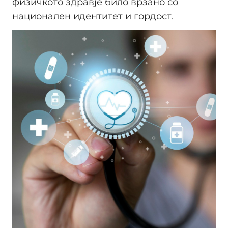
физичкото здравје било врзано со
национален идентитет и гордост.