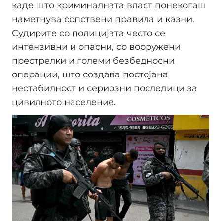
каде што криминалната власт понекогаш
наметнува сопствени правила и казни.
Судирите со полицијата често се
интензивни и опасни, со вооружени
престрелки и големи безбедносни
операции, што создава постојана
нестабилност и сериозни последици за
цивилното население.