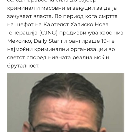
криминал и масовни егзекуции за да ја
зачуваат власта. Во период кога смртта
на шефот на Картелот Халиско Нова
Генерација (CJNG) предизвикува хаос низ
Мексико, Daily Star ги рангираше 19-те
најмоќни криминални организации во
светот според нивната реална моќ и
бруталност.