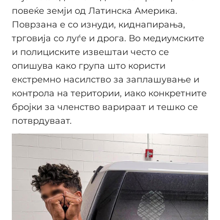
повеќе земји од Латинска Америка.
Поврзана е со изнуди, киднапирања,
трговија со луѓе и дрога. Во медиумските
и полициските извештаи често се
опишува како група што користи
екстремно насилство за заплашување и
контрола на територии, иако конкретните
бројки за членство варираат и тешко се
потврдуваат.