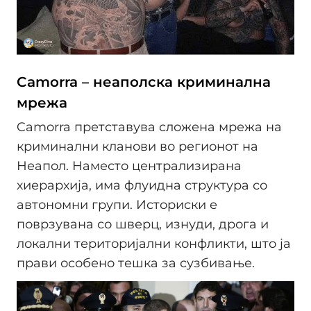
Camorra – неаполска криминална
мрежа
Camorra претставува сложена мрежа на
криминални кланови во регионот на
Неапол. Наместо централизирана
хиерархија, има флуидна структура со
автономни групи. Историски е
поврзувана со шверц, изнуди, дрога и
локални територијални конфликти, што ја
прави особено тешка за сузбивање.