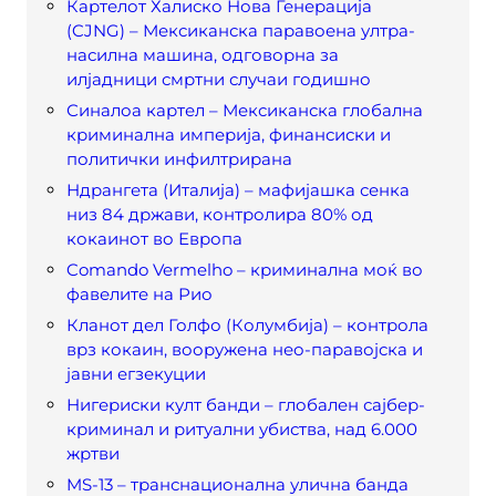
Картелот Халиско Нова Генерација
(CJNG) – Мексиканска паравоена ултра-
насилна машина, одговорна за
илјадници смртни случаи годишно
Синалоа картел – Мексиканска глобална
криминална империја, финансиски и
политички инфилтрирана
Ндрангета (Италија) – мафијашка сенка
низ 84 држави, контролира 80% од
кокаинот во Европа
Comando Vermelho – криминална моќ во
фавелите на Рио
Кланот дел Голфо (Колумбија) – контрола
врз кокаин, вооружена нео-паравојска и
јавни егзекуции
Нигериски култ банди – глобален сајбер-
криминал и ритуални убиства, над 6.000
жртви
MS-13 – транснационална улична банда