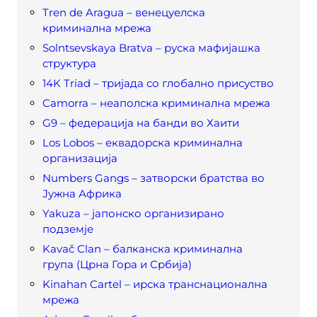
Tren de Aragua – венецуелска
криминална мрежа
Solntsevskaya Bratva – руска мафијашка
структура
14K Triad – тријада со глобално присуство
Camorra – неаполска криминална мрежа
G9 – федерација на банди во Хаити
Los Lobos – еквадорска криминална
организација
Numbers Gangs – затворски братства во
Јужна Африка
Yakuza – јапонско организирано
подземје
Kavač Clan – балканска криминална
група (Црна Гора и Србија)
Kinahan Cartel – ирска транснационална
мрежа