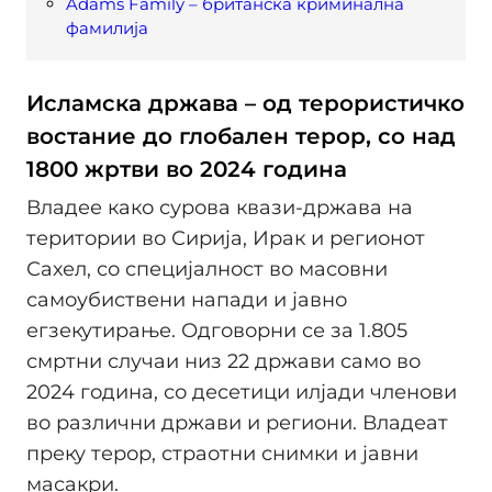
Adams Family – британска криминална
фамилија
Исламска држава – од терористичко
востание до глобален терор, со над
1800 жртви во 2024 година
Владее како сурова квази-држава на
територии во Сирија, Ирак и регионот
Сахел, со специјалност во масовни
самоубиствени напади и јавно
егзекутирање. Одговорни се за 1.805
смртни случаи низ 22 држави само во
2024 година, со десетици илјади членови
во различни држави и региони. Владеат
преку терор, страотни снимки и јавни
масакри.