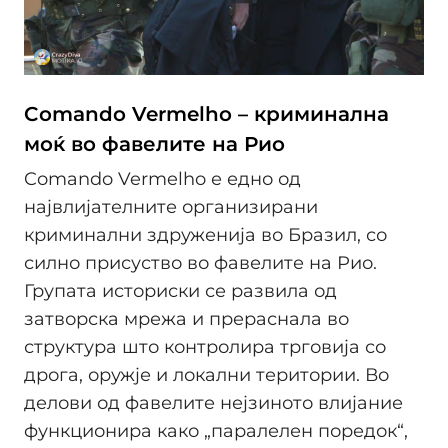
Comando Vermelho – криминална
моќ во фавелите на Рио
Comando Vermelho е едно од
највлијателните организирани
криминални здруженија во Бразил, со
силно присуство во фавелите на Рио.
Групата историски се развила од
затворска мрежа и прераснала во
структура што контролира трговија со
дрога, оружје и локални територии. Во
делови од фавелите нејзиното влијание
функционира како „паралелен поредок“,