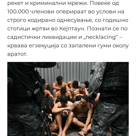
рекет и криминални мрежи. Повеќе од
100.000 членови оперираат во услови на
строго кодирано однесување, со годишно
стотици жртви во Кејптаун. Познати се по
садистички ликвидации и „necklacing“ –
крвава егзекуција со запалени гуми околу
вратот.