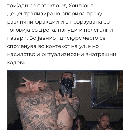
тријади со потекло од Хонгконг.
Децентрализирано оперира преку
различни фракции и е поврзувана со
трговија со дрога, изнуди и нелегални
пазари. Во јавниот дискурс често се
споменува во контекст на улично
насилство и ритуализирани внатрешни
кодови.