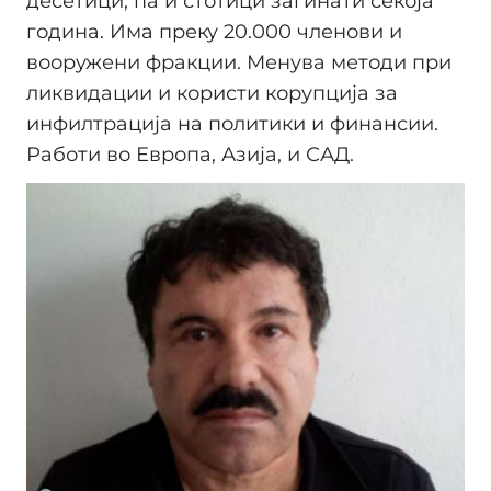
десетици, па и стотици загинати секоја
година. Има преку 20.000 членови и
вооружени фракции. Менува методи при
ликвидации и користи корупција за
инфилтрација на политики и финансии.
Работи во Европа, Азија, и САД.