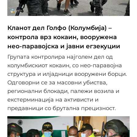
Кланот дел Голфо (Колумбија) –
контрола врз кокаин, вооружена
нео-паравојска и јавни егзекуции
Групата контролира најголем дел од
колумбискиот кокаин, со нео-паравојна
структура и илјадници вооружени борци.
Одговорни се за масовни убиства,
регионални блокади, палежи возила и
екстерминација на активисти и
предавници со брутална прецизност.