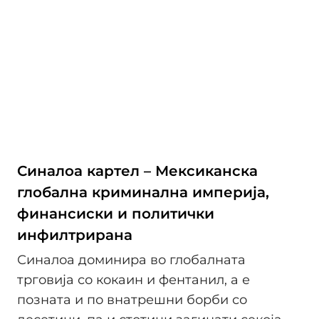
Синалоа картел – Мексиканска
глобална криминална империја,
финансиски и политички
инфилтрирана
Синалоа доминира во глобалната
трговија со кокаин и фентанил, а е
позната и по внатрешни борби со