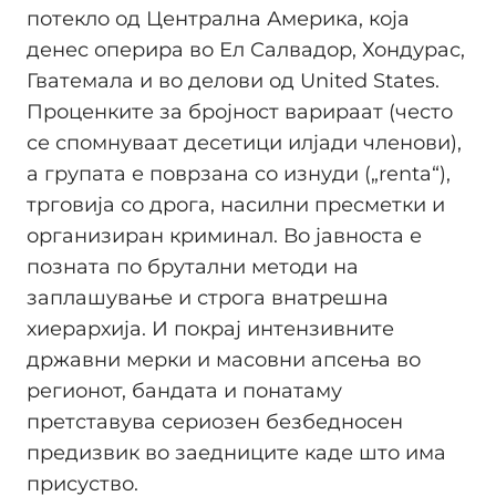
потекло од Централна Америка, која
денес оперира во Ел Салвадор, Хондурас,
Гватемала и во делови од United States.
Проценките за бројност варираат (често
се спомнуваат десетици илјади членови),
а групата е поврзана со изнуди („renta“),
трговија со дрога, насилни пресметки и
организиран криминал. Во јавноста е
позната по брутални методи на
заплашување и строга внатрешна
хиерархија. И покрај интензивните
државни мерки и масовни апсења во
регионот, бандата и понатаму
претставува сериозен безбедносен
предизвик во заедниците каде што има
присуство.