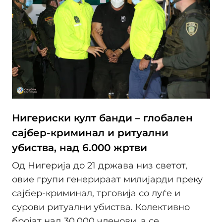
Нигериски култ банди – глобален
сајбер-криминал и ритуални
убиства, над 6.000 жртви
Од Нигерија до 21 држава низ светот,
овие групи генерираат милијарди преку
сајбер-криминал, трговија со луѓе и
сурови ритуални убиства. Колективно
бројат над 30.000 членови, а се