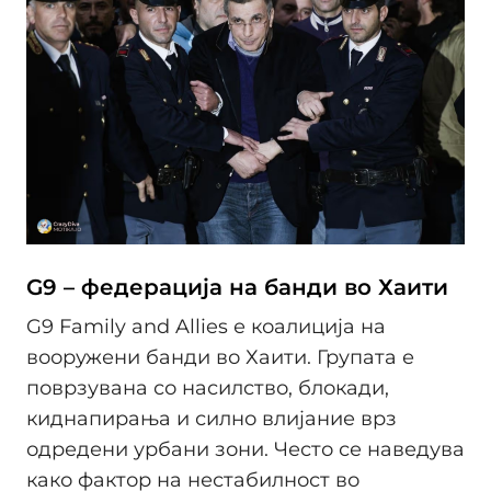
G9 – федерација на банди во Хаити
G9 Family and Allies е коалиција на
вооружени банди во Хаити. Групата е
поврзувана со насилство, блокади,
киднапирања и силно влијание врз
одредени урбани зони. Често се наведува
како фактор на нестабилност во