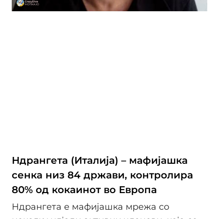
Ндрангета (Италија) – мафијашка
сенка низ 84 држави, контролира
80% од кокаинот во Европа
Ндрангета е мафијашка мрежа со