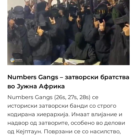
Numbers Gangs – затворски братства
во Јужна Африка
Numbers Gangs (26s, 27s, 28s) се
историски затворски банди со строго
кодирана хиерархија. Имаат влијание и
надвор од затворите, особено во делови
од Кејптаун. Поврзани се со насилство,