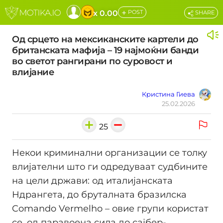
+
x 0.00
POST
SHARE
Од срцето на мексиканските картели до
британската мафија – 19 најмоќни банди
во светот рангирани по суровост и
влијание
Кристина Гиева
25.02.2026
25
Некои криминални организации се толку
влијателни што ги одредуваат судбините
на цели држави: од италијанската
Ндрангета, до бруталната бразилска
Comando Vermelho – овие групи користат
се, од паравоена сила до сајбер-