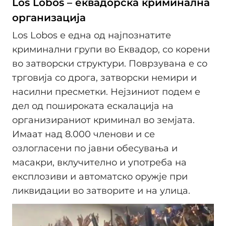
Los Lobos – еквадорска криминална
организација
Los Lobos е една од најпознатите
криминални групи во Еквадор, со корени
во затворски структури. Поврзувана е со
трговија со дрога, затворски немири и
насилни пресметки. Нејзиниот подем е
дел од пошироката ескалација на
организираниот криминал во земјата.
Имаат над 8.000 членови и се
озлогласени по јавни обесувања и
масакри, вклучително и употреба на
експлозиви и автоматско оружје при
ликвидации во затворите и на улица.