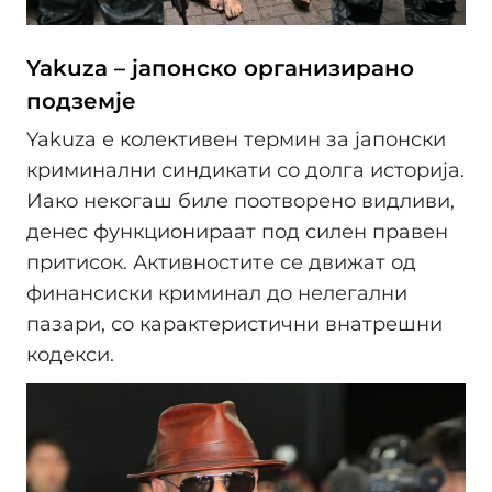
Yakuza – јапонско организирано
подземје
Yakuza е колективен термин за јапонски
криминални синдикати со долга историја.
Иако некогаш биле поотворено видливи,
денес функционираат под силен правен
притисок. Активностите се движат од
финансиски криминал до нелегални
пазари, со карактеристични внатрешни
кодекси.