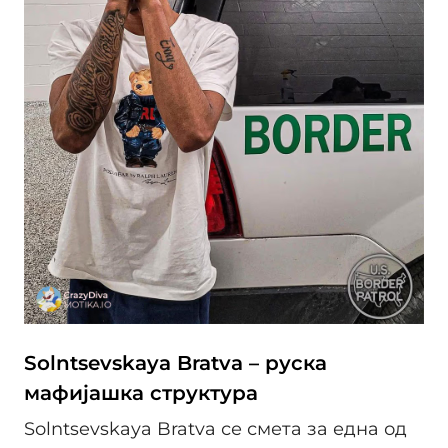
Solntsevskaya Bratva – руска
мафијашка структура
Solntsevskaya Bratva се смета за една од