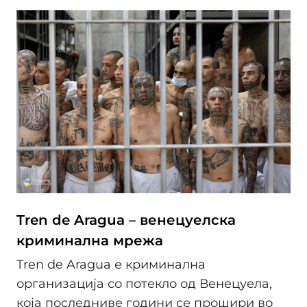
Tren de Aragua – венецуелска
криминална мрежа
Tren de Aragua е криминална
организација со потекло од Венецуела,
која последниве години се прошири во