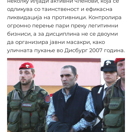
неколку илјади активни членови, која се
одликува со таинственост и ефикасна
ликвидација на противници. Контролира
огромно перење пари преку легитимни
бизниси, а за дисциплина не се двоуми
да организира јавни масакри, како
уличната пукање во Дисбург 2007 година.