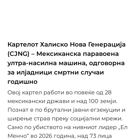
Картелот Халиско Нова Генерација
(CJNG) – Мексиканска паравоена
ултра-насилна машина, одговорна
за илјадници смртни случаи
годишно
Овој картел работи во повеќе од 28
мексикански држави и над 100 земји.
Познат е по брутални јавни егзекуции и
ширење страв преку социјални мрежи.
Само по убиството на нивниот лидер „Ел
Менчо“ во 2026 година, над 73 лица