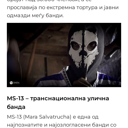
прославија по екстремна тортура и јавни
одмазди меѓу банди.
MS-13 – транснационална улична
банда
MS-13 (Mara Salvatrucha) е една од
најпознатите и најозлогласени банди со