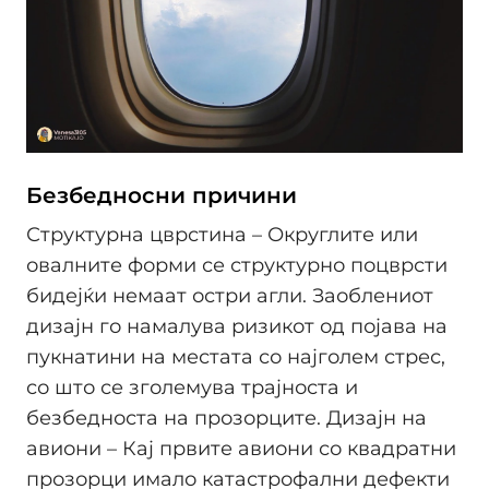
Безбедносни причини
Структурна цврстина – Округлите или
овалните форми се структурно поцврсти
бидејќи немаат остри агли. Заоблениот
дизајн го намалува ризикот од појава на
пукнатини на местата со најголем стрес,
со што се зголемува трајноста и
безбедноста на прозорците. Дизајн на
авиони – Кај првите авиони со квадратни
прозорци имало катастрофални дефекти