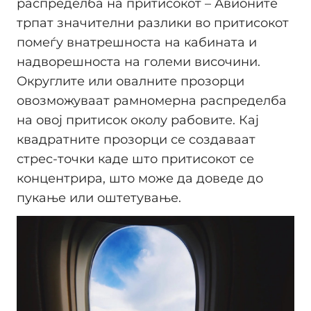
распределба на притисокот – Авионите
трпат значителни разлики во притисокот
помеѓу внатрешноста на кабината и
надворешноста на големи височини.
Округлите или овалните прозорци
овозможуваат рамномерна распределба
на овој притисок околу рабовите. Кај
квадратните прозорци се создаваат
стрес-точки каде што притисокот се
концентрира, што може да доведе до
пукање или оштетување.