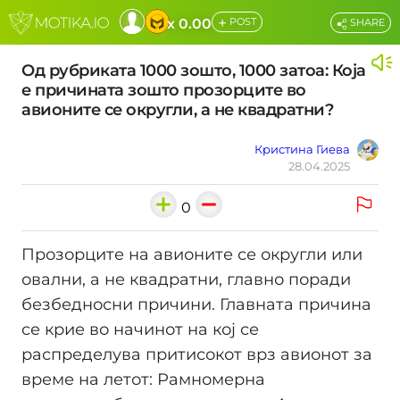
+
x 0.00
POST
SHARE
Од рубриката 1000 зошто, 1000 затоа: Која
е причината зошто прозорците во
авионите се округли, а не квадратни?
Кристина Гиева
28.04.2025
0
Прозорците на авионите се округли или
овални, а не квадратни, главно поради
безбедносни причини. Главната причина
се крие во начинот на кој се
распределува притисокот врз авионот за
време на летот: Рамномерна