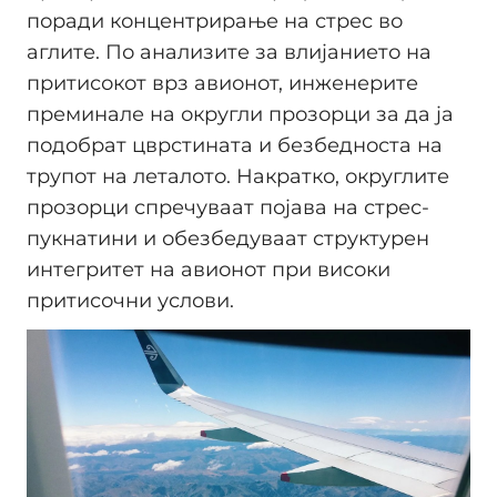
поради концентрирање на стрес во
аглите. По анализите за влијанието на
притисокот врз авионот, инженерите
преминале на округли прозорци за да ја
подобрат цврстината и безбедноста на
трупот на леталото. Накратко, округлите
прозорци спречуваат појава на стрес-
пукнатини и обезбедуваат структурен
интегритет на авионот при високи
притисочни услови.