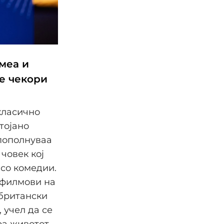
меа и
те чекори
класично
тојано
 пополнуваа
 човек кој
 со комедии.
 филмови на
британски
 учел да се
ра животот.