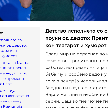
Детство исполнето со с
e:
поуки од дедото: Први
сполнето со
кон театарот и хуморот
уки од дедото:
кори кон
Владимир не пораснал во 
и хуморот
семејство – родителите пос
шанса на Малта:
работеа, но празнината ја
енд-ап настап
 на дедото што
баба му и особено дедо му,
ш го промени
секоја вечер ја исполнувал
от пат
Заедно ги гледале старите
Комедија
Чарли Чаплин и необични 
 од животот на
серии. Баш во тие моменти,
и мост меѓу
и Британија
смее, но и како функциони