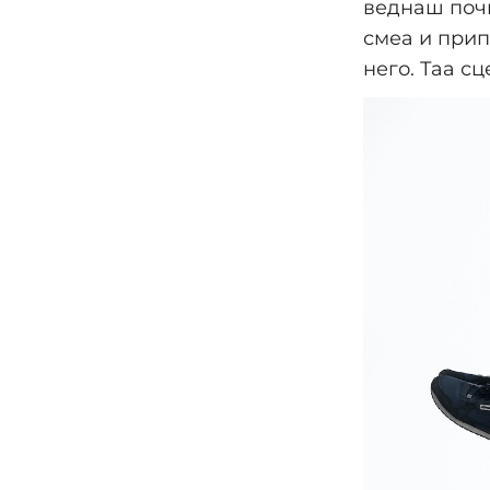
веднаш почн
смеа и прип
него. Таа сц