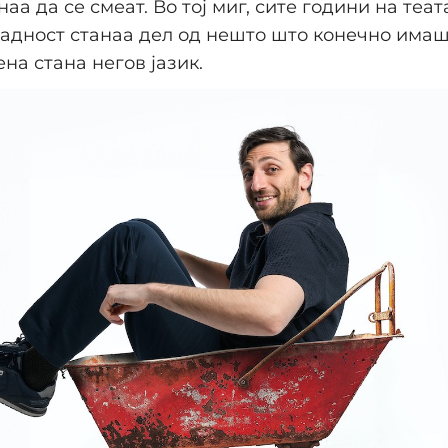
аа да се смеат. Во тој миг, сите години на теат
адност станаа дел од нешто што конечно имаш
ена стана негов јазик.