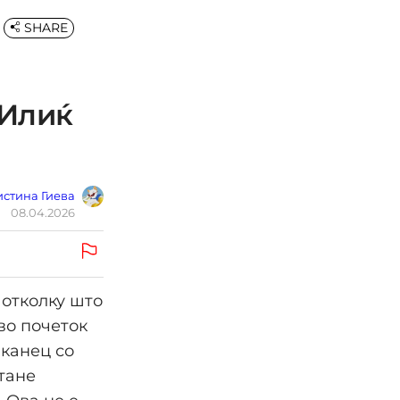
SHARE
 Илиќ
стина Гиева
08.04.2026
 отколку што
во почеток
лканец со
тане