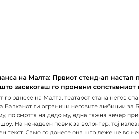
анса на Малта: Првиот стенд-ап настап 
 што засекогаш го промени сопствениот 
т го однесе на Малта, театарот стана негов спа
а Балканот ги ограничи неговите амбиции за Б
му, по смртта на дедо му, една тажна вечер пр
 шоу. На ненадеен повик за волонтер, тој излез
ен текст. Само го донесе она што лежеше во нег