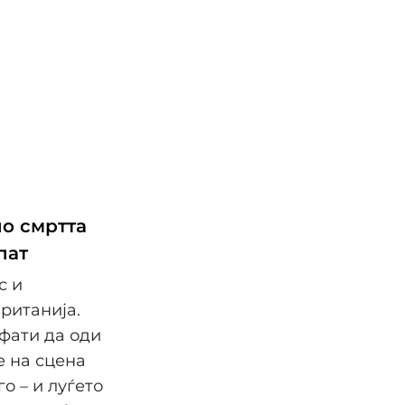
по смртта
пат
с и
ританија.
ифати да оди
е на сцена
о – и луѓето