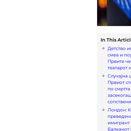
In This Articl
Детство и
смеа и по
Првите че
театарот 
Случајна 
Првиот ст
по смртта
засекога
сопствени
Лондон: 
преведена
имигрант 
Балканот 