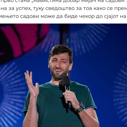
 прво стана „навистина добар мијач на садови“.
на за успех, туку сведоштво за тоа како се пре
иењето садови може да биде чекор до сјајот на