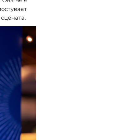
 Ова не е
мостуваат
 сцената.