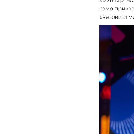
комичар, но
само приказ
светови и м