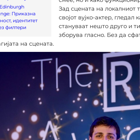
Edinburgh
Зад сцената на локалниот т
ringe: Приказна
својот вујко-актер, гледал 
ност, идентитет
стануваат нешто друго и 
ез филтери
зборува гласно. Без да сфат
гијата на сцената.