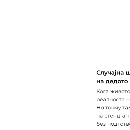
Случајна ш
на дедото
Кога живото
реалноста н
Но токму та
на стенд-ап
без подготв