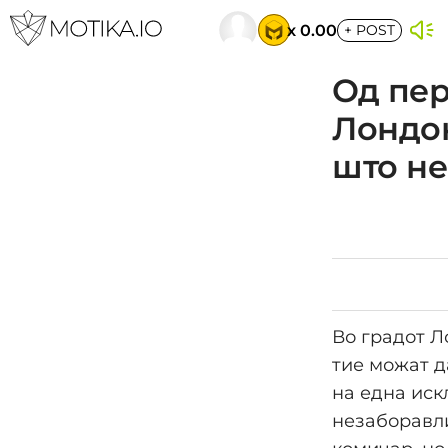
x 0.00
+
POST
Од пер
Лондо
што не
Во градот Л
тие можат д
на една иск
незаборавли