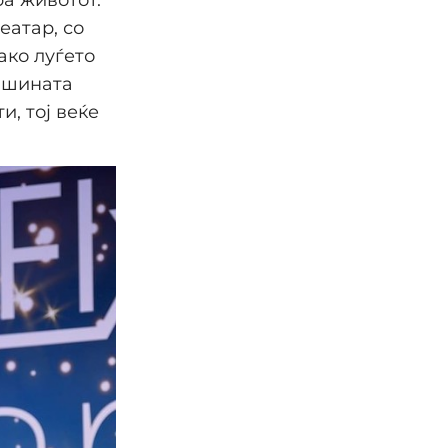
еатар, со
како луѓето
тишината
и, тој веќе