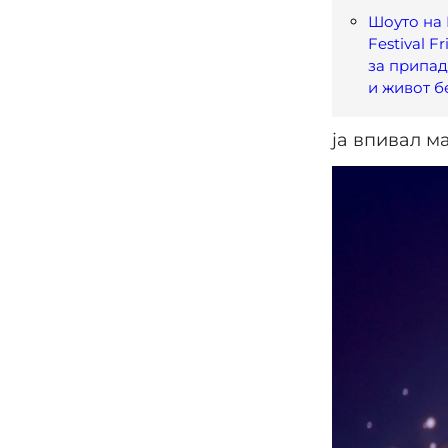
Шоуто на 
Festival F
за припад
и живот б
ја впивал ма