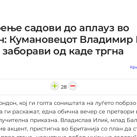
ење садови до аплауз во
н: Кумановецот Владимир
 заборави од каде тргна
Кри
28
ондон, кој ги голта соништата на луѓето побрзо
а ги раскажат, една обична вечер се претвори 
лучителна приказна. Владислав Илиќ, млад Ба
в акцент, пристигна во Британија со план да с