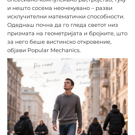
и нешто сосема неочекувано – разви
исклучителни математички способности.
Одеднаш почна да го гледа светот низ
призмата на геометријата и бројките, што
за него беше вистинско откровение,
објави Popular Mechanics.