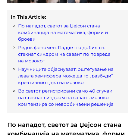
In This Article:
По нападот, светот за Џејсон стана
комбинација на математика, форми и
броеви
Редок феномен: Падџет го добил т.н.
стекнат синдром на савант по повреда
на мозокот
Научниците објаснуваат: оштетување на
левата хемисфера може да го „разбуди“
креативниот дел на мозокот
Во светот регистрирани само 40 случаи
на стекнат синдром на савант: мозокот
компензира со невообичаени решенија
По нападот, светот за Џејсон стана
комбинација на математика, форми