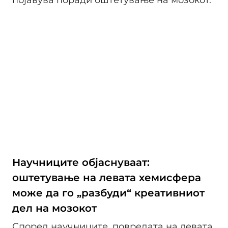
појавува поради оштетување на мозокот.
Научниците објаснуваат:
оштетување на левата хемисфера
може да го „разбуди“ креативниот
дел на мозокот
Според научниците, повредата на левата