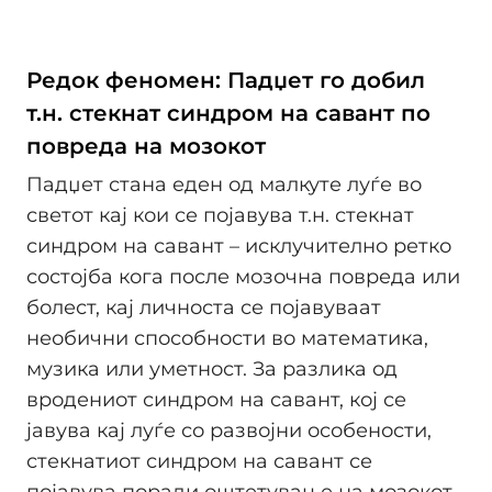
Редок феномен: Падџет го добил
т.н. стекнат синдром на савант по
повреда на мозокот
Падџет стана еден од малкуте луѓе во
светот кај кои се појавува т.н. стекнат
синдром на савант – исклучително ретко
состојба кога после мозочна повреда или
болест, кај личноста се појавуваат
необични способности во математика,
музика или уметност. За разлика од
вродениот синдром на савант, кој се
јавува кај луѓе со развојни особености,
стекнатиот синдром на савант се