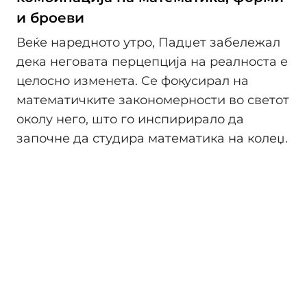
и броеви
Веќе наредното утро, Падџет забележал
дека неговата перцепција на реалноста е
целосно изменета. Се фокусирал на
математичките закономерности во светот
околу него, што го инспирирало да
започне да студира математика на колеџ.