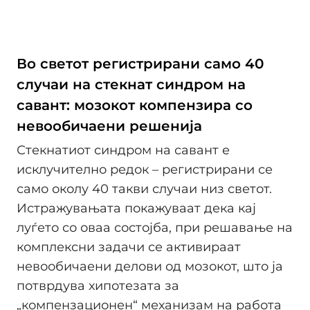
Во светот регистрирани само 40
случаи на стекнат синдром на
савант: мозокот компензира со
невообичаени решенија
Стекнатиот синдром на савант е
исклучително редок – регистрирани се
само околу 40 такви случаи низ светот.
Истражувањата покажуваат дека кај
луѓето со оваа состојба, при решавање на
комплексни задачи се активираат
невообичаени делови од мозокот, што ја
потврдува хипотезата за
„компензационен“ механизам на работа