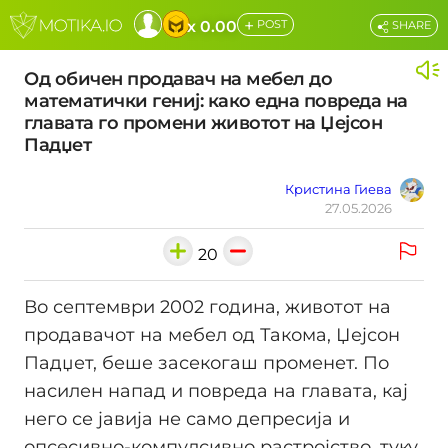
+
x 0.00
POST
SHARE
Од обичен продавач на мебел до
математички гениј: како една повреда на
главата го промени животот на Џејсон
Падџет
Кристина Гиева
27.05.2026
20
Во септември 2002 година, животот на
продавачот на мебел од Такома, Џејсон
Падџет, беше засекогаш променет. По
насилен напад и повреда на главата, кај
него се јавија не само депресија и
опсесивно-компулсивно растројство, туку