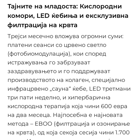
Тајните на младоста: Кислородни
комори, LED ќебиња и ексклузивна
филтрација на крвта
Трејси месечно вложува огромни суми:
платени сеанси со црвено светло
(фотобиомодулација), кои според
истражувања го забрзуваат
заздравувањето и го поддржуваат
производството на колаген, специјално
инфрацрвено „сауна“ ќебе, LED третмани
три пати неделно, и хипербарична
кислородна терапија која чини 600 евра
на два месеца. Најпосебна е најновата
метода – EBOO (филтрација и озонирање
на крвта), од која секоја сесија чини 1.700