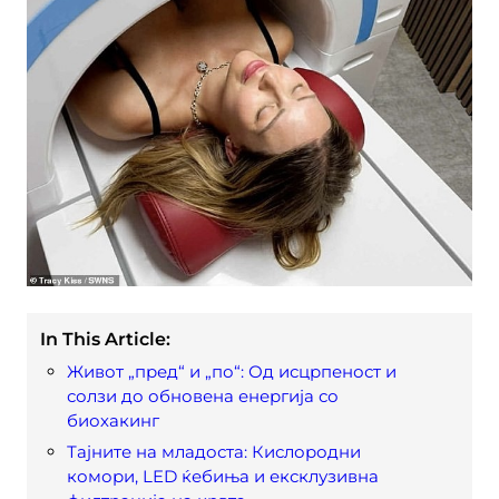
In This Article:
Живот „пред“ и „по“: Од исцрпеност и
солзи до обновена енергија со
биохакинг
Тајните на младоста: Кислородни
комори, LED ќебиња и ексклузивна