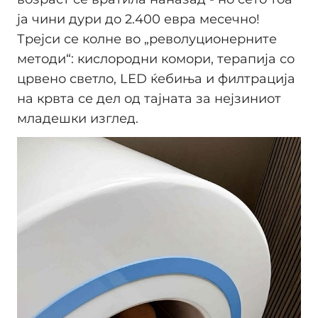
ја чини дури до 2.400 евра месечно!
Трејси се колне во „револуционерните
методи“: кислородни комори, терапија со
црвено светло, LED ќебиња и филтрација
на крвта се дел од тајната за нејзиниот
младешки изглед.