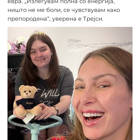
евра. „Излегувам полна со енергија,
ништо не ме боли, се чувствувам како
препородена“, уверена е Трејси.