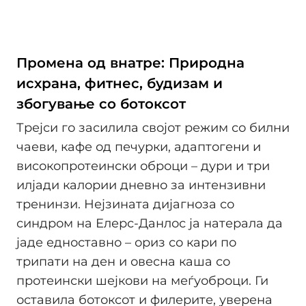
Промена од внатре: Природна
исхрана, фитнес, будизам и
збогување со ботоксот
Трејси го засилила својот режим со билни
чаеви, кафе од печурки, адаптогени и
високопротеински оброци – дури и три
илјади калории дневно за интензивни
тренинзи. Нејзината дијагноза со
синдром на Елерс-Данлос ја натерала да
јаде едноставно – ориз со кари по
трипати на ден и овесна каша со
протеински шејкови на меѓуоброци. Ги
оставила ботоксот и филерите, уверена