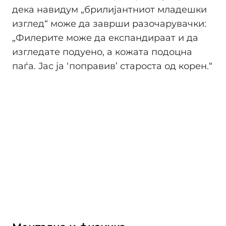
дека навидум „брилијантниот младешки
изглед“ може да заврши разочарувачки:
„Филерите може да експандираат и да
изгледате подуено, а кожата подоцна
паѓа. Јас ја ‘поправив’ староста од корен.“