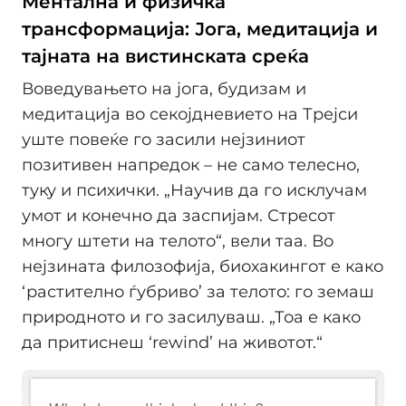
Ментална и физичка
трансформација: Јога, медитација и
тајната на вистинската среќа
Воведувањето на јога, будизам и
медитација во секојдневието на Трејси
уште повеќе го засили нејзиниот
позитивен напредок – не само телесно,
туку и психички. „Научив да го исклучам
умот и конечно да заспијам. Стресот
многу штети на телото“, вели таа. Во
нејзината филозофија, биохакингот е како
‘растително ѓубриво’ за телото: го земаш
природното и го засилуваш. „Тоа е како
да притиснеш ‘rewind’ на животот.“