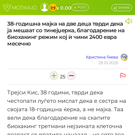
+
x 0.00
POST
SHARE
38-годишна мајка на две деца тврди дека
ја мешаат со тинејџерка, благодарение на
биохакинг режим кој ѝ чини 2400 евра
месечно
Кристина Гиева
29.10.2025
25
Трејси Кис, 38 години, тврди дека
честопати луѓето мислат дека е сестра на
својата 18-годишна ќерка, а не мајка. Таа
вели дека благодарение на скапите
биохакинг третмани нејзината клеточна
возраст се вратила наназад - но сето тоа