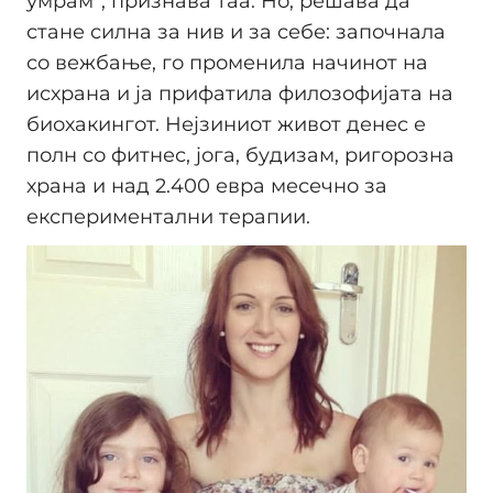
умрам“, признава таа. Но, решава да
стане силна за нив и за себе: започнала
со вежбање, го променила начинот на
исхрана и ја прифатила филозофијата на
биохакингот. Нејзиниот живот денес е
полн со фитнес, јога, будизам, ригорозна
храна и над 2.400 евра месечно за
експериментални терапии.