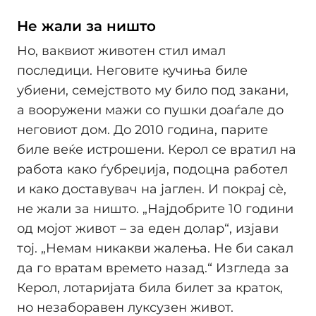
Не жали за ништо
Но, ваквиот животен стил имал
последици. Неговите кучиња биле
убиени, семејството му било под закани,
а вооружени мажи со пушки доаѓале до
неговиот дом. До 2010 година, парите
биле веќе истрошени. Керол се вратил на
работа како ѓубреџија, подоцна работел
и како доставувач на јаглен. И покрај сè,
не жали за ништо. „Најдобрите 10 години
од мојот живот – за еден долар“, изјави
тој. „Немам никакви жалења. Не би сакал
да го вратам времето назад.“ Изгледа за
Керол, лотаријата била билет за краток,
но незаборавен луксузен живот.