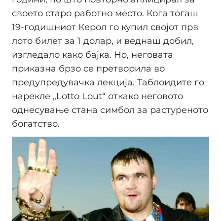
своето старо работно место. Кога тогаш
19-годишниот Керол го купил својот прв
лото билет за 1 долар, и веднаш добил,
изгледало како бајка. Но, неговата
приказна брзо се претворила во
предупредувачка лекција. Таблоидите го
нарекле „Lotto Lout“ откако неговото
однесување стана симбол за растуреното
богатство.