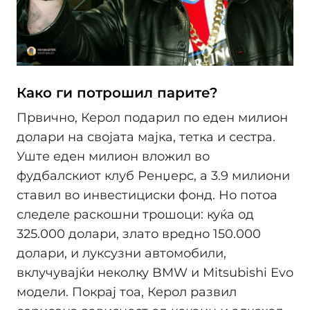
Како ги потрошил парите?
Првично, Керол подарил по еден милион
долари на својата мајка, тетка и сестра.
Уште еден милион вложил во
фудбалскиот клуб Ренџерс, а 3.9 милиони
ставил во инвестициски фонд. Но потоа
следеле раскошни трошоци: куќа од
325.000 долари, злато вредно 150.000
долари, и луксузни автомобили,
вклучувајќи неколку BMW и Mitsubishi Evo
модели. Покрај тоа, Керол развил