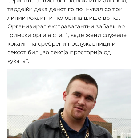
сериозна зависност од кокаин и алкохол,
тврдејќи дека денот го почнувал со три
линии кокаин и половина шише вотка.
Организирал екстравагантни забави во
„римски оргија стил“, каде жени служеле
кокаин на сребрени послужавници и
сексот бил „во секоја просторија од
куќата“.