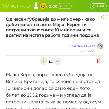
+
x 0.00
POST
SHARE
Од чесен ѓубреџија до милионер - како
добитникот на лото, Мајкл Керол ги
потрошил освоените 10 милиони и се
вратил на истата работа години подоцна
Кристина Гиева
16.05.2025
14
Мајкл Керол, поранешен ѓубрeџија од
Велика Британија, го освоил џекпотот од
10 милиони долар со само еден лото
билет во 2002 година – и успеал да ја
потроши целата сума за помалку од осум
години, по што повторно аплицирал за