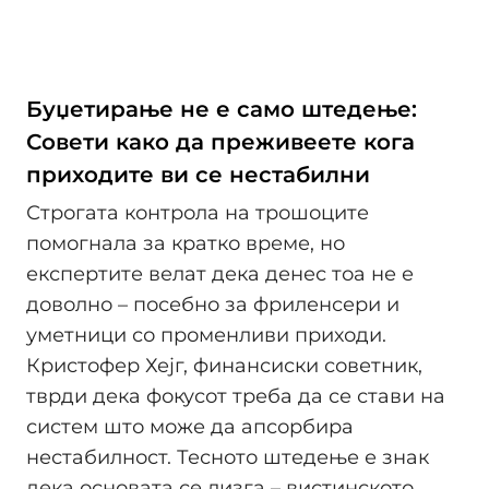
Буџетирање не е само штедење:
Совети како да преживеете кога
приходите ви се нестабилни
Строгата контрола на трошоците
помогнала за кратко време, но
експертите велат дека денес тоа не е
доволно – посебно за фриленсери и
уметници со променливи приходи.
Кристофер Хејг, финансиски советник,
тврди дека фокусот треба да се стави на
систем што може да апсорбира
нестабилност. Тесното штедење е знак
дека основата се лизга – вистинското