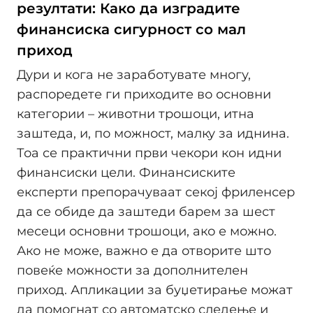
резултати: Како да изградите
финансиска сигурност со мал
приход
Дури и кога не заработувате многу,
распоредете ги приходите во основни
категории – животни трошоци, итна
заштеда, и, по можност, малку за иднина.
Тоа се практични први чекори кон идни
финансиски цели. Финансиските
експерти препорачуваат секој фриленсер
да се обиде да заштеди барем за шест
месеци основни трошоци, ако е можно.
Ако не може, важно е да отворите што
повеќе можности за дополнителен
приход. Апликации за буџетирање можат
да помогнат со автоматско следење и