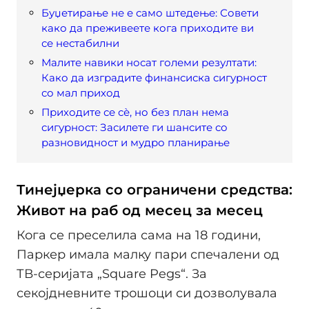
Буџетирање не е само штедење: Совети
како да преживеете кога приходите ви
се нестабилни
Малите навики носат големи резултати:
Како да изградите финансиска сигурност
со мал приход
Приходите се сѐ, но без план нема
сигурност: Засилете ги шансите со
разновидност и мудро планирање
Тинејџерка со ограничени средства:
Живот на раб од месец за месец
Кога се преселила сама на 18 години,
Паркер имала малку пари спечалени од
ТВ-серијата „Square Pegs“. За
секојдневните трошоци си дозволувала