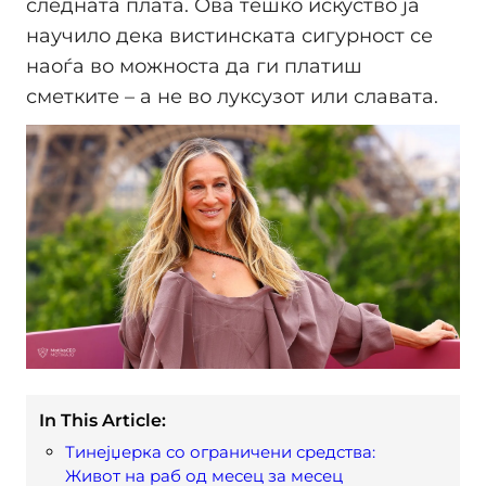
следната плата. Ова тешко искуство ја
научило дека вистинската сигурност се
наоѓа во можноста да ги платиш
сметките – а не во луксузот или славата.
In This Article:
Тинејџерка со ограничени средства:
Живот на раб од месец за месец