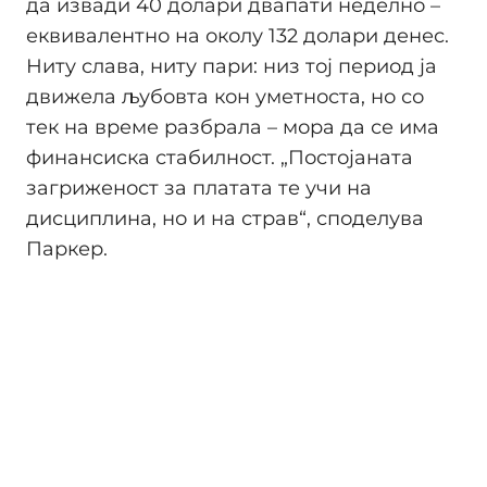
да извади 40 долари двапати неделно –
еквивалентно на околу 132 долари денес.
Ниту слава, ниту пари: низ тој период ја
движела љубовта кон уметноста, но со
тек на време разбрала – мора да се има
финансиска стабилност. „Постојаната
загриженост за платата те учи на
дисциплина, но и на страв“, споделува
Паркер.