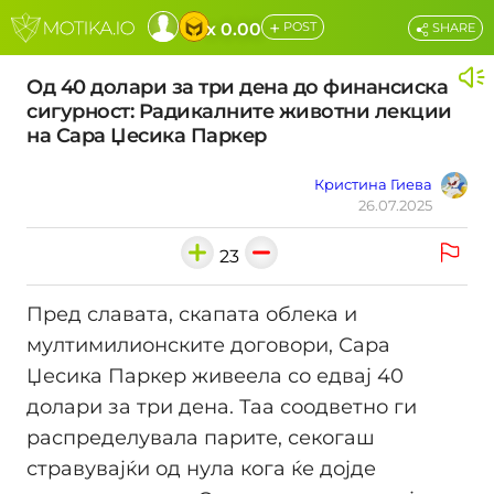
+
x 0.00
POST
SHARE
Од 40 долари за три дена до финансиска
сигурност: Радикалните животни лекции
на Сара Џесика Паркер
Кристина Гиева
26.07.2025
23
Пред славата, скапата облека и
мултимилионските договори, Сара
Џесика Паркер живеела со едвај 40
долари за три дена. Таа соодветно ги
распределувала парите, секогаш
стравувајќи од нула кога ќе дојде