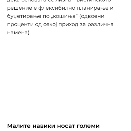
решение е флексибилно планирање и
буџетирање по „кошиња“ (одвоени
проценти од секој приход за различна
намена).
Малите навики носат големи