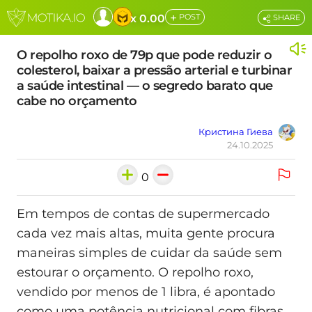
+
x 0.00
POST
SHARE
O repolho roxo de 79p que pode reduzir o
colesterol, baixar a pressão arterial e turbinar
a saúde intestinal — o segredo barato que
cabe no orçamento
Кристина Гиева
24.10.2025
0
Em tempos de contas de supermercado
cada vez mais altas, muita gente procura
maneiras simples de cuidar da saúde sem
estourar o orçamento. O repolho roxo,
vendido por menos de 1 libra, é apontado
como uma potência nutricional com fibras