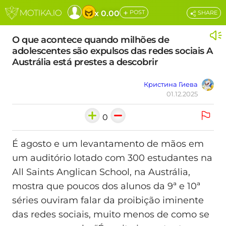
+
x 0.00
POST
SHARE
O que acontece quando milhões de
adolescentes são expulsos das redes sociais A
Austrália está prestes a descobrir
Кристина Гиева
01.12.2025
0
É agosto e um levantamento de mãos em
um auditório lotado com 300 estudantes na
All Saints Anglican School, na Austrália,
mostra que poucos dos alunos da 9ª e 10ª
séries ouviram falar da proibição iminente
das redes sociais, muito menos de como se