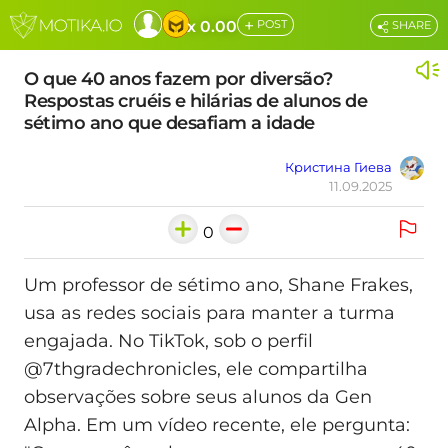
+
x 0.00
POST
SHARE
O que 40 anos fazem por diversão?
Respostas cruéis e hilárias de alunos de
sétimo ano que desafiam a idade
Кристина Гиева
11.09.2025
0
Um professor de sétimo ano, Shane Frakes,
usa as redes sociais para manter a turma
engajada. No TikTok, sob o perfil
@7thgradechronicles, ele compartilha
observações sobre seus alunos da Gen
Alpha. Em um vídeo recente, ele pergunta: