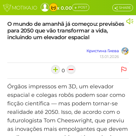
+
x 0.00
POST
SHARE
O mundo de amanhã já começou: previsões
para 2050 que vão transformar a vida,
incluindo um elevador espacial
Кристина Гиева
13.01.2026
0
Órgãos impressos em 3D, um elevador
espacial e colegas robôs podem soar como
ficção científica — mas podem tornar-se
realidade até 2050. Isso, de acordo com o
futurologista Tom Cheeswright, que previu
as inovações mais empolgantes que devem