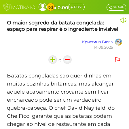
+
x 0.00
POST
SHARE
O maior segredo da batata congelada:
espaço para respirar é o ingrediente invisível
Кристина Гиева
14.09.2025
0
Batatas congeladas são queridinhas em
muitas cozinhas britânicas, mas alcançar
aquele acabamento crocante sem ficar
encharcado pode ser um verdadeiro
quebra‑cabeça. O chef David Nayfield, do
Che Fico, garante que as batatas podem
chegar ao nível de restaurante em cada