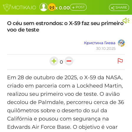
+
x 0.00
POST
SHARE
O céu sem estrondos: o X-59 faz seu primeiro
voo de teste
Кристина Гиева
30.10.2025
0
Em 28 de outubro de 2025, o X-59 da NASA,
criado em parceria com a Lockheed Martin,
realizou seu primeiro voo de teste. O avião
decolou de Palmdale, percorreu cerca de 36
quilômetros sobre o deserto do sul da
Califórnia e pousou com segurança na
Edwards Air Force Base. O objetivo é voar