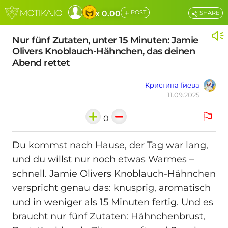
+
x 0.00
POST
SHARE
Nur fünf Zutaten, unter 15 Minuten: Jamie
Olivers Knoblauch-Hähnchen, das deinen
Abend rettet
Кристина Гиева
11.09.2025
0
Du kommst nach Hause, der Tag war lang,
und du willst nur noch etwas Warmes –
schnell. Jamie Olivers Knoblauch-Hähnchen
verspricht genau das: knusprig, aromatisch
und in weniger als 15 Minuten fertig. Und es
braucht nur fünf Zutaten: Hähnchenbrust,