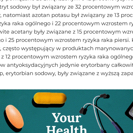
itryt sodowy był związany ze 32 procentowym wzr
y, natomiast azotan potasu był związany ze 13 p
zyka raka ogólnego i 22 procentowym wzrostem r
owite acetany były związane z 15 procentowym wz
o i 25 procentowym wzrostem ryzyka raka piersi. 
, często występujący w produktach marynowanych
 z 12 procentowym wzrostem ryzyka raka ogólneg
w antyoksydacyjnych jedynie erytorbany całkowit
p, erytorbian sodowy, były związane z wyższą zap