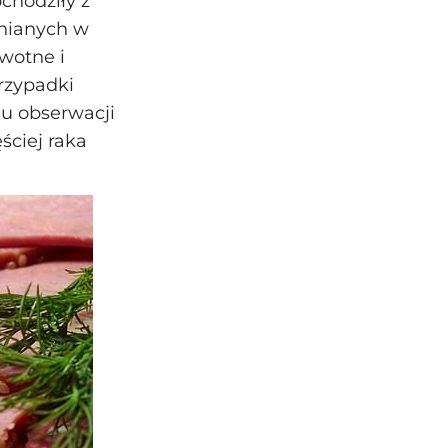
ochodziły z
nianych w
owotne i
przypadki
su obserwacji
ściej raka