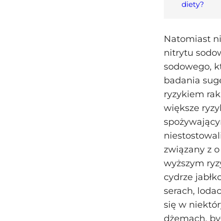
diety?
Natomiast ni
nitrytu sodo
sodowego, k
badania sug
ryzykiem ra
większe ryz
spożywającym
niestostowal
związany z o
wyższym ryzy
cydrze jabł
serach, lodac
się w niektó
dżemach, by