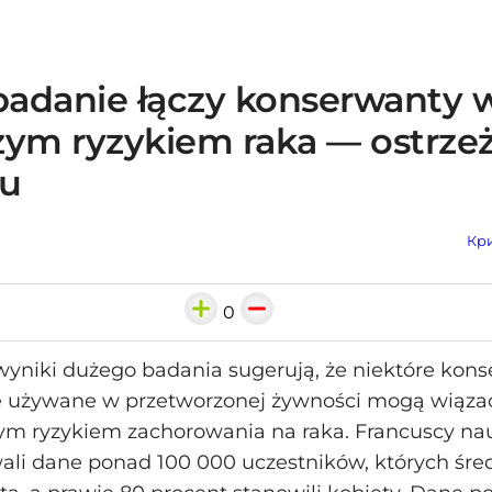
adanie łączy konserwanty w
zym ryzykiem raka — ostrze
łu
Кри
0
yniki dużego badania sugerują, że niektóre kon
 używane w przetworzonej żywności mogą wiązać
m ryzykiem zachorowania na raka. Francuscy n
ali dane ponad 100 000 uczestników, których śre