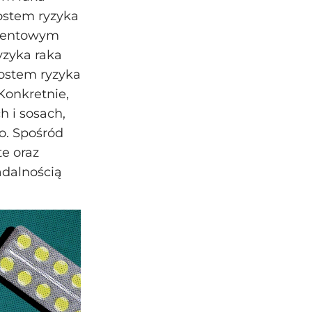
ostem ryzyka
rocentowym
yzyka raka
rostem ryzyka
Konkretnie,
 i sosach,
o. Spośród
e oraz
adalnością