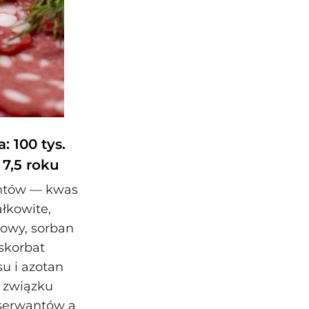
: 100 tys.
7,5 roku
antów — kwas
ałkowite,
dowy, sorban
skorbat
u i azotan
a związku
nserwantów a