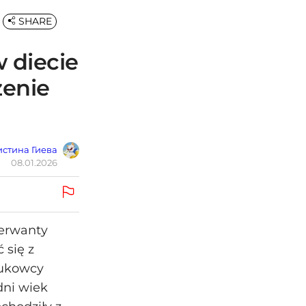
SHARE
 diecie
żenie
стина Гиева
08.01.2026
serwanty
 się z
aukowcy
dni wiek