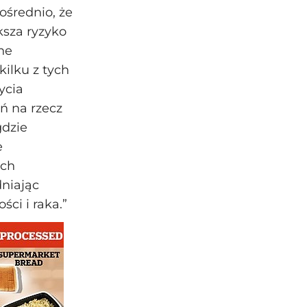
ośrednio, że
sza ryzyko
ane
ilku z tych
ycia
ń na rzecz
gdzie
e
ych
niając
ci i raka.”