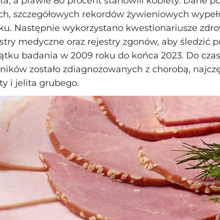
ata, a prawie 80 procent stanowili kobiety. Dane p
ch, szczegółowych rekordów żywieniowych wypeł
roku. Następnie wykorzystano kwestionariusze zdr
jestry medyczne oraz rejestry zgonów, aby śledzić 
ątku badania w 2009 roku do końca 2023. Do cza
ników zostało zdiagnozowanych z chorobą, najczę
ty i jelita grubego.