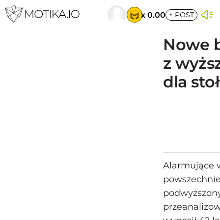
x 0.00
+
POST
Nowe b
z wyżs
dla sto
Alarmujące w
powszechnie
podwyższony
przeanalizow