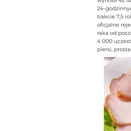
wynosił 42 l
24‑godzinny
trakcie 7,5 
oficjalne re
raka od pocz
4 000 uczest
piersi, prosta