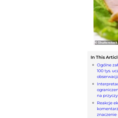
In This Articl
Ogólne zał
100 tys. uc
obserwacja
Interpreta
ograniczen
na przycz
Reakcje ek
komentarz
znaczenie 