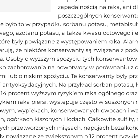
zapadalnością na raka, ani dl
poszczególnych konserwant
e było to w przypadku sorbanu potasu, metabisulf
wego, azotanu potasu, a także kwasu octowego i 
tóre były powiązane z występowaniem raka. Alar
erują, że niektóre konserwanty są związane z p
ka. Osoby o wyższym spożyciu tych konserwantów
yko zachorowania na nowotwory w porównaniu z 
i lub o niskim spożyciu. Te konserwanty były pr
i antyoksydacyjnych. Na przykład sorban potasu, k
 14 procent wyższym ryzykiem raka ogólnego oraz
kiem raka piersi, występuje często w suszonych 
kowym, wypiekach, konserwowanych owocach i w
h, ogórkach kiszonych i lodach. Całkowite sulfity,
rych przetworzonych mięsach, napojach bezalkoh
ły powiązane ze zwiększonym o 12 procent ryzyki