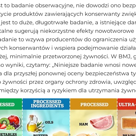
t to badanie obserwacyjne, nie dowodzi ono bezp
życie produktów zawierających konserwanty zwięk
 jest to duże, długotrwałe badanie, a istniejące d
lne sugerują niekorzystne efekty nowotworowe k
adanie to wzywa producentów do ograniczenia uż
ych konserwantów i wspiera podejmowanie działa
ej, minimalnie przetworzonej żywności. W BMJ, 
 wyniki, czytamy: „Niniejsze badanie wnosi now
a dla przyszłej ponownej oceny bezpieczeństwa t
 żywności przez organy ochrony zdrowia, uwzględ
ędzy korzyścią a ryzykiem dla utrzymania żywnoś