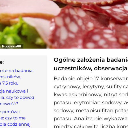
Ogólne założenia badania
e:
uczestników, obserwacja 
ożenia badania:
zestników,
Badanie objęło 17 konserw
 7,5 roku
cytrynowy, lecytyny, sulfity c
cja naukowa i
kwas askorbinowy, nitryt so
ia: czy to dowód
potasu, erytrobian sodowy, a
ynowość?
sodowy, metabisulfitan potas
spertów i
e: czy to ma
potasu. Analiza nie wykazał
dla codziennej
między całkowitą liczbą ko