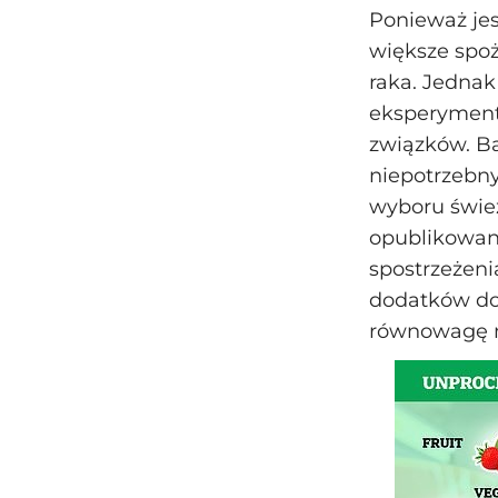
Ponieważ jes
większe spo
raka. Jednak
eksperymenta
związków. B
niepotrzebn
wyboru śwież
opublikowano
spostrzeżeni
dodatków do
równowagę mi