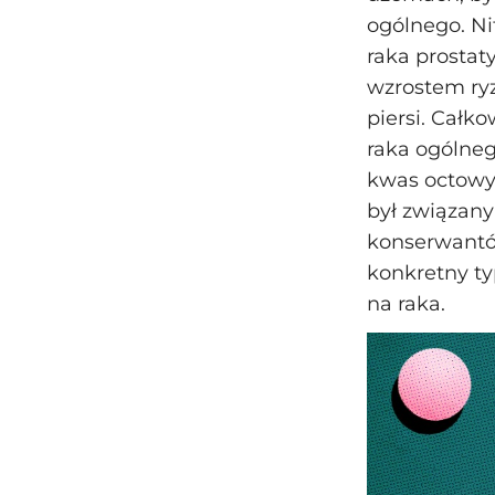
ogólnego. N
raka prostat
wzrostem ry
piersi. Całk
raka ogólneg
kwas octowy
był związany
konserwantó
konkretny ty
na raka.