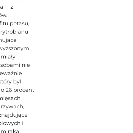
a 11 z
ów.
itu potasu,
erytrobianu
mujące
odwyższonym
 miały
osobami nie
zeważnie
tóry był
 o 26 procent
mięsach,
arzywach,
 znajdujące
olowych i
em raka