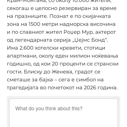
Кран-Монтана, со околу 10.000 жители,
секогаш е целосно резервиран за време
на празниците. Познат е по скијачката
зона на 1500 метри надморска височина
и по славниот жител Роџер Мур, актерот
од легендарната серија „Џејмс Бонд“.
Има 2.600 хотелски кревети, стотици
апартмани, околу еден милион ноќевања
годишно, од кои 20 проценти се странски
гости. Блиску до Женева, градот се
сметаше за бајка – сега е симбол на
трагедијата во почетокот на 2026 година.