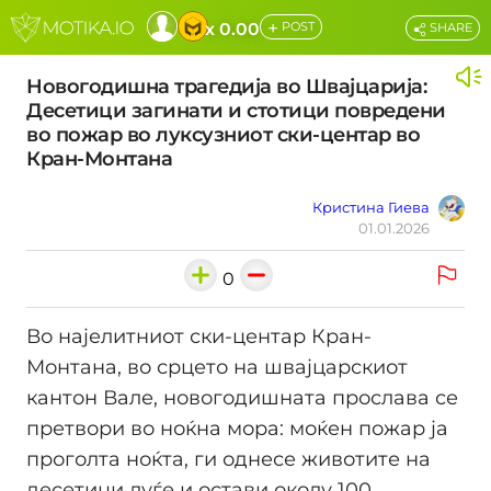
+
x 0.00
POST
SHARE
Новогодишна трагедија во Швајцарија:
Десетици загинати и стотици повредени
во пожар во луксузниот ски-центар во
Кран-Монтана
Кристина Гиева
01.01.2026
0
Во најелитниот ски-центар Кран-
Монтана, во срцето на швајцарскиот
кантон Вале, новогодишната прослава се
претвори во ноќна мора: моќен пожар ја
проголта ноќта, ги однесе животите на
десетици луѓе и остави околу 100