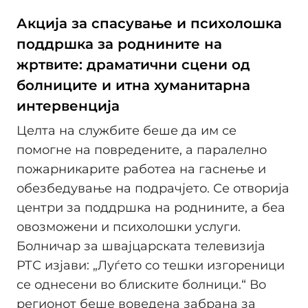
Акција за спасување и психолошка
поддршка за роднините на
жртвите: драматични сцени од
болниците и итна хуманитарна
интервенција
Целта на службите беше да им се
помогне на повредените, а паралелно
пожарникарите работеа на гаснење и
обезбедување на подрачјето. Се отворија
центри за поддршка на роднините, а беа
овозможени и психолошки услуги.
Болничар за швајцарската телевизија
РТС изјави: „Луѓето со тешки изгореници
се однесени во блиските болници.“ Во
регионот беше воведена забрана за