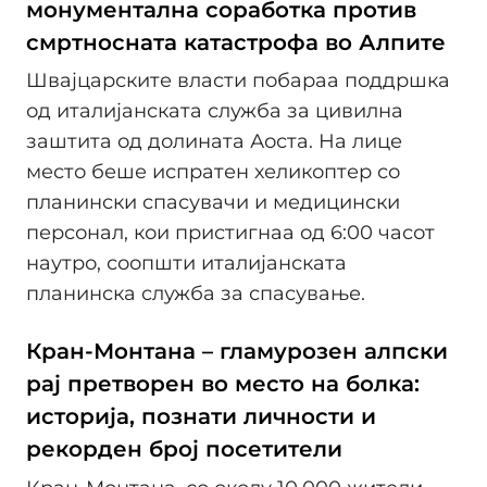
монументална соработка против
смртносната катастрофа во Алпите
Швајцарските власти побараа поддршка
од италијанската служба за цивилна
заштита од долината Аоста. На лице
место беше испратен хеликоптер со
планински спасувачи и медицински
персонал, кои пристигнаа од 6:00 часот
наутро, соопшти италијанската
планинска служба за спасување.
Кран-Монтана – гламурозен алпски
рај претворен во место на болка:
историја, познати личности и
рекорден број посетители