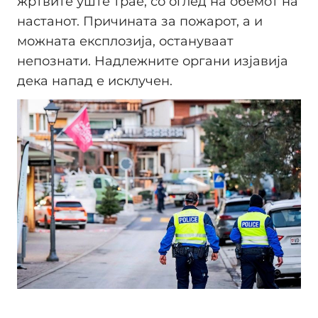
жртвите уште трае, со оглед на обемот на
настанот. Причината за пожарот, а и
можната експлозија, остануваат
непознати. Надлежните органи изјавија
дека напад е исклучен.