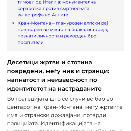
тимови од Италија: монументална
соработка против смртносната
катастрофа во Алпите
Кран-Монтана – гламурозен алпски рај
претворен во место на болка: историја,
познати личности и рекорден број
посетители
Десетици жртви и стотина
повредени, меѓу нив и странци:
напнатост и неизвесност по
идентитетот на настраданите
Во трагедијата што се случи во бар во
центарот на Кран-Монтана, меѓу жртвите
има и странски државјани, потврди
полицијата. Идентификацијата на