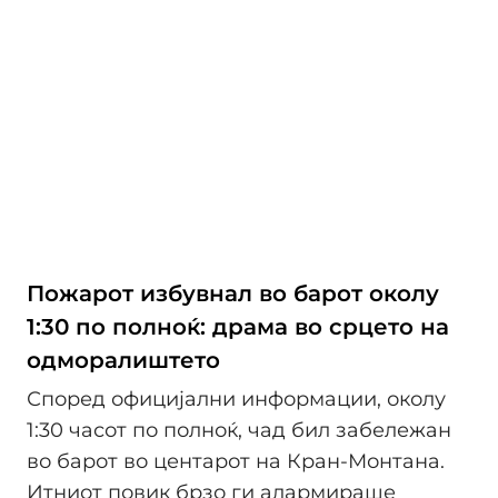
Пожарот избувнал во барот околу
1:30 по полноќ: драма во срцето на
одморалиштето
Според официјални информации, околу
1:30 часот по полноќ, чад бил забележан
во барот во центарот на Кран-Монтана.
Итниот повик брзо ги алармираше