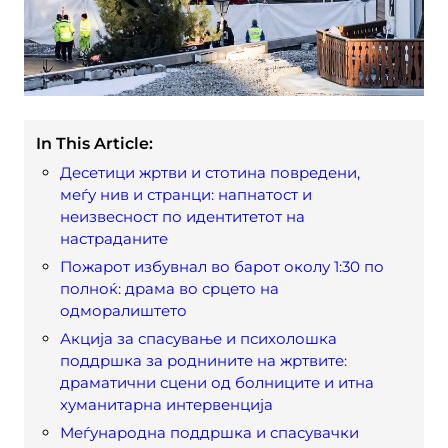
In This Article:
Десетици жртви и стотина повредени,
меѓу нив и странци: напнатост и
неизвесност по идентитетот на
настраданите
Пожарот избувнал во барот околу 1:30 по
полноќ: драма во срцето на
одморалиштето
Акција за спасување и психолошка
поддршка за роднините на жртвите:
драматични сцени од болниците и итна
хуманитарна интервенција
Меѓународна поддршка и спасувачки