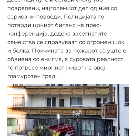
повредени, најголемиот дел од нив со
сериозни повреди. Полицијата го
потврди црниот биланс на прес-
конференција, додека засегнатите
семејства се справуваат со огромен шок
и болка. Причината за пожарот сè уште е
обвиена со енигма, а суровата реалност
го потресе мирниот живот на овој
гламурозен град.