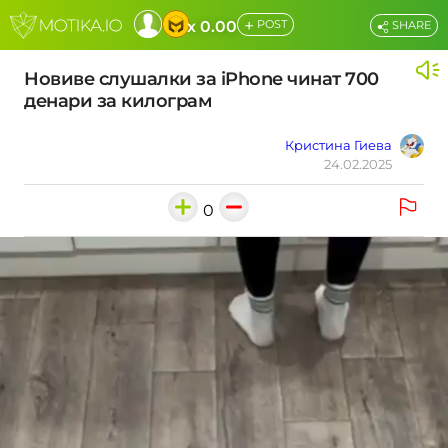
+
x 0.00
POST
SHARE
Новиве слушалки за iPhone чинат 700
денари за килограм
Кристина Гиева
24.02.2025
0