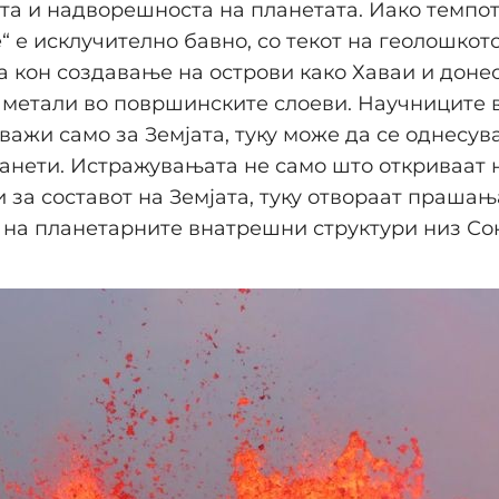
а и надворешноста на планетата. Иако темпот
“ е исклучително бавно, со текот на геолошкот
 кон создавање на острови како Хаваи и доне
метали во површинските слоеви. Научниците 
 важи само за Земјата, туку може да се однесув
анети. Истражувањата не само што откриваат 
за составот на Земјата, туку отвораат прашањ
 на планетарните внатрешни структури низ Со