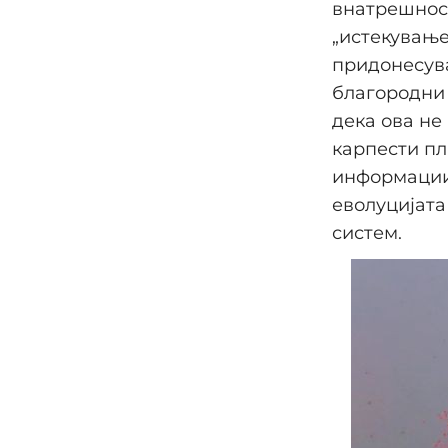
внатрешност
„истекување
придонесува
благородни 
дека ова не
карпести пл
информации 
еволуцијата
систем.