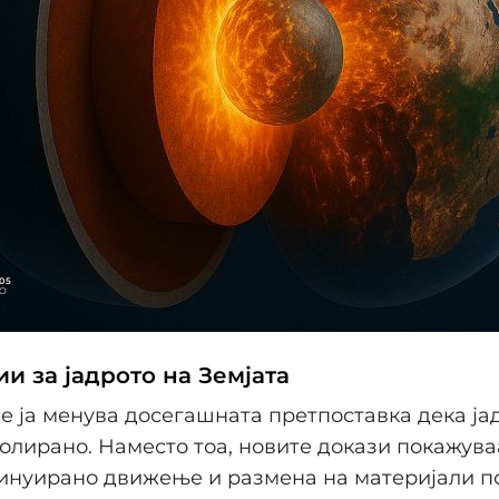
и за јадрото на Земјата
е ја менува досегашната претпоставка дека ја
золирано. Наместо тоа, новите докази покажува
тинуирано движење и размена на материјали п