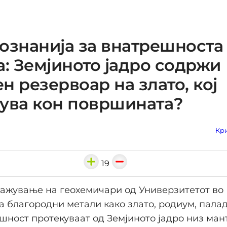
ознанија за внатрешноста
а: Земјиното јадро содржи
н резервоар на злато, кој
ува кон површината?
Кри
19
ажување на геохемичари од Универзитетот во 
а благородни метали како злато, родиум, пала
шност протекуваат од Земјиното јадро низ мант