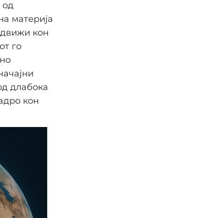
 од
на материја
 движи кон
от го
жно
начајни
од длабока
јадро кон