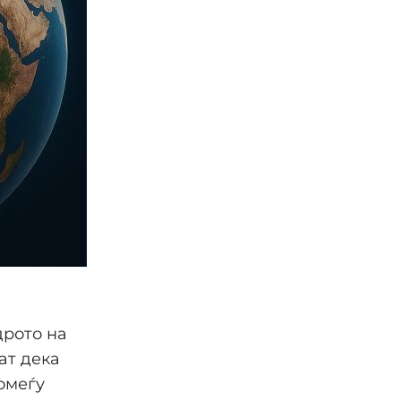
дрото на
ат дека
омеѓу