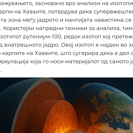
ражувањето, засновано врз анализи на изотопи
арпи на Хаваите, потврдува дека супервжеште
та зона меѓу јадрото и мантијата навистина се
 Користејќи напредни техники за анализа, тим
зотопот рутениум-100, редок изотоп кој прете
д внатрешното јадро. Овој изотоп е најден во з
 карпите на Хаваите, што сугерира дека е дел 
ркулација која го носи материјалот од самото 
.