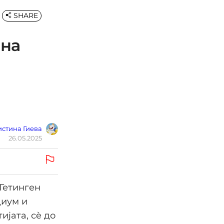
SHARE
 на
стина Гиева
26.05.2025
Гетинген
диум и
ијата, сè до