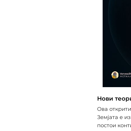
Нови теори
Ова открити
Земјата е и
постои кон