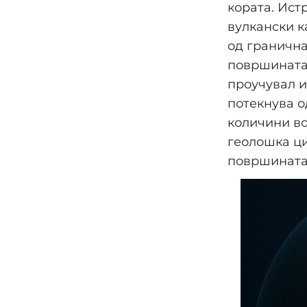
кората. Ист
вулкански к
од гранична
површината.
проучувал и
потекнува о
количини во
геолошка ци
површината