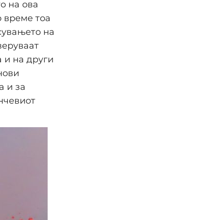
о на ова
о време тоа
сувањето на
веруваат
а и на други
нови
а и за
нчевиот