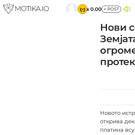
x 0.00
+
POST
Нови с
Земјат
огроме
протек
Новото истр
открива дек
платина всу