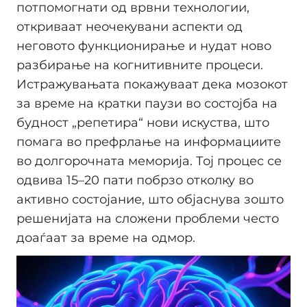
потпомогнати од врвни технологии,
откриваат неочекувани аспекти од
неговото функционирање и нудат ново
разбирање на когнитивните процеси.
Истражувањата покажуваат дека мозокот
за време на кратки паузи во состојба на
будност „репетира“ нови искуства, што
помага во префрлање на информациите
во долгорочната меморија. Тој процес се
одвива 15–20 пати побрзо отколку во
активно состојание, што објаснува зошто
решенијата на сложени проблеми често
доаѓаат за време на одмор.