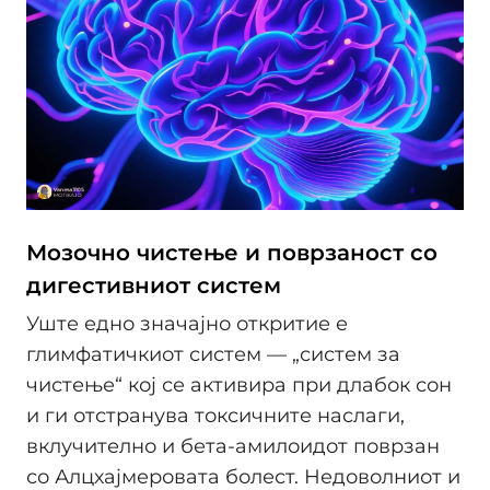
Мозочно чистење и поврзаност со
дигестивниот систем
Уште едно значајно откритие е
глимфатичкиот систем — „систем за
чистење“ кој се активира при длабок сон
и ги отстранува токсичните наслаги,
вклучително и бета-амилоидот поврзан
со Алцхајмеровата болест. Недоволниот и