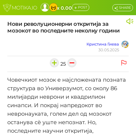
+
x 0.00
POST
SHARE
Нови револуционерни откритија за
мозокот во последните неколку години
Кристина Гиева
30.05.2025
25
Човечкиот мозок е најсложената позната
структура во Универзумот, со околу 86
милијарди неврони и квадрилион
синапси. И покрај напредокот во
невронауката, голем дел од мозокот
останува сè уште непознат. Но,
последните научни откритија,