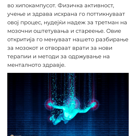
во хипокампусот. Физичка активност,
учење и здрава исхрана го поттикнуваат
овој процес, нудејќи надеж за третман на
мозочни оштетувања и стареење. Овие
откритија го менуваат нашето разбирање
за мозокот и отвораат врати за нови
терапии и методи за одржување на
менталното здравје.