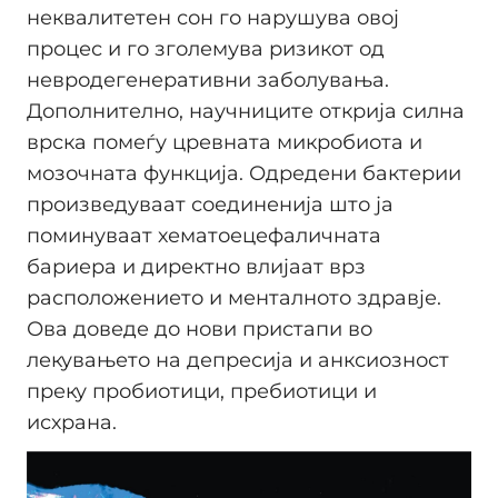
неквалитетен сон го нарушува овој
процес и го зголемува ризикот од
невродегенеративни заболувања.
Дополнително, научниците открија силна
врска помеѓу цревната микробиота и
мозочната функција. Одредени бактерии
произведуваат соединенија што ja
поминуваат хематоецефаличнaта
бариерa и директно влијаат врз
расположението и менталното здравје.
Ова доведе до нови пристапи во
лекувањето на депресија и анксиозност
преку пробиотици, пребиотици и
исхрана.