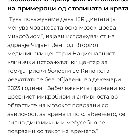
на примероци од столицата и крвта
„Тука покажуваме дека IER диетата ја
менува човековата оска мозок-црева-
микробиом“, изјави истражувачот на
здравје Чијанг Зенг од Вториот
медицински центар и Националниот
клинички истражувачки центар за
геријатриски болести во Кина кога
резултатите беа објавени во декември
2023 година. „Забележаните промени во
цревниот микробиом и активноста во
областите на мозокот поврзани со
зависност, за време и по слабеењето, се
силно динамични и меѓусебно се
поврзани со текот на времето.“