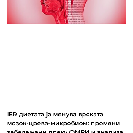
IER диетата ја менува врската
мозок-црева-микробиом: промени
забележани преку ФМРИ и анализа