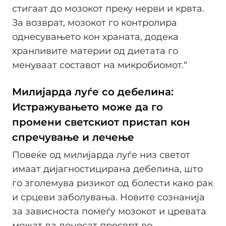
стигаат до мозокот преку нерви и крвта.
За возврат, мозокот го контролира
однесувањето кон храната, додека
хранливите материи од диетата го
менуваат составот на микробиомот.“
Милијарда луѓе со дебелина:
Истражувањето може да го
промени светскиот пристап кон
спречување и лечење
Повеќе од милијарда луѓе низ светот
имаат дијагностицирана дебелина, што
го зголемува ризикот од болести како рак
и срцеви заболувања. Новите сознанија
за зависноста помеѓу мозокот и цревата
можат да донесат пресврт во