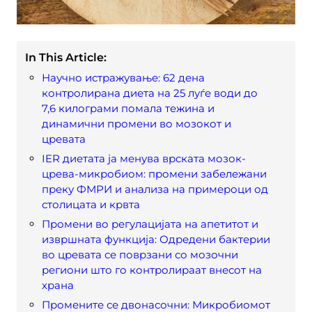
In This Article:
Научно истражување: 62 дена
контролирана диета на 25 луѓе води до
7,6 килограми помала тежина и
динамични промени во мозокот и
цревата
IER диетата ја менува врската мозок-
црева-микробиом: промени забележани
преку ФМРИ и анализа на примероци од
столицата и крвта
Промени во регулацијата на апетитот и
извршната функција: Одредени бактерии
во цревата се поврзани со мозочни
региони што го контролираат внесот на
храна
Промените се двонасочни: Микробиомот