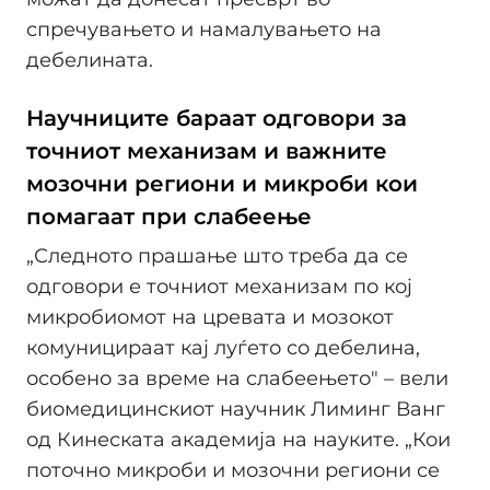
спречувањето и намалувањето на
дебелината.
Научниците бараат одговори за
точниот механизам и важните
мозочни региони и микроби кои
помагаат при слабеење
„Следното прашање што треба да се
одговори е точниот механизам по кој
микробиомот на цревата и мозокот
комуницираат кај луѓето со дебелина,
особено за време на слабеењето" – вели
биомедицинскиот научник Лиминг Ванг
од Кинеската академија на науките. „Кои
поточно микроби и мозочни региони се