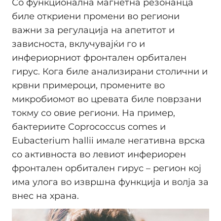
Со функционална магнетна резонанца
биле откриени промени во региони
важни за регулација на апетитот и
зависноста, вклучувајќи го и
инфериорниот фронтален орбитален
гирус. Кога биле анализирани столични и
крвни примероци, промените во
микробиомот во цревата биле поврзани
токму со овие региони. На пример,
бактериите Coprococcus comes и
Eubacterium hallii имале негативна врска
со активноста во левиот инфериорен
фронтален орбитален гирус – регион кој
има улога во извршна функција и волја за
внес на храна.