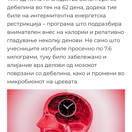
дебелина во тек на 62 дена, додека тие
биле на интермитентна енергетска
рестрикција – програма што подразбира
внимателен внес на калории и релативно
гладување неколку денови. Не само што
учесниците изгубиле просечно по 7,6
килограми, туку било забележано и
влијание врз делови од мозокот
поврзани со дебелина, како и промени во
микробиомот на цревата.