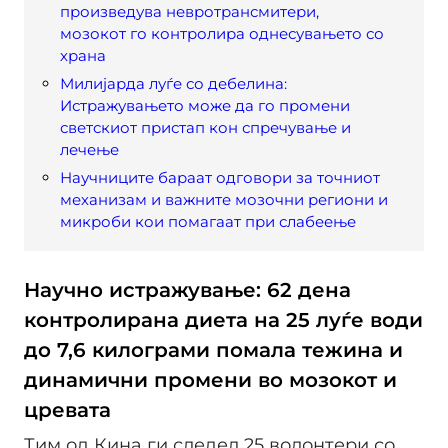
произведува невротрансмитери,
мозокот го контролира однесувањето со
храна
Милијарда луѓе со дебелина:
Истражувањето може да го промени
светскиот пристап кон спречување и
лечење
Научниците бараат одговори за точниот
механизам и важните мозочни региони и
микроби кои помагаат при слабеење
Научно истражување: 62 дена
контролирана диета на 25 луѓе води
до 7,6 килограми помала тежина и
динамични промени во мозокот и
цревата
Тим од Кина ги следел 25 волонтери со