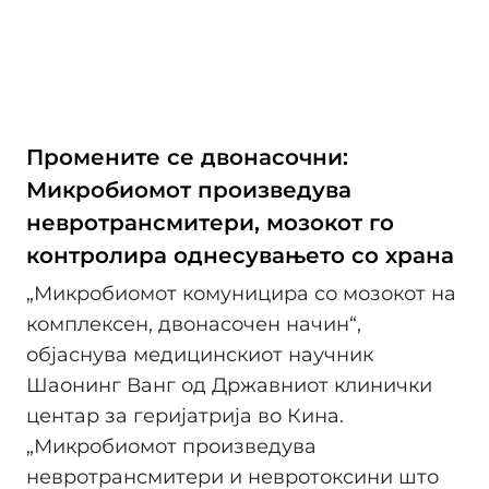
Промените се двонасочни:
Микробиомот произведува
невротрансмитери, мозокот го
контролира однесувањето со храна
„Микробиомот комуницира со мозокот на
комплексен, двонасочен начин“,
објаснува медицинскиот научник
Шаонинг Ванг од Државниот клинички
центар за геријатрија во Кина.
„Микробиомот произведува
невротрансмитери и невротоксини што