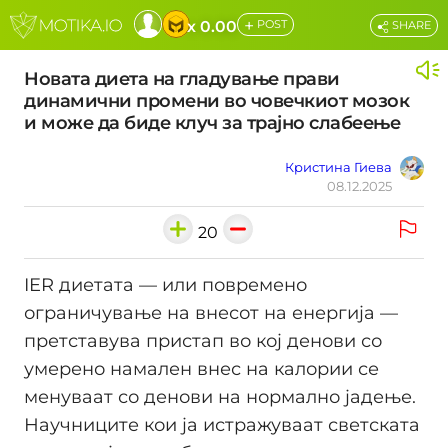
+
x 0.00
POST
SHARE
Новата диета на гладување прави
динамични промени во човечкиот мозок
и може да биде клуч за трајно слабеење
Кристина Гиева
08.12.2025
20
IER диетата — или повремено
ограничување на внесот на енергија —
претставува пристап во кој денови со
умерено намален внес на калории се
менуваат со денови на нормално јадење.
Научниците кои ја истражуваат светската