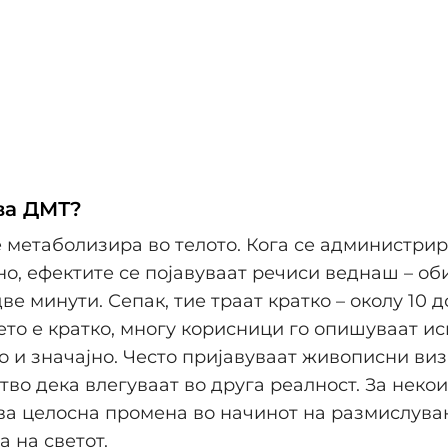
ва ДМТ?
 метаболизира во телото. Кога се администри
о, ефектите се појавуваат речиси веднаш – об
ве минути. Сепак, тие траат кратко – околу 10 д
то е кратко, многу корисници го опишуваат ис
о и значајно. Често пријавуваат живописни ви
тво дека влегуваат во друга реалност. За некои
а целосна промена во начинот на размислува
а на светот.