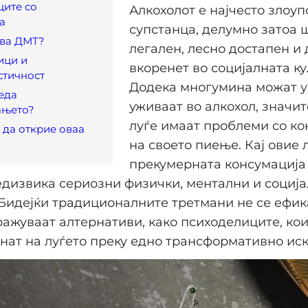
ците со
Алкохолот е најчесто злоу
а
супстанца, делумно затоа 
ува ДМТ?
легален, лесно достапен и
ици и
вкоренет во социјалната ку
стичност
Додека многумина можат 
еда
уживаат во алкохол, значит
ањето?
луѓе имаат проблеми со к
да открие оваа
на своето пиење. Кај овие л
прекумерната консумација 
дизвика сериозни физички, ментални и социј
Бидејќи традиционалните третмани не се ефик
тражуваат алтернативи, како психоделиците, ко
нат на луѓето преку едно трансформативно иск