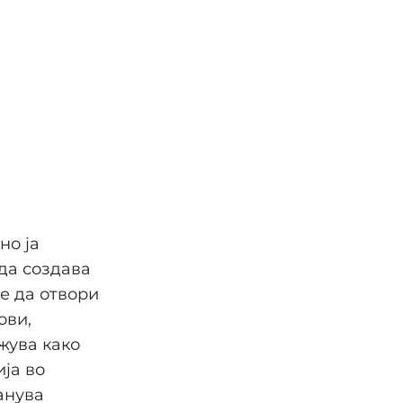
но ја
да создава
же да отвори
ови,
жува како
ја во
танува