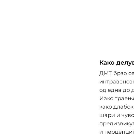
Како делу
ДМТ брзо се
интравенозн
од една до д
Иако траење
како длабок
шари и чувс
предизвикув
и перцепциј