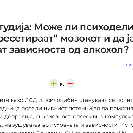
тудија: Може ли психодел
„ресетираат“ мозокот и да ј
т зависноста од алкохол?
Кри
10
те како ЛСД и псилоцибин стануваат сè поинт
едница поради нивниот потенцијал да помогна
а депресија, анксиозност, опсесивно-компулси
, нарушувања во исхраната и зависности. Ист