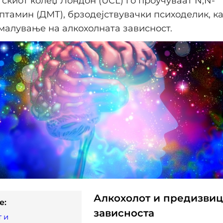
скиот колеџ Лондон (UCL) го проучуваат N,N-
тамин (ДМТ), брзодејствувачки психоделик, к
малување на алкохолната зависност.
Алкохолот и предизвиц
e:
зависноста
 и