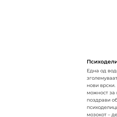
Психодели
Една од вод
зголемуваат
нови врски.
можност за 
поздрави об
психоделици
мозокот – д