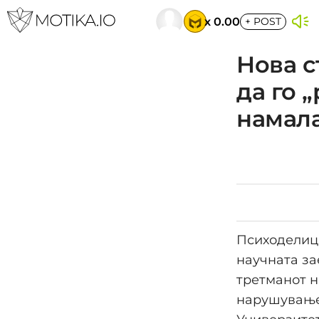
x 0.00
+
POST
Нова с
да го 
намала
Психоделици
научната за
третманот н
нарушување