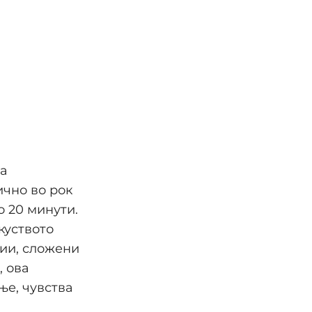
ра
ично во рок
о 20 минути.
куството
зии, сложени
, ова
ње, чувства