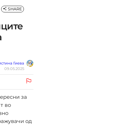
SHARE
иците
а
стина Гиева
09.05.2025
ересни за
т во
вно
ражувачи од