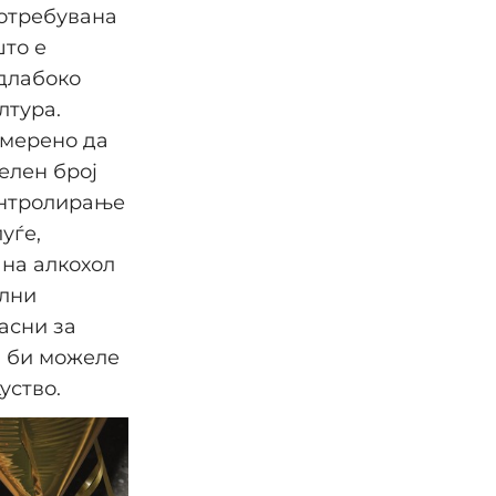
потребувана
што е
 длабоко
лтура.
умерено да
елен број
онтролирање
уѓе,
на алкохол
ални
асни за
и би можеле
уство.