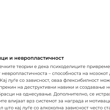
ци и невропластичност
ечките теории е дека психоделиците привреме
 невропластичноста – способноста на мозокот 
 Кај луѓе со зависност, оваа флексибилност мо
прекин на деструктивни навики и создавање н
расци на однесување. Дополнително, се истра
те влијаат врз системот за награда и мотиваци
ел што кај луѓе со алкохолна зависност често с