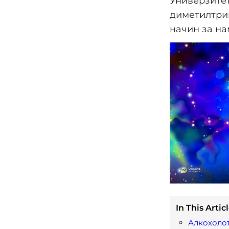
Универзитет
диметилтрип
начин за на
In This Articl
Алкохолот