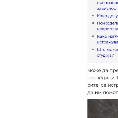
предизви
зависност
Како дел
Психодел
невропла
Како изгл
истражув
Што може 
студија?
може да пре
последици. 
сите, се ис
да им помог