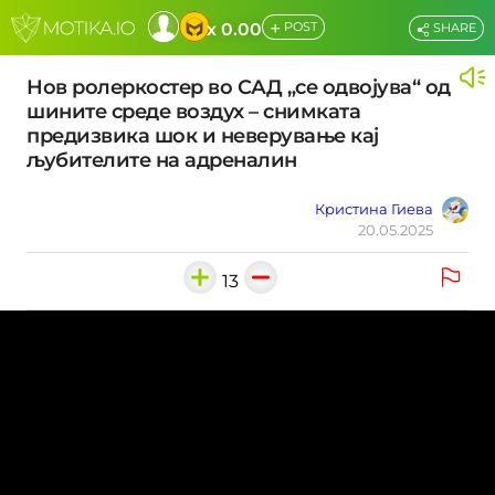
+
x 0.00
POST
SHARE
Нов ролеркостер во САД „се одвојува“ од
шините среде воздух – снимката
предизвика шок и неверување кај
љубителите на адреналин
Кристина Гиева
20.05.2025
13