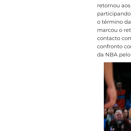
retornou aos
participand
o término da
marcou o re
contacto com
confronto co
da NBA pelo 