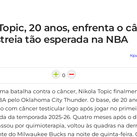
Topic, 20 anos, enfrenta o c
streia tão esperada na NBA
Кри
0
a batalha contra o câncer, Nikola Topic finalmen
BA pelo Oklahoma City Thunder. O base, de 20 ano
o com câncer testicular logo após jogar no primei
da da temporada 2025-26. Quatro meses após o di
assou por quimioterapia, voltou às quadras na der
te do Milwaukee Bucks na noite de quinta-feira. 