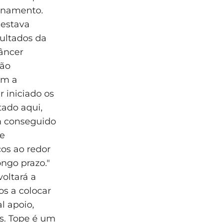
inamento.
 estava
sultados da
âncer
são
om a
r iniciado os
tado aqui,
em conseguido
de
os ao redor
ngo prazo."
voltará a
s a colocar
l apoio,
s. Tope é um