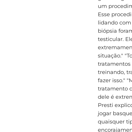
um procedim
Esse procedi
lidando com 
biópsia fora
testicular. 
extremamente
situação." "T
tratamentos 
treinando, t
fazer isso."
tratamento d
dele é extre
Presti explic
jogar basqu
quaisquer tip
encorajament