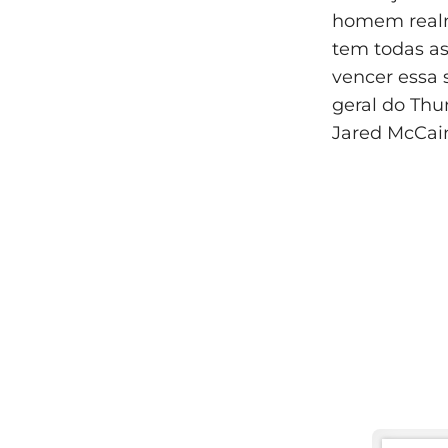
homem realme
tem todas as
vencer essa s
geral do Thu
Jared McCain