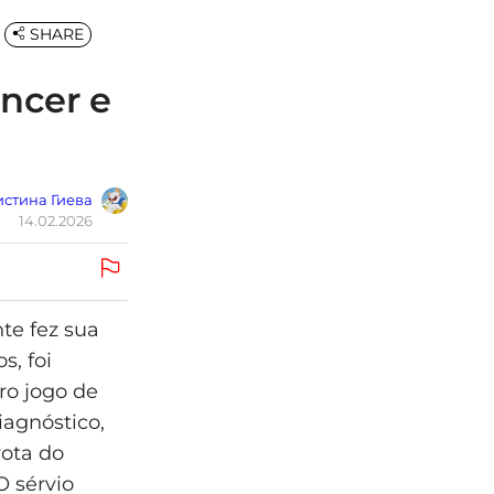
SHARE
âncer e
стина Гиева
14.02.2026
te fez sua
s, foi
ro jogo de
agnóstico,
rota do
O sérvio