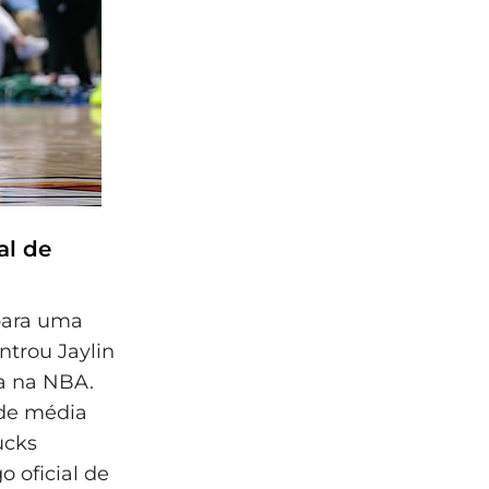
al de
 para uma
ntrou Jaylin
ia na NBA.
 de média
ucks
o oficial de