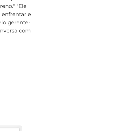
eno." "Ele
 enfrentar e
elo gerente-
conversa com