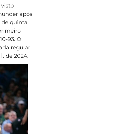
 visto
hunder após
 de quinta
primeiro
10-93. O
rada regular
ft de 2024.