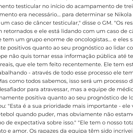
ento testicular no início do acampamento de tre
mento era necessário... para determinar se Nikola
um caso de câncer testicular," disse o GM. "Os re
m retornados e ele está lidando com um caso de c
Ele tem um grupo enorme de oncologistas... e eles 
 positivos quanto ao seu prognóstico ao lidar c
ope não quis tornar essa informação pública até te
reais, que ele tem feito recentemente. Ele tem es
rabalhando - através de todo esse processo ele t
 "Mas como todos sabemos, isso será um processo 
esafiador para atravessar, mas a equipe de médic
mamente positiva quanto ao seu prognóstico de lo
ou: "Esta é a sua prioridade mais importante - ele 
etebol quando puder, mas obviamente não estamo
o de expectativa sobre isso." "Ele tem o nosso tota
o e amor. Os rapazes da equipa têm sido incrívei