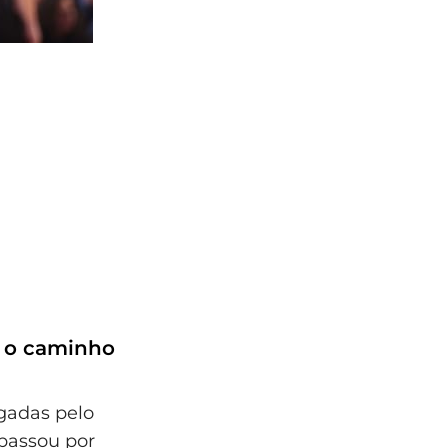
e o caminho
lgadas pelo
 passou por