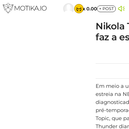
x 0.00
+
POST
Nikola 
faz a e
Em meio a um
estreia na N
diagnosticad
pré-tempora
Topic, que p
Thunder dian