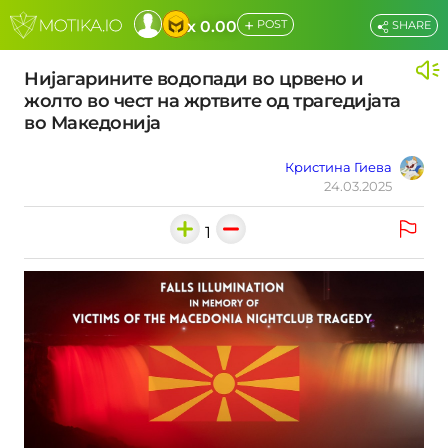
+
x 0.00
POST
SHARE
Нијагарините водопади во црвено и
жолто во чест на жртвите од трагедијата
во Македонија
Кристина Гиева
24.03.2025
1