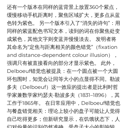
还有一个版本在同样的蓝背景上放置360个紫点，
缓慢移动手机距离时，聚焦区域扩大，更多点从蓝
色转为紫色。 另一个版本引入了“消失的诗句”：用
同样的紫蓝配色书写文本，读到的词在你聚焦处变
成紫色，其他文字则变蓝并慢慢淡去。 发明者将
其命名为“定焦与距离相关的颜色错觉”（fixation
and distance-dependent colour illusion），
强调只有被直接看向的部分才显示紫色。 此外，
Delboeuf错觉也被提及：在一个圆点被一个大圆
环包围时，知觉会让同等大小的点显得不同。勒波
多夫（Delboeuf）这一效应的提出者是比利时哲
学家兼数学家约瑟夫·勒波多夫（1831–1896），其
工作于1865年。 在日常应用中，Delboeuf错觉也
与餐盘错觉相关：理论上较小的盘子可能让人觉得
自己吃得更多；但新研究显示，在饥饿状态下，人
们对份量的识别仍然准确，受盘子大小的影响较