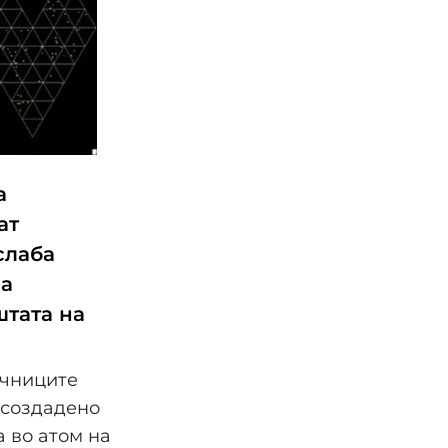
а
ат
слаба
на
штата на
учниците
 создадено
а во атом на