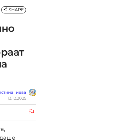
SHARE
ино
ораат
на
стина Гиева
13.12.2025
а,
едаше