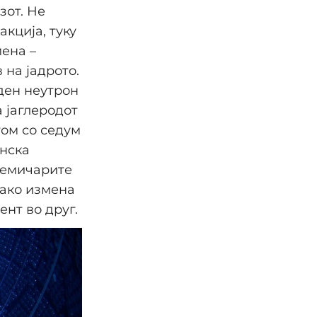
зот. Не
акција, туку
ена –
 на јадрото.
еден неутрон
а јаглеродот
том со седум
инска
хемичарите
како измена
нт во друг.