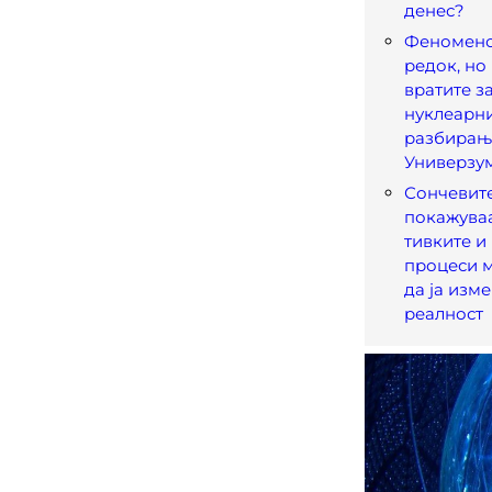
денес?
Феноменот
редок, но
вратите з
нуклеарни
разбирањ
Универзу
Сончевите
покажуваа
тивките и
процеси 
да ја изм
реалност