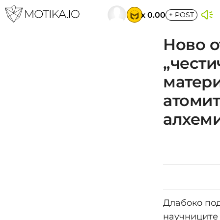
x 0.00
+
POST
Ново о
„чести
матери
атомит
алхеми
Длабоко под
научниците 