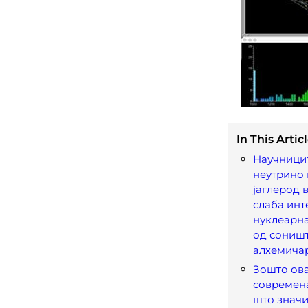
In This Articl
Научници
неутрино 
јаглерод 
слаба инт
нуклеарна
од соништ
алхемича
Зошто ова
современа
што значи