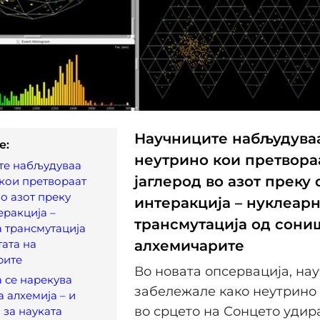
Научниците набљудува
e:
неутрино кои претвора
те набљудуваа
јаглерод во азот преку 
кои претвораат
во азот преку
интеракција – нуклеар
еракција –
трансмутација од сони
 трансмутација
ата на
алхемичарите
рите
Во новата опсервација, на
 се нарекува
забележале како неутрино
 алхемија – и
во срцето на Сонцето удир
 за науката