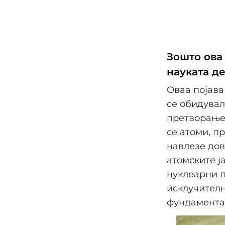
Зошто ова 
науката д
Оваа појава
се обидувал
претворањет
се атоми, п
навлезе дов
атомските ј
нуклеарни п
исклучителн
фундамента