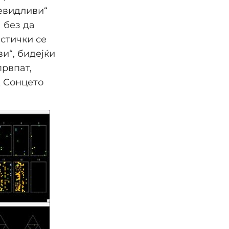
невидливи“
 без да
естички се
и“, бидејќи
првпат,
д Сонцето