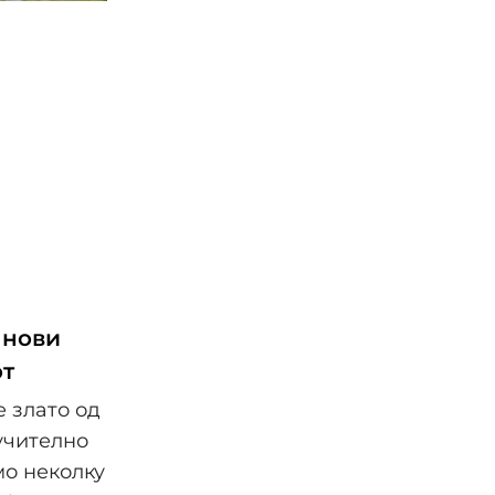
 нови
от
е злато од
учително
мо неколку