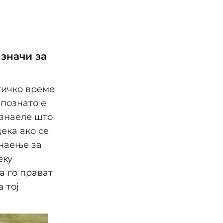
 значи за
нтичко време
јпознато е
 знаеле што
ека ако се
знаење за
еку
а го прават
 тој