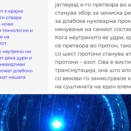
јаглерод и го претвора во а
 е крајно
станува збор за хемиска ре
 ги отвара
за длабока нуклеарна пром
а нови
менување на самиот состав
 технологии и
е на
Кога неутриното ќе удри, 
мот
се претвора во протон, так
 неутрино ни
со шест протони станува а
т дека дури и
протони – азот. Ова е вист
 невидливи
трансмутација, она што ал
можат длабоко
енат нашата
со векови го замислувале 
на суштината на еден елеме