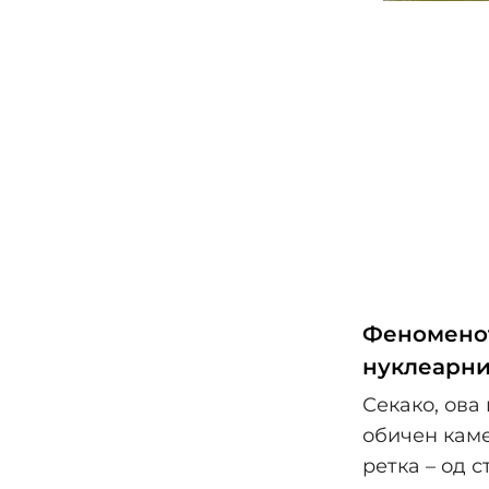
Феноменот 
нуклеарни
Секако, ова
обичен каме
ретка – од 