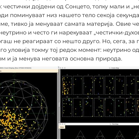
 честички дојдени од Сонцето, толку мали и „
ди поминуваат низ нашето тело секоја секунда
ме, тивко ја менуваат самата материја. Овие ч
неутрино и често ги нарекуваат „честички-духов
гаш не реагираат со нешто друго. Но, сега, за 
го уловија токму тој редок момент: неутрино о
ом и ја менува неговата основна природа.