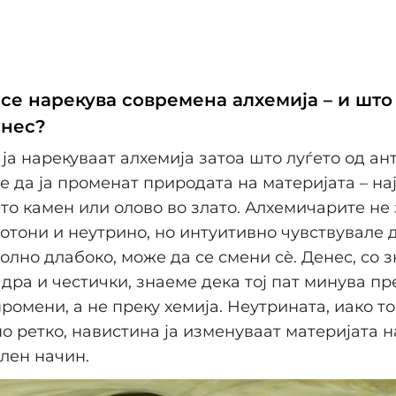
се нарекува современа алхемија – и што
енес?
 ја нарекуваат алхемија затоа што луѓето од а
е да ја променат природата на материјата – на
о камен или олово во злато. Алхемичарите не
ротони и неутрино, но интуитивно чувствувале д
олно длабоко, може да се смени сè. Денес, со 
адра и честички, знаеме дека тој пат минува пр
ромени, а не преку хемија. Неутрината, иако то
о ретко, навистина ја изменуваат материјата на
лен начин.