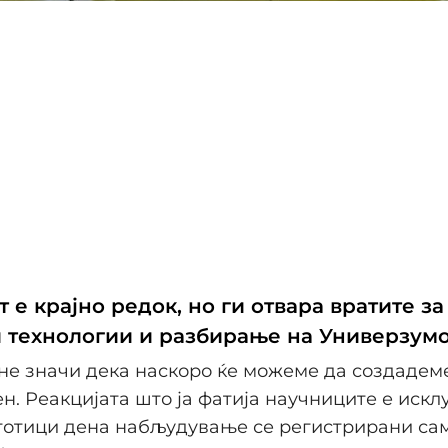
е крајно редок, но ги отвара вратите за
 технологии и разбирање на Универзум
 не значи дека наскоро ќе можеме да создадем
н. Реакцијата што ја фатија научниците е искл
стотици дена набљудување се регистрирани са