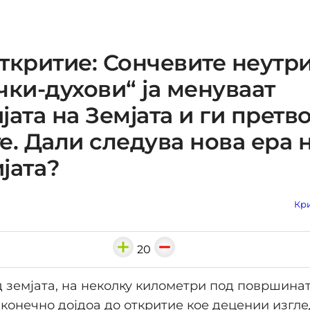
ткритие: Сончевите неутр
чки-духови“ ја менуваат
јата на Земјата и ги претв
е. Дали следува нова ера 
јата?
Кри
20
 земјата, на неколку километри под површинат
конечно дојдоа до откритие кое децении изгл