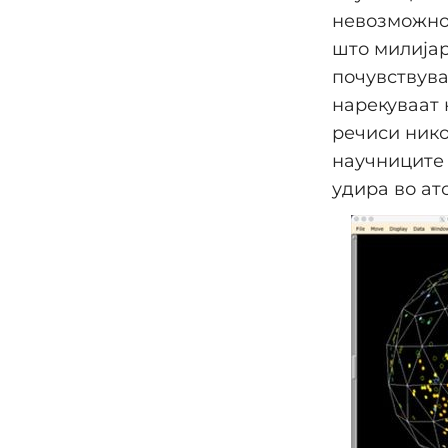
невозможно:
што милијар
почувствува
нарекуваат 
речиси нико
научниците 
удира во ат