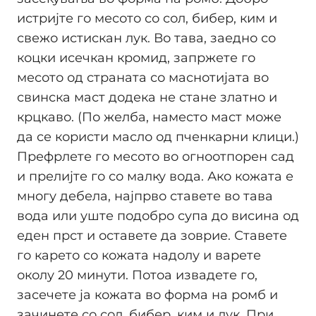
истријте го месото со сол, бибер, ким и
свежо истискан лук. Во тава, заедно со
коцки исечкан кромид, запржете го
месото од страната со маснотијата во
свинска маст додека не стане златно и
крцкаво. (По желба, наместо маст може
да се користи масло од пченкарни клици.)
Префрлете го месото во огноотпорен сад
и прелијте го со малку вода. Ако кожата е
многу дебела, најпрво ставете во тава
вода или уште подобро супа до висина од
еден прст и оставете да зоврие. Ставете
го карето со кожата надолу и варете
околу 20 минути. Потоа извадете го,
засечете ја кожата во форма на ромб и
зачинете со сол, бибер, ким и лук. При