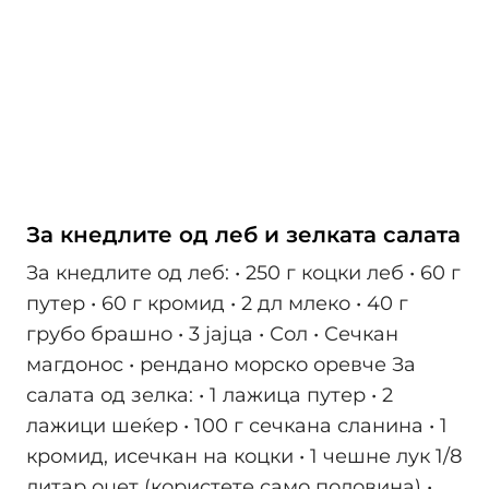
За кнедлите од леб и зелката салата
За кнедлите од леб: • 250 г коцки леб • 60 г
путер • 60 г кромид • 2 дл млеко • 40 г
грубо брашно • 3 јајца • Сол • Сечкан
магдонос • рендано морско оревче За
салата од зелка: • 1 лажица путер • 2
лажици шеќер • 100 г сечкана сланина • 1
кромид, исечкан на коцки • 1 чешне лук 1/8
литар оцет (користете само половина) •