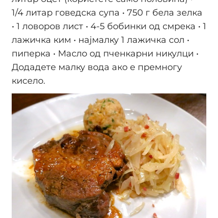
1/4 литар говедска супа • 750 г бела зелка
• 1 ловоров лист • 4-5 бобинки од смрека • 1
лажичка ким • најмалку 1 лажичка сол •
пиперка • Масло од пченкарни никулци •
Додадете малку вода ако е премногу
кисело.