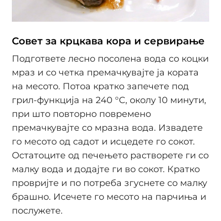
Совет за крцкава кора и сервирање
Подгответе лесно посолена вода со коцки
мраз и со четка премачкувајте ја кората
на месото. Потоа кратко запечете под
грил-функција на 240 °C, околу 10 минути,
при што повторно повремено
премачкувајте со мразна вода. Извадете
го месото од садот и исцедете го сокот.
Остатоците од печењето растворете ги со
малку вода и додајте ги во сокот. Кратко
провријте и по потреба згуснете со малку
брашно. Исечете го месото на парчиња и
послужете.