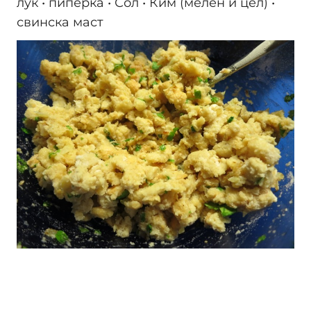
лук • пиперка • Сол • Ким (мелен и цел) •
свинска маст