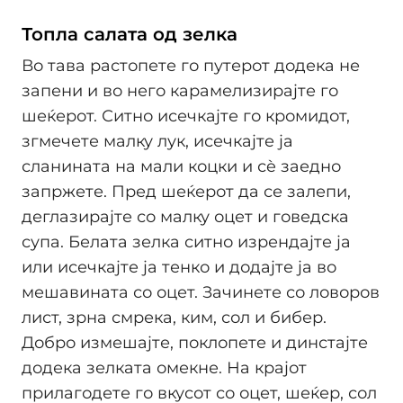
Топла салата од зелка
Во тава растопете го путерот додека не
запени и во него карамелизирајте го
шеќерот. Ситно исечкајте го кромидот,
згмечете малку лук, исечкајте ја
сланината на мали коцки и сè заедно
запржете. Пред шеќерот да се залепи,
деглазирајте со малку оцет и говедска
супа. Белата зелка ситно изрендајте ја
или исечкајте ја тенко и додајте ја во
мешавината со оцет. Зачинете со ловоров
лист, зрна смрека, ким, сол и бибер.
Добро измешајте, поклопете и динстајте
додека зелката омекне. На крајот
прилагодете го вкусот со оцет, шеќер, сол