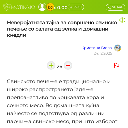
+
x 0.00
POST
SHARE
Неверојатната тајна за совршенo свинско
печење со салата од зелка и домашни
кнедли
Кристина Гиева
24.12.2025
26
Свинското печење е традиционално и
широко распространето јадење,
препознатливо по крцкавата кора и
сочното месо. Во домашната кујна
најчесто се подготвува од различни
парчиња свинско месо, при што изборот