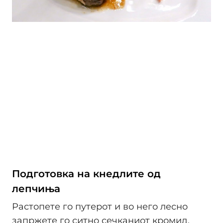
Подготовка на кнедлите од
лепчиња
Растопете го путерот и во него лесно
запржете го ситно сечканиот кромид,