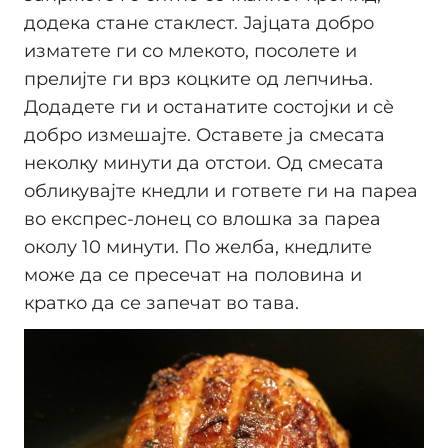
додека стане стаклест. Јајцата добро
изматете ги со млекото, посолете и
прелијте ги врз коцките од лепчиња.
Додадете ги и останатите состојки и сè
добро измешајте. Оставете ја смесата
неколку минути да отстои. Од смесата
обликувајте кнедли и гответе ги на пареа
во експрес-лонец со влошка за пареа
околу 10 минути. По желба, кнедлите
може да се пресечат на половина и
кратко да се запечат во тава.