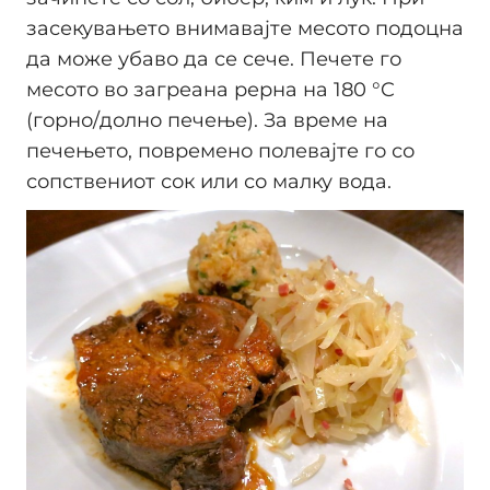
засекувањето внимавајте месото подоцна
да може убаво да се сече. Печете го
месото во загреана рерна на 180 °C
(горно/долно печење). За време на
печењето, повремено полевајте го со
сопствениот сок или со малку вода.