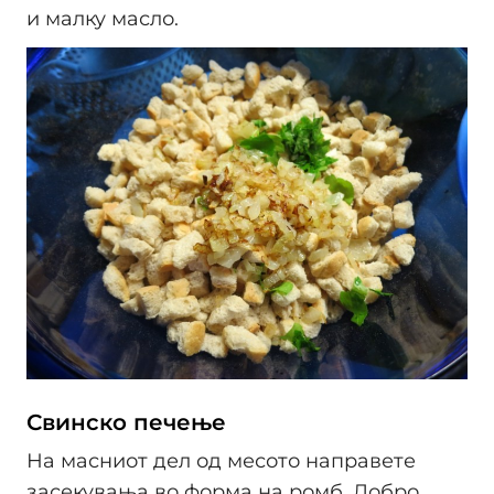
и малку масло.
Свинско печење
На масниот дел од месото направете
засекувања во форма на ромб. Добро