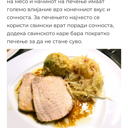
на месо и начинот на печење имаат
големо влијание врз конечниот вкус и
сочноста. За печењето најчесто се
користи свински врат поради сочноста,
додека свинското каре бара пократко
печење за да не стане суво.