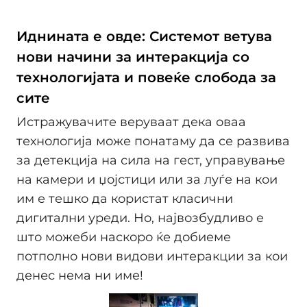
Иднината е овде: Системот ветува
нови начини за интеракција со
технологијата и повеќе слобода за
сите
Истражувачите веруваат дека оваа
технологија може понатаму да се развива
за детекција на сила на гест, управување
на камери и џојстици или за луѓе на кои
им е тешко да користат класични
дигитални уреди. Но, највозбудливо е
што можеби наскоро ќе добиеме
потполно нови видови интеракции за кои
денес нема ни име!