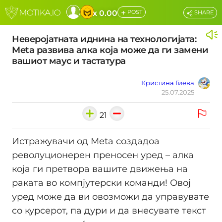
+
x 0.00
POST
SHARE
Неверојатната иднина на технологијата:
Meta развива алка која може да ги замени
вашиот маус и тастатура
Кристина Гиева
25.07.2025
21
Истражувачи од Meta создадоа
револуционерен преносен уред – алка
која ги претвора вашите движења на
раката во компјутерски команди! Овој
уред може да ви овозможи да управувате
со курсерот, па дури и да внесувате текст