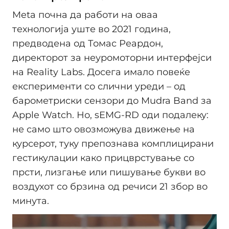
Meta почна да работи на оваа
технологија уште во 2021 година,
предводена од Томас Реардон,
директорот за неуромоторни интерфејси
на Reality Labs. Досега имало повеќе
експерименти со слични уреди – од
барометриски сензори до Mudra Band за
Apple Watch. Но, sEMG-RD оди подалеку:
не само што овозможува движење на
курсерот, туку препознава комплицирани
гестикулации како прицврстување со
прсти, лизгање или пишување букви во
воздухот со брзина од речиси 21 збор во
минута.