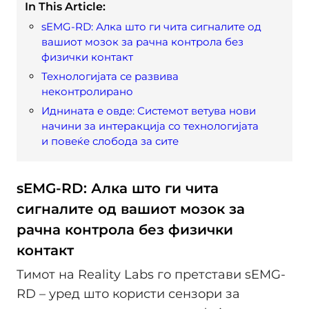
In This Article:
sEMG-RD: Алка што ги чита сигналите од
вашиот мозок за рачна контрола без
физички контакт
Технологијата се развива
неконтролирано
Иднината е овде: Системот ветува нови
начини за интеракција со технологијата
и повеќе слобода за сите
sEMG-RD: Алка што ги чита
сигналите од вашиот мозок за
рачна контрола без физички
контакт
Tимот на Reality Labs го претстави sEMG-
RD – уред што користи сензори за