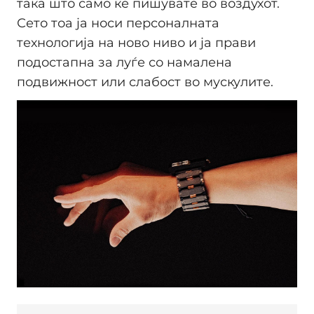
така што само ќе пишувате во воздухот.
Сето тоа ја носи персоналната
технологија на ново ниво и ја прави
подостапна за луѓе со намалена
подвижност или слабост во мускулите.