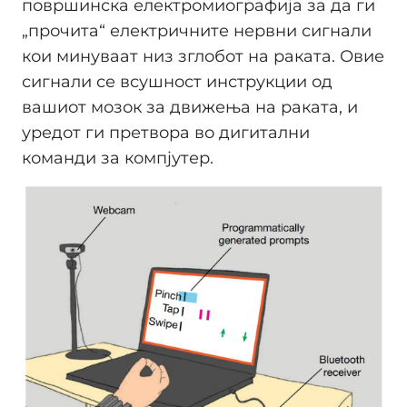
површинска електромиографија за да ги
„прочита“ електричните нервни сигнали
кои минуваат низ зглобот на раката. Овие
сигнали се всушност инструкции од
вашиот мозок за движења на раката, и
уредот ги претвора во дигитални
команди за компјутер.