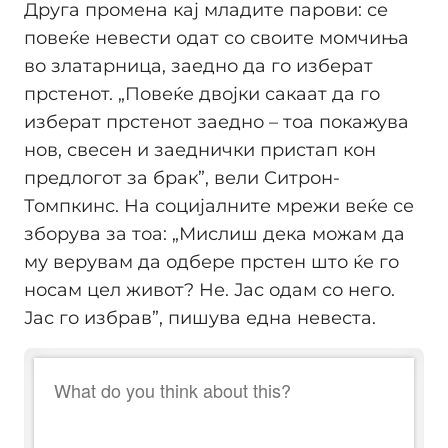
Друга промена кај младите парови: се
повеќе невести одат со своите момчиња
во златарница, заедно да го изберат
прстенот. „Повеќе двојки сакаат да го
изберат прстенот заедно – тоа покажува
нов, свесен и заеднички пристап кон
предлогот за брак”, вели Ситрон-
Томпкинс. На социјалните мрежи веќе се
зборува за тоа: „Мислиш дека можам да
му верувам да одбере прстен што ќе го
носам цел живот? Не. Јас одам со него.
Јас го избрав”, пишува една невеста.