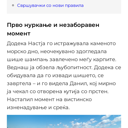
Свршувачки со нови правила
Прво нуркање и незаборавен
момент
Додека Настја го истражувала каменото
морско дно, неочекувано здогледала
шише шампањ завлечено меѓу карпите.
Веднаш ја обзела љубопитност. Додека се
обидувала да го извади шишето, се
завртела – и го видела Данил, кој мирно
ја чекал со отворена кутија со прстен.
Настапил момент на вистинско
изненадување и среќа.