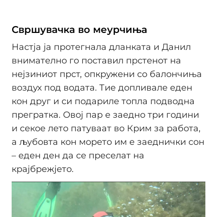
Свршувачка во меурчиња
Настја ја протегнала дланката и Данил
внимателно го поставил прстенот на
нејзиниот прст, опкружени со балончиња
воздух под водата. Тие допливале еден
кон друг и си подариле топла подводна
прегратка. Овој пар е заедно три години
и секое лето патуваат во Крим за работа,
а љубовта кон морето им е заеднички сон
– еден ден да се преселат на
крајбрежјето.