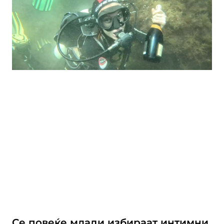
Се повеќе млади избираат интимни