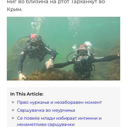
миг во близина на ртот Тарханкут во
Крим.
In This Article:
Прво нуркање и незаборавен момент
Свршувачка во меурчиња
Се повеќе млади избираат интимни и
ненаметливи свршувачки