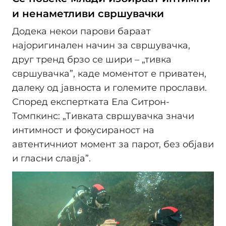
и ненаметливи свршувачки
Додека некои парови бараат
најоригинален начин за свршувачка,
друг тренд брзо се шири – „тивка
свршувачка”, каде моментот е приватен,
далеку од јавноста и големите прослави.
Според експертката Ела Ситрон-
Томпкинс: „Тивката свршувачка значи
интимност и фокусираност на
автентичниот момент за парот, без објави
и гласни славја”.