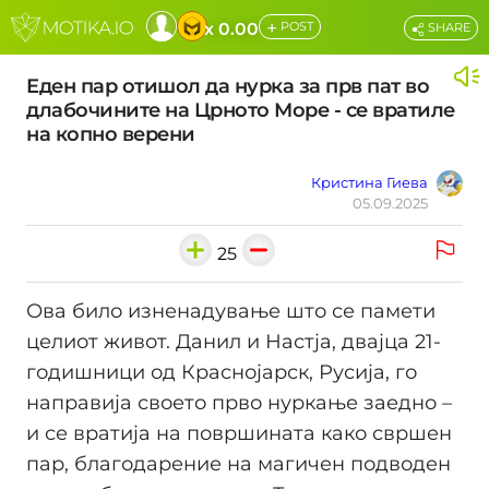
+
x 0.00
POST
SHARE
Еден пар отишол да нурка за прв пат во
длабочините на Црното Море - се вратиле
на копно верени
Кристина Гиева
05.09.2025
25
Ова било изненадување што се памети
целиот живот. Данил и Настја, двајца 21-
годишници од Краснојарск, Русија, го
направија своето прво нуркање заедно –
и се вратија на површината како свршен
пар, благодарение на магичен подводен