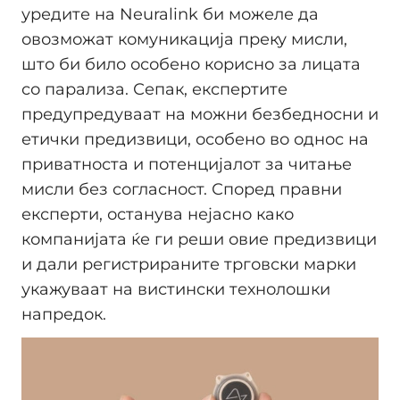
уредите на Neuralink би можеле да
овозможат комуникација преку мисли,
што би било особено корисно за лицата
со парализа. Сепак, експертите
предупредуваат на можни безбедносни и
етички предизвици, особено во однос на
приватноста и потенцијалот за читање
мисли без согласност. Според правни
експерти, останува нејасно како
компанијата ќе ги реши овие предизвици
и дали регистрираните трговски марки
укажуваат на вистински технолошки
напредок.