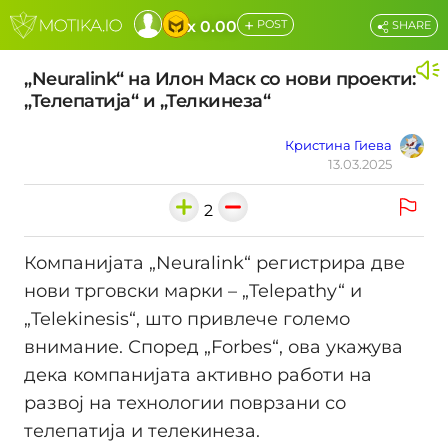
+
x 0.00
POST
SHARE
„Neuralink“ на Илон Маск со нови проекти:
„Телепатија“ и „Телкинеза“
Кристина Гиева
13.03.2025
2
Компанијата „Neuralink“ регистрира две
нови трговски марки – „Telepathy“ и
„Telekinesis“, што привлече големо
внимание. Според „Forbes“, ова укажува
дека компанијата активно работи на
развој на технологии поврзани со
телепатија и телекинеза.