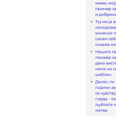
мажи, мој
пример з
и добрин
Тој ми ја 
самодовер
конечно п
сакам себ
онаква ка
Нашата п
покажа на
дека вист
нема ни с
шаблон
Денес, по
години за
се чувств
горда – с
љубовта н
метар