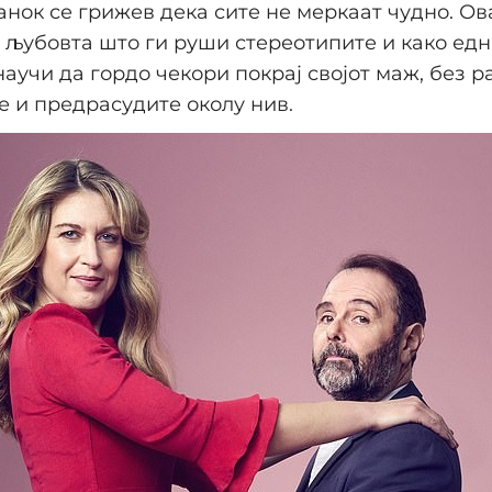
анок се грижев дека сите не меркаат чудно. Ов
 љубовта што ги руши стереотипите и како ед
научи да гордо чекори покрај својот маж, без р
 и предрасудите околу нив.