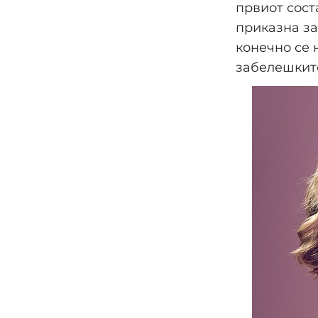
првиот сост
приказна за
конечно се 
забелешките