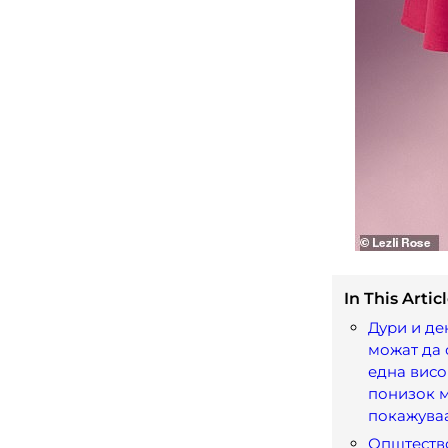
In This Articl
Дури и ден
можат да 
една висо
понизок м
покажуваа
Општеств