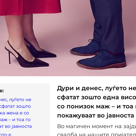
Дури и денес, луѓето н
e:
сфатат зошто една вис
ес, луѓето не
со понизок маж – и тоа 
сфатат зошто
ка жена е со
покажуваат во јавноста
аж – и тоа го
Во магичен момент на зајд
т во јавноста
свадба на нашите пријатели
ото е