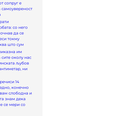
от сопруг е
а самоувереност
а
врати
бата: со него
очнав да се
еси токму
ква што сум
риказна им
 сите околу нас
инската љубов
антиметар, ни
 речиси 14
едно, конечно
увам слободна и
ега знам дека
е се мери со