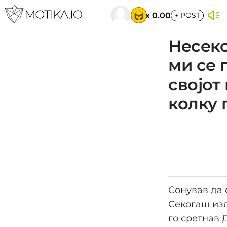
x 0.00
+
POST
Несеко
ми се 
својот
колку 
Сонував да 
Секогаш изл
го сретнав 