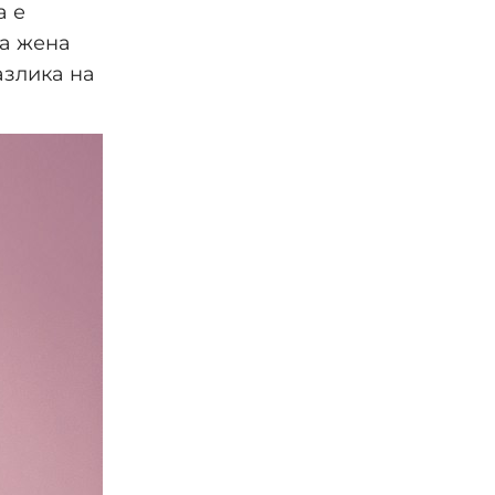
а е
на жена
азлика на