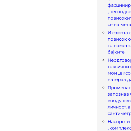
фасцинир
„несоодве
повисоки
се на мет
И самата 
повисок о
го наметн
бајките
Неодгово
токсични 
мои „висо
натераа д
Промената
запознав 
воодушеви
личност, а
сантимет
Наспроти 
„комплек