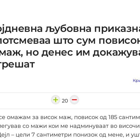
јдневна љубовна приказна
потсмеваа што сум повисо
 маж, но денес им докажу
грешат
Кри
20
се омажам за висок маж, повисок од 185 сантим
егував со мажи кои ме надминуваат во височи
Дејл – цели 7 сантиметри понизок од мене, и уш