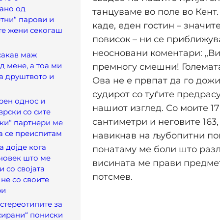
ано од
танцуваме во поле во Кент.
тни“ парови и
каде, еден гостин – значит
те жени секогаш
повисок – ни се приближув
а
неосновани коментари: „Ви
сакав маж
д мене, а тоа ми
премногу смешни! Големата
а друштвото и
Ова не е првпат да го дож
судирот со туѓите предрас
рен однос и
нашиот изглед. Со моите 1
врски со сите
сантиметри и неговите 163,
ки“ партнери ме
а се преиспитам
навикнав на љубопитни пог
 дојде кога
понатаму ме боли што разл
човек што ме
висината ме прави предме
 со својата
потсмев.
 не со своите
ри
стереотипите за
сирани“ пониски