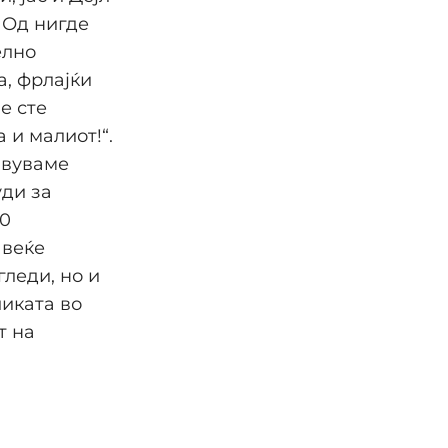
 Од нигде
елно
а, фрлајќи
е сте
 и малиот!“.
ивуваме
уди за
70
 веќе
леди, но и
иката во
т на