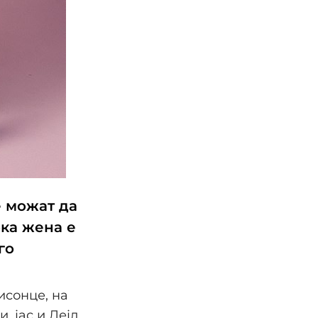
е можат да
ока жена е
го
исонце, на
, јас и Дејл