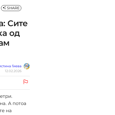
SHARE
: Сите
ка од
вам
стина Гиева
12.02.2026
етри.
на. А потоа
те на