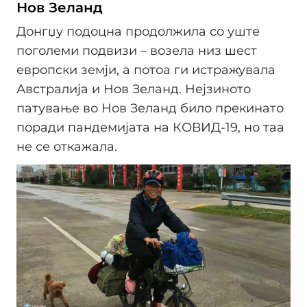
Нов Зеланд
Донгџу подоцна продолжила со уште
поголеми подвизи – возела низ шест
европски земји, а потоа ги истражувала
Австралија и Нов Зеланд. Нејзиното
патување во Нов Зеланд било прекинато
поради пандемијата на КОВИД-19, но таа
не се откажала.