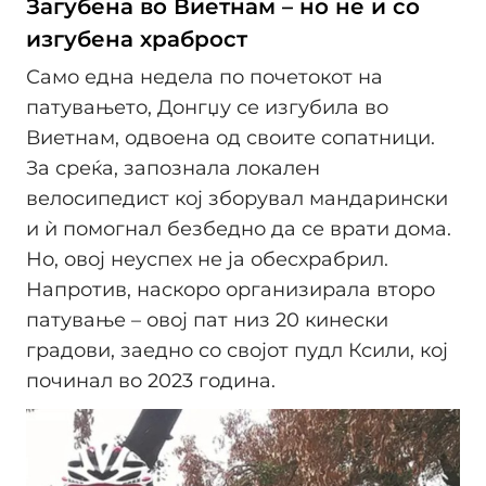
Загубена во Виетнам – но не и со
изгубена храброст
Само една недела по почетокот на
патувањето, Донгџу се изгубила во
Виетнам, одвоена од своите сопатници.
За среќа, запознала локален
велосипедист кој зборувал мандарински
и ѝ помогнал безбедно да се врати дома.
Но, овој неуспех не ја обесхрабрил.
Напротив, наскоро организирала второ
патување – овој пат низ 20 кинески
градови, заедно со својот пудл Ксили, кој
починал во 2023 година.