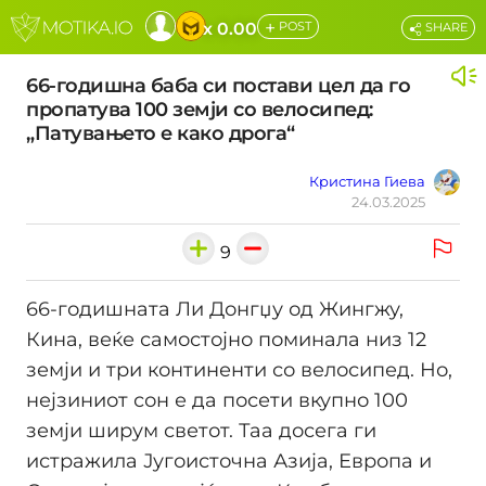
+
x 0.00
POST
SHARE
66-годишна баба си постави цел да го
пропатува 100 земји со велосипед:
„Патувањето е како дрога“
Кристина Гиева
24.03.2025
9
66-годишната Ли Донгџу од Жингжу,
Кина, веќе самостојно поминала низ 12
земји и три континенти со велосипед. Но,
нејзиниот сон е да посети вкупно 100
земји ширум светот. Таа досега ги
истражила Југоисточна Азија, Европа и