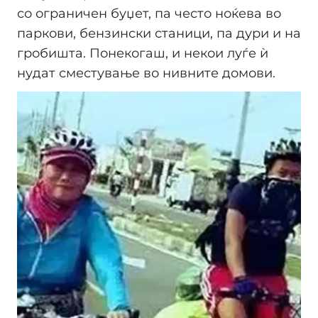
со ограничен буџет, па често ноќева во
паркови, бензински станици, па дури и на
гробишта. Понекогаш, и некои луѓе ѝ
нудат сместување во нивните домови.