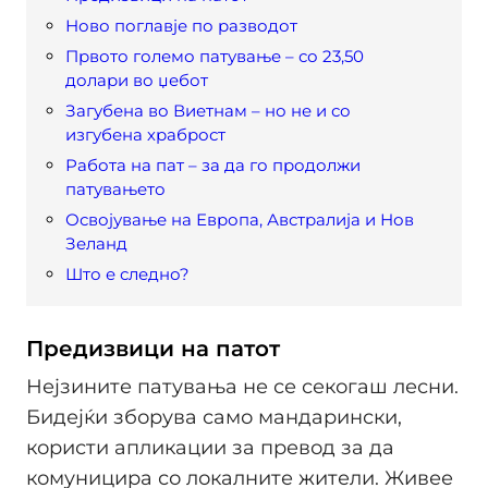
Ново поглавје по разводот
Првото големо патување – со 23,50
долари во џебот
Загубена во Виетнам – но не и со
изгубена храброст
Работа на пат – за да го продолжи
патувањето
Освојување на Европа, Австралија и Нов
Зеланд
Што е следно?
Предизвици на патот
Нејзините патувања не се секогаш лесни.
Бидејќи зборува само мандарински,
користи апликации за превод за да
комуницира со локалните жители. Живее