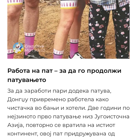
Работа на пат – за да го продолжи
патувањето
За да заработи пари додека патува,
Донгџу привремено работела како
чистачка во бањи и хотели. Две години по
нејзиното прво патување низ Југоисточна
Азија, повторно се вратила на истиот
континент, овој пат придружувана од