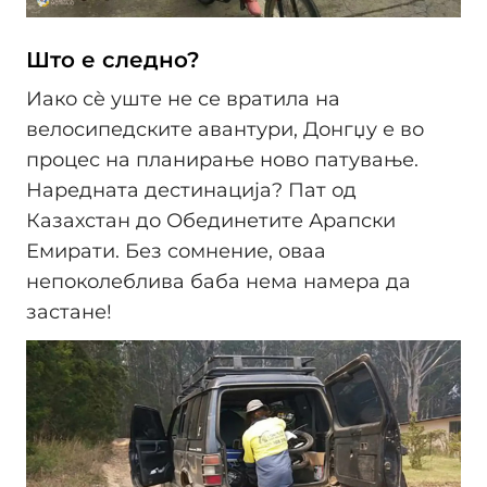
Што е следно?
Иако сè уште не се вратила на
велосипедските авантури, Донгџу е во
процес на планирање ново патување.
Наредната дестинација? Пат од
Казахстан до Обединетите Арапски
Емирати. Без сомнение, оваа
непоколеблива баба нема намера да
застане!