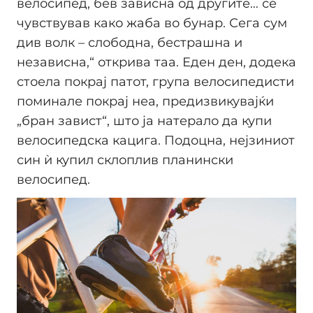
велосипед, бев зависна од другите… се
чувствував како жаба во бунар. Сега сум
див волк – слободна, бестрашна и
независна,“ открива таа. Еден ден, додека
стоела покрај патот, група велосипедисти
поминале покрај неа, предизвикувајќи
„бран завист“, што ја натерало да купи
велосипедска кацига. Подоцна, нејзиниот
син ѝ купил склоплив планински
велосипед.