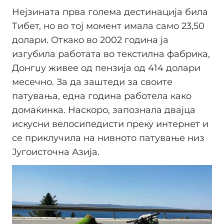
Нејзината прва голема дестинација била
Тибет, но во тој момент имала само 23,50
долари. Откако во 2002 година ја
изгубила работата во текстилна фабрика,
Донгџу живее од пензија од 414 долари
месечно. За да заштеди за своите
патувања, една година работела како
домаќинка. Наскоро, запознала двајца
искусни велосипедисти преку интернет и
се приклучила на нивното патување низ
Југоисточна Азија.