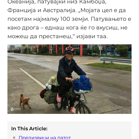
Океанија, патувајќи низ Камбоџа,
Франција и Австралија. „Мојата цел е да
посетам најмалку 100 земји. Патувањето е
како дрога – еднаш кога ќе го вкусиш, не
можеш да престанеш,“ изјави таа.
In This Article:
Предизвици на патот