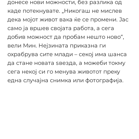
донесе нови можности, без разлика од
каде потекнувате. „Никогаш не мислев
дека мојот живот вака ќе се промени. Јас
само ја вршев својата работа, а сега
добив можност да пробам нешто ново“,
вели Мин. Нејзината приказна ги
охрабрува сите млади – секој има шанса
да стане новата ѕвезда, а можеби токму
сега некој си го менува животот преку
една случајна снимка или фотографија.