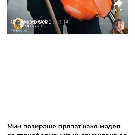
Мин позираше првпат како модел