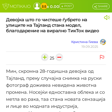
+
x 0.00
POST
SHARE
Девојка што го чистеше ѓубрето на
улиците на Тајланд стана модел,
благодарение на вирално ТикТок видео
Кристина Гиева
19.09.2025
25
Мин, скромна 28-годишна девојка од
Тајланд, преку случајна снимка на руски
фотограф доживеа невидена животна
промена. Носејќи едноставна облека и со
метла во рака, таа стана новата сензација
и лице во модната индустрија,