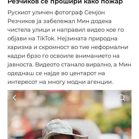
Резчиков се прошири како пожар
Рускиот уличен фотограф Семјон
Резчиков ја забележал Мин додека
чистела улици и направил видео кое го
објави на TikTok. Нејзината природна
харизма и скромност во тие неформални
кадри брзо го освоиле вниманието на
јавноста. Видеото станало вирално, а Мин
одеднаш се најде во центарот на
интересот на многу модни агенции.