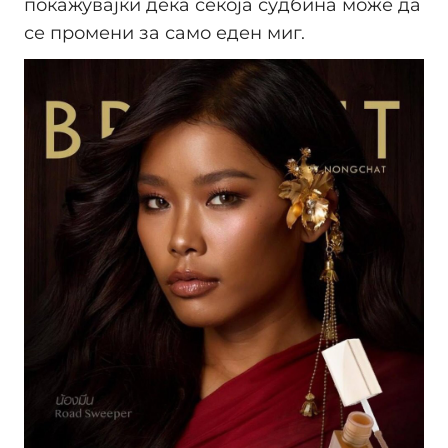
покажувајќи дека секоја судбина може да
се промени за само еден миг.