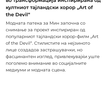
во трансформација инспирирана од
култниот тајландски хорор „Art of
the Devil“
Модната патека за Мин започна со
снимање за проект инспириран од
популарниот тајландски хорор-филм „Art
of the Devil“. Стилистите на нејзиното
лице создадоа застрашувачки, но
фасцинантен изглед, привлекувајќи уште
поголемо внимание во социјалните
медиуми и модната сцена.