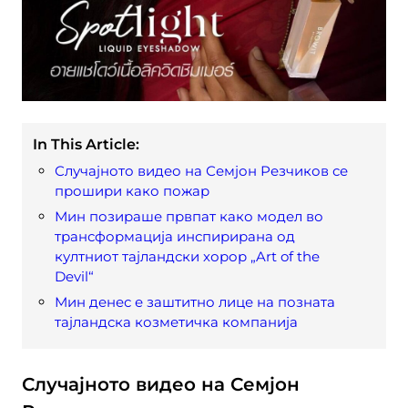
In This Article:
Случајното видео на Семјон Резчиков се
прошири како пожар
Мин позираше првпат како модел во
трансформација инспирирана од
култниот тајландски хорор „Art of the
Devil“
Мин денес е заштитно лице на позната
тајландска козметичка компанија
Случајното видео на Семјон