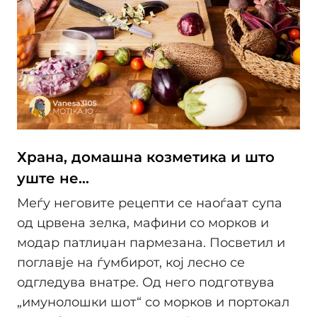
Храна, домашна козметика и што
уште не...
Меѓу неговите рецепти се наоѓаат супа
од црвена зелка, мафини со морков и
модар патлиџан пармезана. Посветил и
поглавје на ѓумбирот, кој лесно се
одгледува внатре. Од него подготвува
„имунолошки шот“ со морков и портокал