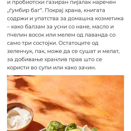
и пробиотски газиран пијалак наречен
„ѓумбир баг“. Покрај храна, книгата
содржи и упатства за домашна козметика
– како балзам за усни со нане, масло и
пчелин восок или мелем од лаванда со
само три состојки. Остатоците од
зеленчук, пак, може да се сушат и мелат,
за добивање хранлив прав што се
користи во супи или како зачин.