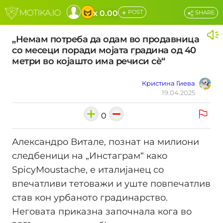
+
x 0.00
POST
SHARE
„Немам потреба да одам во продавница
со месеци поради мојата градина од 40
метри во којашто има речиси сѐ“
Кристина Гиева
19.04.2025
0
Александро Витале, познат на милиони
следбеници на „Инстаграм“ како
SpicyMoustache, е италијанец со
впечатливи тетоважи и уште повпечатлив
став кон урбаното градинарство.
Неговата приказна започнала кога во