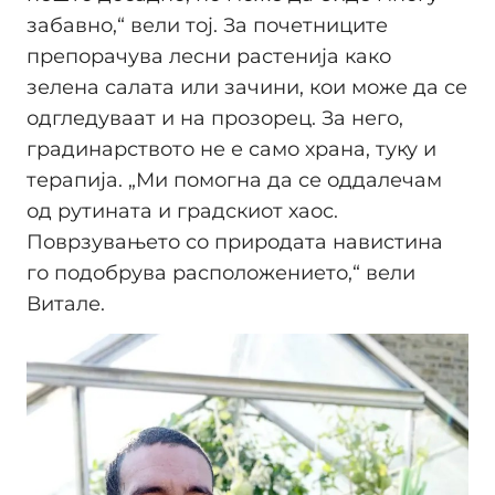
забавно,“ вели тој. За почетниците
препорачува лесни растенија како
зелена салата или зачини, кои може да се
одгледуваат и на прозорец. За него,
градинарството не е само храна, туку и
терапија. „Ми помогна да се оддалечам
од рутината и градскиот хаос.
Поврзувањето со природата навистина
го подобрува расположението,“ вели
Витале.