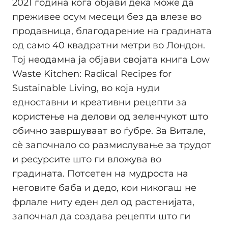
2021 година кога објави дека може да
преживее осум месеци без да влезе во
продавница, благодарение на градината
од само 40 квадратни метри во Лондон.
Тој неодамна ја објави својата книга Low
Waste Kitchen: Radical Recipes for
Sustainable Living, во која нуди
едноставни и креативни рецепти за
користење на делови од зеленчукот што
обично завршуваат во ѓубре. За Витале,
сѐ започнало со размислување за трудот
и ресурсите што ги вложува во
градината. Потсетен на мудроста на
неговите баба и дедо, кои никогаш не
фрлале ниту еден дел од растенијата,
започнал да создава рецепти што ги