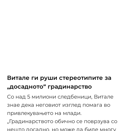
Витале ги руши стереотипите за
„досадното“ градинарство
Со над 5 милиони следбеници, Витале
знае дека неговиот изглед помага во
привлекувањето на млади.
„Градинарството обично се поврзува со
нешто досадно, но може да биде многу