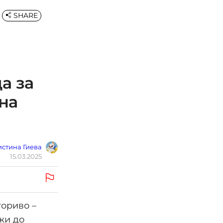
SHARE
а за
на
стина Гиева
15.03.2025
гориво –
жи до