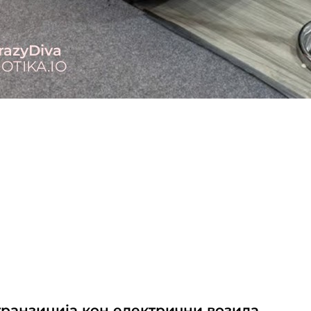
транзиција кон електрични возила