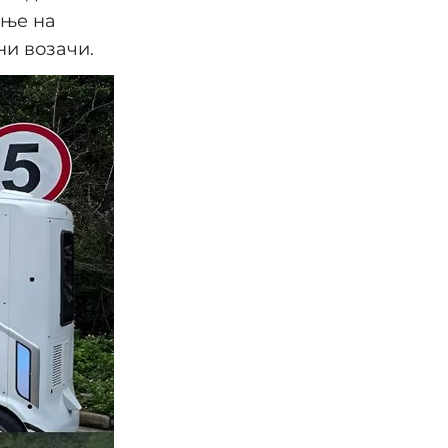
ање на
ни возачи.