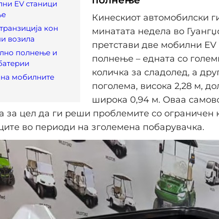
полнење
лни EV станици
ње
Кинескиот автомобилски г
транзиција кон
минатата недела во Гуангџ
и возила
претстави две мобилни EV 
лно полнење и
полнење – едната со голем
батерии
количка за сладолед, а дру
 на мобилните
поголема, висока 2,28 м, дол
широка 0,94 м. Оваа самов
а за цел да ги реши проблемите со ограничен 
ците во периоди на зголемена побарувачка.