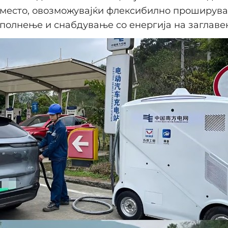
 место, овозможувајќи флексибилно проширув
полнење и снабдување со енергија на заглаве