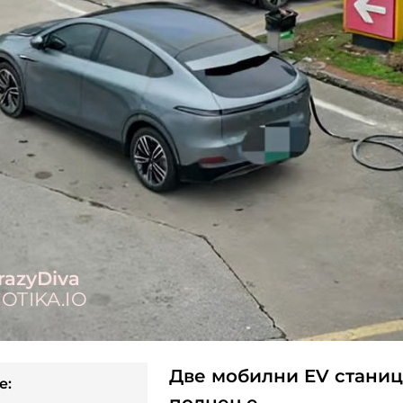
Две мобилни EV станиц
e: