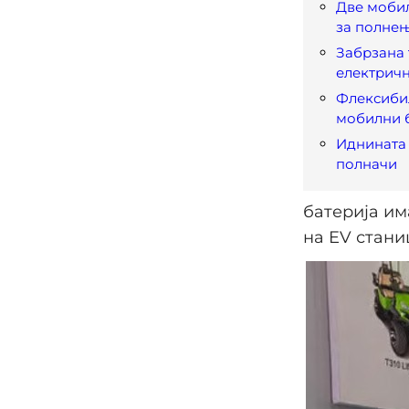
Две моби
за полне
Забрзана 
електричн
Флексиби
мобилни 
Иднината
полначи
батерија им
на EV стани