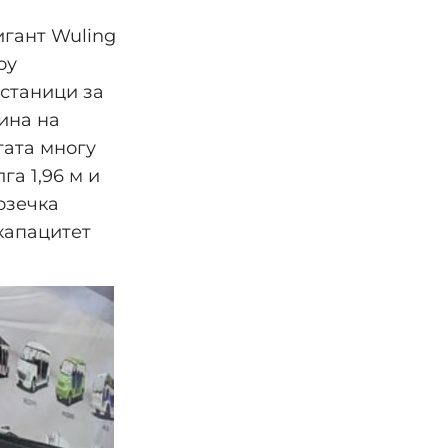
игант Wuling
оу
станици за
ина на
гата многу
га 1,96 м и
озечка
капацитет