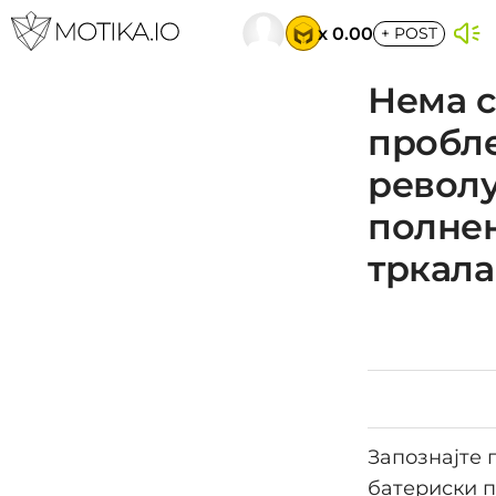
x 0.00
+
POST
Нема с
пробле
револу
полнењ
тркала
Запознајте 
батериски п