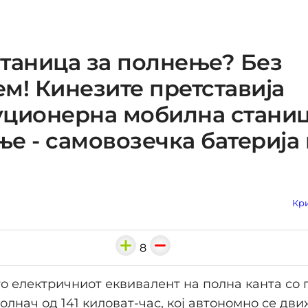
таница за полнење? Без
м! Кинезите претставија
ционерна мобилна станиц
е - самовозечка батерија 
Кри
8
го електричниот еквивалент на полна канта со 
олнач од 141 киловат-час, кој автономно се дви