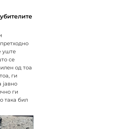
љубителите
и
 претходно
е уште
што се
илен од тоа
оа, ги
 јавно
ично ги
то така бил