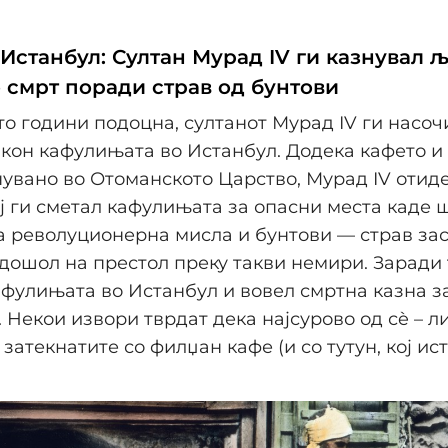
 Истанбул: Султан Мурад IV ги казнувал 
о смрт поради страв од бунтови
то години подоцна, султанот Мурад IV ги насоч
кон кафулињата во Истанбул. Додека кафето и
увано во Отоманското Царство, Мурад IV отид
ој ги сметал кафулињата за опасни места каде 
 револуционерна мисла и бунтови — страв зас
дошол на престол преку такви немири. Заради т
фулињата во Истанбул и вовел смртна казна за
 Некои извори тврдат дека најсурово од сè – л
затекнатите со филџан кафе (и со тутун, кој ис