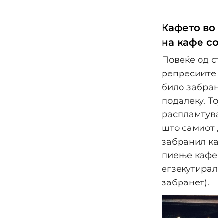
Кафето во
на кафе с
Повеќе од с
репресиите 
било забран
подалеку. Т
распламтува
што самиот 
забранил ка
пиење кафе.
егзекутирал 
забранет).