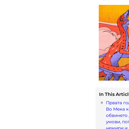
In This Articl
Првата го
Во Мека 
обвинето 
умови, по
немири и 