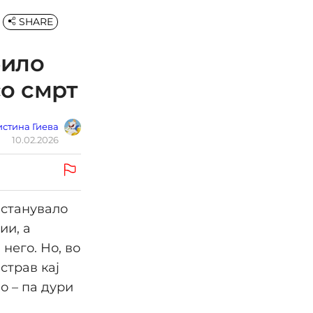
SHARE
било
со смрт
стина Гиева
10.02.2026
 станувало
ии, а
него. Но, во
страв кај
о – па дури