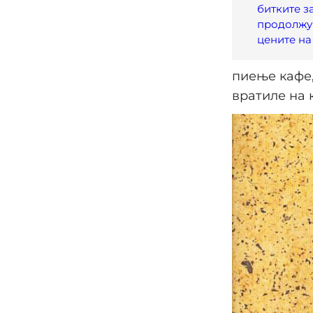
битките з
продолжу
цените на
пиење кафе,
вратиле на 