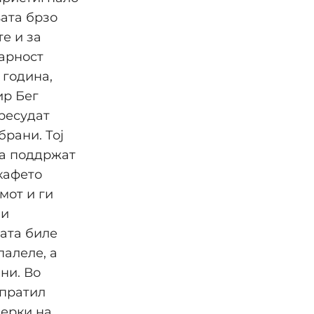
ата брзо
е и за
ларност
 година,
ир Бег
пресудат
брани. Тој
да поддржат
кафето
мот и ги
 и
ата биле
палеле, а
ни. Во
спратил
мерки на