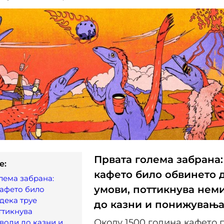
Првата голема забрана:
e:
кафето било обвинето 
лема забрана:
умови, поттикнува нем
кафето било
дека труе
до казни и понижувањ
ттикнува
Околу 1500 година кафето 
води до казни и