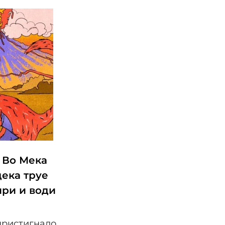
 Во Мека
дека труе
ири и води
а
пристигнало