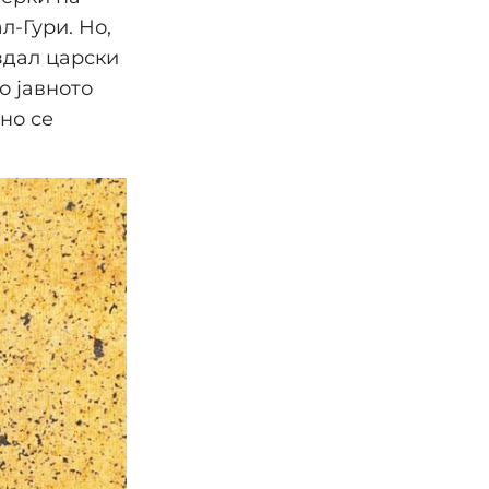
л-Гури. Но,
здал царски
о јавното
но се