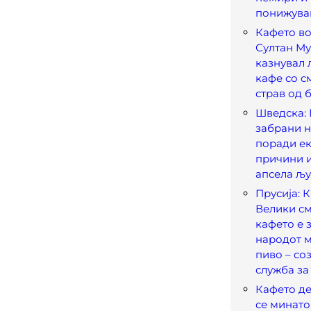
понижув
Кафето во
Султан Му
казнувал 
кафе со с
страв од 
Шведска:
забрани н
поради е
причини и
апсела љу
Прусија: 
Велики см
кафето е з
народот м
пиво – со
служба за
Кафето де
се минато