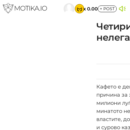
x 0.00
+
POST
Четири
нелега
Кафето е де
причина за 
милиони луѓ
минатото не
властите, д
и сурово ка