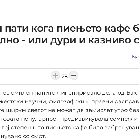
 пати кога пиењето кафе 
лно - или дури и казниво 
Кри
28
нес омилен напиток, инспирирало дела од Бах,
жестоки научни, филозофски и правни расправ
е ширум светот не можат да замислат утро без 
говата популарност предизвикувала сомнеж и 
о тој степен што пиењето кафе било забрануван
знувано со смрт.