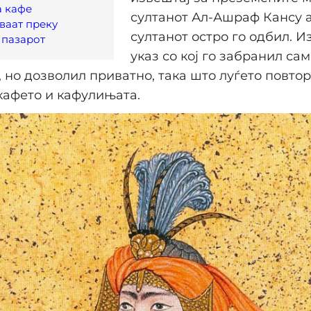
а кафе
султанот Ал-Ашраф Кансу а
ваат преку
султанот остро го одбил. И
 пазарот
указ со кој го забранил сам
 но дозволил приватно, така што луѓето повтор
кафето и кафулињата.