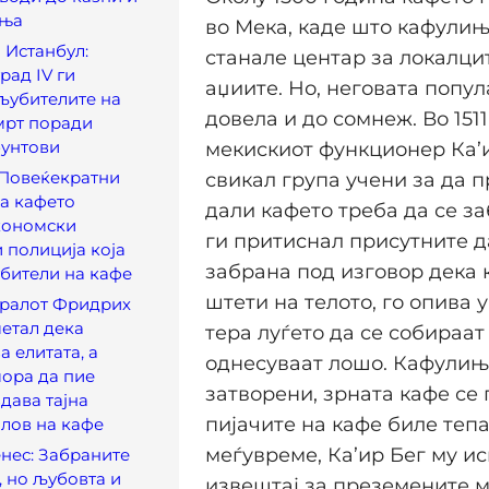
ања
во Мека, каде што кафулињ
 Истанбул:
станале центар за локалцит
рад IV ги
аџиите. Но, неговата попу
љубителите на
довела и до сомнеж. Во 1511
мрт поради
бунтови
мекискиот функционер Ка’
 Повеќекратни
свикал група учени за да 
а кафето
дали кафето треба да се за
кономски
ги притиснал присутните 
 полиција која
забрана под изговор дека 
бители на кафе
штети на телото, го опива у
Кралот Фридрих
етал дека
тера луѓето да се собираат
а елитата, а
однесуваат лошо. Кафулињ
ора да пие
затворени, зрната кафе се 
здава тајна
пијачите на кафе биле тепа
 лов на кафе
меѓувреме, Ка’ир Бег му и
нес: Забраните
, но љубовта и
извештај за преземените 