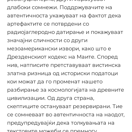
длабоки сомнежи. Поддржувачите на
автентичноста укажуваат на фактот дека
артефактите се потврдени со
радиојаглеродно датирање и покажуваат
значајни сличности со други
мезоамерикански извори, како што е
Дрезденскиот кодекс на Маите. Според
нив, натписите претставуваат вистинска
златна ризница од историски податоци
кои можат да го променат нашето
разбирање за космологијата на древните
цивилизации. Од друга страна,
скептиците остануваат резервирани. Тие
се сомневаат во автентичноста на наодот,
предупредувајќи дека толкувањата на
текстовите можеби се премногу