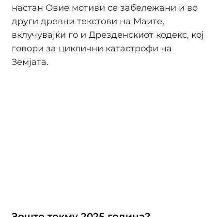
настан Овие мотиви се забележани и во
други древни текстови на Маите,
вклучувајќи го и Дрезденскиот кодекс, кој
говори за циклични катастрофи на
Земјата.
Зошто токму 2025 година?