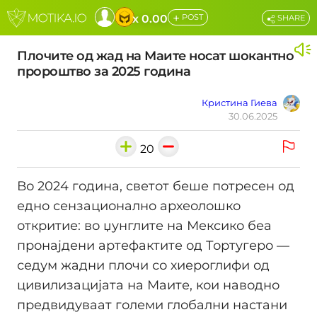
+
x 0.00
POST
SHARE
Плочите од жад на Маите носат шокантно
пророштво за 2025 година
Кристина Гиева
30.06.2025
20
Во 2024 година, светот беше потресен од
едно сензационално археолошко
откритие: во џунглите на Мексико беа
пронајдени артефактите од Тортугеро —
седум жадни плочи со хиероглифи од
цивилизацијата на Маите, кои наводно
предвидуваат големи глобални настани