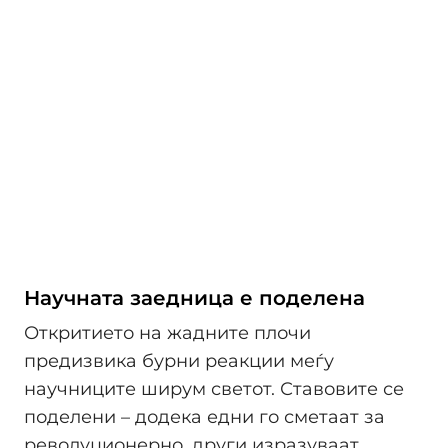
Научната заедница е поделена
Откритието на жадните плочи
предизвика бурни реакции меѓу
научниците ширум светот. Ставовите се
поделени – додека едни го сметаат за
револуционерно, други изразуваат