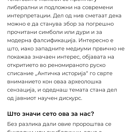
либерални и подложни на современи
интерпретации. Дел од нив сметаат дека
можно е да станува збор за погрешно
прочитани симболи или дури и за
модерна фалсификација. Интересно е
што, иако западните медиуми првично не
покажаа значаен интерес, објавата на
откритието во реномираното руско
списание „Античка историја“ го сврте
вниманието кон оваа археолошка
сензација, и одеднаш темата стана дел
од јавниот научен дискурс.
Што значи сето ова за нас?
Без разлика дали овие пророштва се