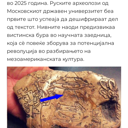
во 2025 година. Руските археолози од
Московскиот државен универзитет беа
првите што успеаја да дешифрираат дел
од текстот. Нивните наоди предизвикаа
вистинска бура во научната заедница,
која сè повеќе зборува за потенцијална
револуција во разбирањето на
мезоамериканската култура.