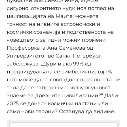
буквални или симболични, едно е
сигурно: откритието нуди нов поглед на
цвилизацијата на Маите, можната
точност на нивните астрономски и
космички сознанија и подготвеноста на
човештвото за идни можни промени
Професорката Ана Семенова од
Универзитетот во Санкт Петербург
забележува: „Дури и ако 99% од
предвидувањата се симболични, тој 1%
што може да се совпадне со реалноста нè
тера да се запрашаме: колку всушност
знаеме за древните цивилизации?“ Дали
2025 ќе донесе космички настани или
само нови теории? Останува да видиме.