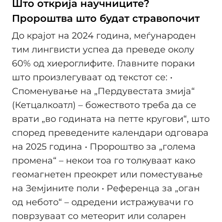
Што открија научниците?
Пророштва што будат стравопочит
До крајот на 2024 година, меѓународен
тим лингвисти успеа да преведе околу
60% од хиероглифите. Главните пораки
што произлегуваат од текстот се: •
Споменување на „Пердувестата змија“
(Кетцалкоатл) – божеството треба да се
врати „во годината на петте кругови“, што
според преведените календари одговара
на 2025 година • Пророштво за „голема
промена“ – некои тоа го толкуваат како
геомагнетен преокрет или поместување
на Земјините поли • Референца за „оган
од небото“ – одредени истражувачи го
поврзуваат со метеорит или соларен