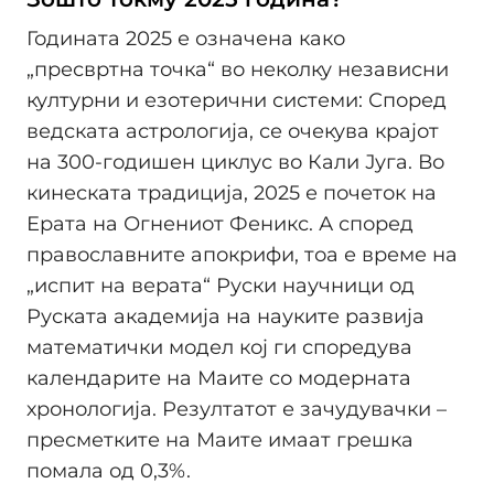
Годината 2025 е означена како
„пресвртна точка“ во неколку независни
културни и езотерични системи: Според
ведската астрологија, се очекува крајот
на 300-годишен циклус во Кали Југа. Во
кинеската традиција, 2025 е почеток на
Ерата на Огнениот Феникс. А според
православните апокрифи, тоа е време на
„испит на верата“ Руски научници од
Руската академија на науките развија
математички модел кој ги споредува
календарите на Маите со модерната
хронологија. Резултатот е зачудувачки –
пресметките на Маите имаат грешка
помала од 0,3%.