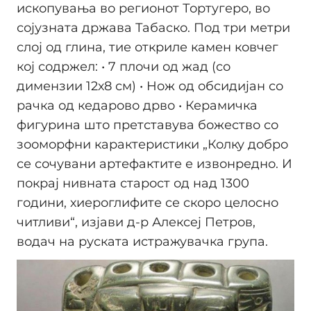
ископувања во регионот Тортугеро, во
сојузната држава Табаско. Под три метри
слој од глина, тие откриле камен ковчег
кој содржел: • 7 плочи од жад (со
димензии 12х8 см) • Нож од обсидијан со
рачка од кедарово дрво • Керамичка
фигурина што претставува божество со
зооморфни карактеристики „Колку добро
се сочувани артефактите е извонредно. И
покрај нивната старост од над 1300
години, хиероглифите се скоро целосно
читливи“, изјави д-р Алексeј Петров,
водач на руската истражувачка група.