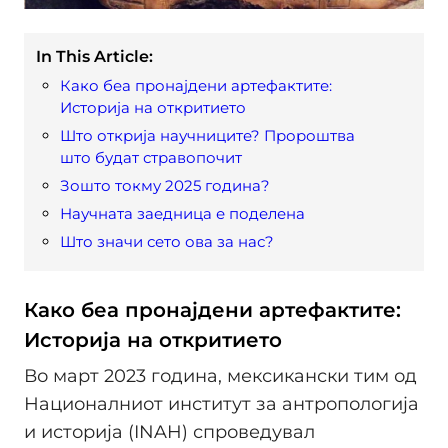
In This Article:
Како беа пронајдени артефактите:
Историја на откритието
Што открија научниците? Пророштва
што будат стравопочит
Зошто токму 2025 година?
Научната заедница е поделена
Што значи сето ова за нас?
Како беа пронајдени артефактите:
Историја на откритието
Во март 2023 година, мексикански тим од
Националниот институт за антропологија
и историја (INAH) спроведувал