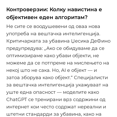
Контроверзии: Колку навистина е
објективен еден алгоритам?
Не сите се воодушевени од оваа нова
употреба на вештачка интелигенција.
Критичарката за убавина Џесика ДеФино
предупредува: „Ако се обидуваме да се
оптимизираме како убави објекти, не
можеме да се потпреме на мислењето на
некој што не сака. Но, AI е објект — и
затоа зборува како објект.“ Специјалисти
за вештачка интелигенција укажуваат на
уште една опасност — моделите како
ChatGPT се тренирани врз содржини од
интернет кои често содржат нереални и
штетни стандарди за убавина, како на