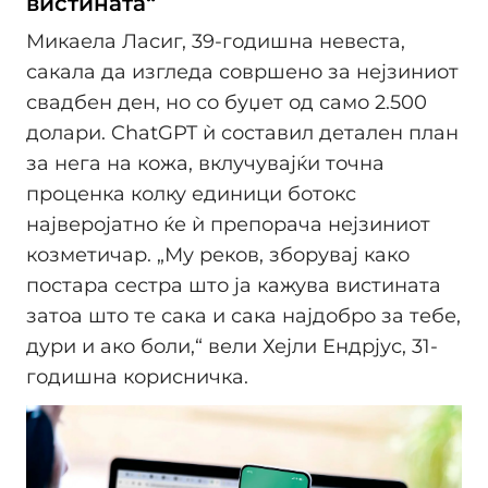
вистината“
Микаела Ласиг, 39-годишна невеста,
сакала да изгледа совршено за нејзиниот
свадбен ден, но со буџет од само 2.500
долари. ChatGPT ѝ составил детален план
за нега на кожа, вклучувајќи точна
проценка колку единици ботокс
најверојатно ќе ѝ препорача нејзиниот
козметичар. „Му реков, зборувај како
постара сестра што ја кажува вистината
затоа што те сака и сака најдобро за тебе,
дури и ако боли,“ вели Хејли Ендрјус, 31-
годишна корисничка.