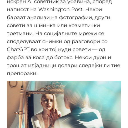
искрен AI советник за убавина, според
написот на Washington Post. Некои
бараат анализи на фотографии, други
совети за шминка или козметички
третмани. На социјалните мрежи се
споделуваат снимки од разговори со
ChatGPT во кои тој нуди совети — од
фарба за коса до ботокс. Некои дури и
трошат илјадници долари следејќи ги тие
препораки.