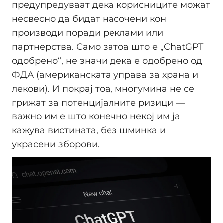
предупредуваат дека корисниците можат
несвесно да бидат насочени кон
производи поради реклами или
партнерства. Само затоа што е „ChatGPT
одобрено“, не значи дека е одобрено од
ФДА (американската управа за храна и
лекови). И покрај тоа, многумина не се
грижат за потенцијалните ризици —
важно им е што конечно некој им ја
кажува вистината, без шминка и
украсени зборови.