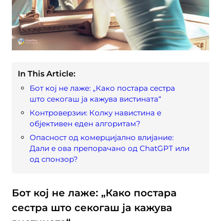
In This Article:
Бот кој не лаже: „Како постара сестра
што секогаш ја кажува вистината“
Контроверзии: Колку навистина е
објективен еден алгоритам?
Опасност од комерцијално влијание:
Дали е ова препорачано од ChatGPT или
од спонзор?
Бот кој не лаже: „Како постара
сестра што секогаш ја кажува