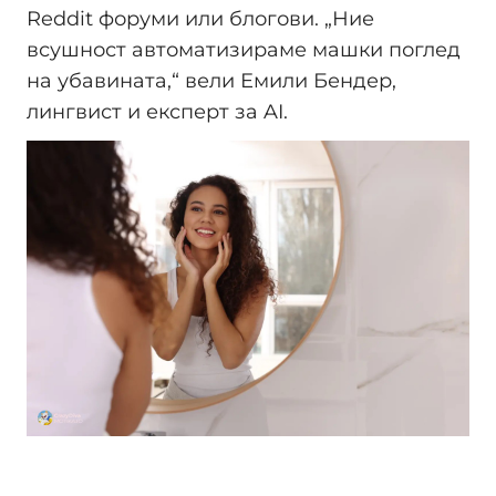
Reddit форуми или блогови. „Ние
всушност автоматизираме машки поглед
на убавината,“ вели Емили Бендер,
лингвист и експерт за AI.