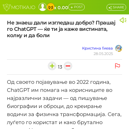
+
x 0.00
POST
SHARE
Не знаеш дали изгледаш добро? Прашај
го ChatGPT — ќе ти ја каже вистината,
колку и да боли
Кристина Гиева
28.05.2025
13
Од своето појавување во 2022 година,
ChatGPT им помага на корисниците во
најразлични задачи — од пишување
биографии и оброци, до креирање
водичи за физичка трансформација. Сега,
луѓето го користат и како брутално