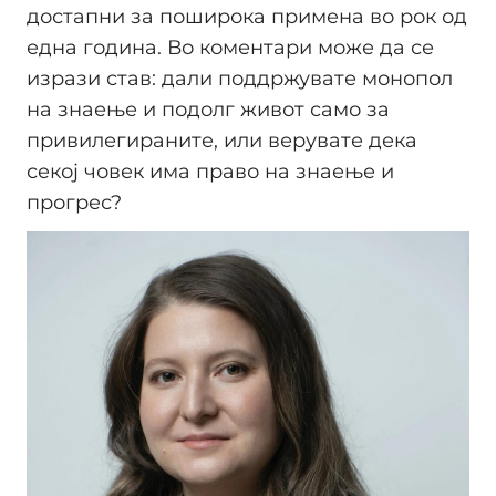
достапни за поширока примена во рок од
една година. Во коментари може да се
изрази став: дали поддржувате монопол
на знаење и подолг живот само за
привилегираните, или верувате дека
секој човек има право на знаење и
прогрес?