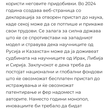
користи неговите придобивки. Во 2024
година создава веб-страница со
декларација за отворен пристап до наука,
каде секој може да се потпише и прикаже
свои трудови. Се залага за силна држава
што ќе се спротивстави на западниот
модел и стравува дека научниците од
Русија и Казахстан може да ја доживеат
судбината на научниците од Ирак, Либија
и Сирија. Заклучокот е дека треба да
постојат национални и глобални фондови
што ќе овозможат бесплатен пристап до
истражувања и ќе овозможат
патентирање и фер надомест на
авторите. Наместо години монопол,
иновациите би требало да бидат