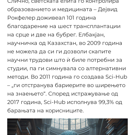
Слично, светската елита го контролира
образованието и медицината – Дејвид
Рокфелер доживеал 101 година
благодарение на шест трансплантации
на срце и две на бубрег. Елбакјан,
научничка од Казахстан, во 2009 година
не можела да си ги дозволи скапите
научни трудови што ѝ биле потребни за
студии, па ги симнувала со алтернативни
методи. Во 2011 година го создава Sci-Hub
– „ги отстранува бариерите во ширењето
на знаењето“. Според истражување од
2017 година, Sci-Hub исполнува 99,3% од
барањата на корисниците.