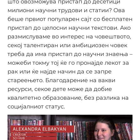
што овозможува пристап до десетици
милиони научни трудови и статии? Ова
беше првиот популарен сајт со бесплатен
пристап до целосни научни текстови. Ако
размислуваме во интерес на човештвото,
секој талентиран или амбициозен човек
треба да има пристап до научни знаења –
можеби токму тој ќе го пронајде лекот за
рак или ќе најде начин да се запре
стареењето. Благодарение на вакви
ресурси, секое дете може да добие
квалитетно образование, без разлика на
социјалниот статус.