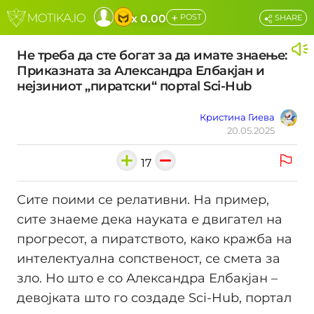
+
x 0.00
POST
SHARE
Не треба да сте богат за да имате знаење:
Приказната за Александра Елбакјан и
нејзиниот „пиратски“ портаl Sci-Hub
Кристина Гиева
20.05.2025
17
Сите поими се релативни. На пример,
сите знаеме дека науката е двигател на
прогресот, а пиратството, како кражба на
интелектуална сопственост, се смета за
зло. Но што е со Александра Елбакјан –
девојката што го создаде Sci-Hub, портал