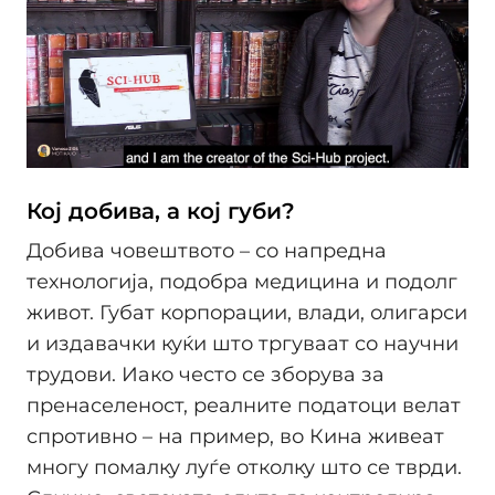
Кој добива, а кој губи?
Добива човештвото – со напредна
технологија, подобра медицина и подолг
живот. Губат корпорации, влади, олигарси
и издавачки куќи што тргуваат со научни
трудови. Иако често се зборува за
пренаселеност, реалните податоци велат
спротивно – на пример, во Кина живеат
многу помалку луѓе отколку што се тврди.