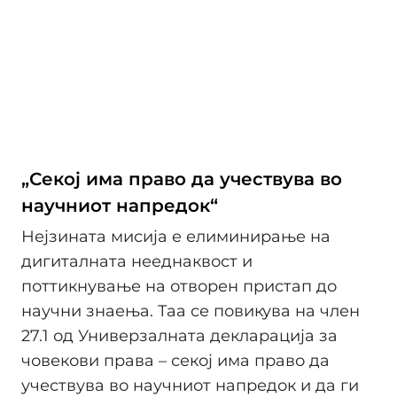
„Секој има право да учествува во
научниот напредок“
Нејзината мисија е елиминирање на
дигиталната нееднаквост и
поттикнување на отворен пристап до
научни знаења. Таа се повикува на член
27.1 од Универзалната декларација за
човекови права – секој има право да
учествува во научниот напредок и да ги