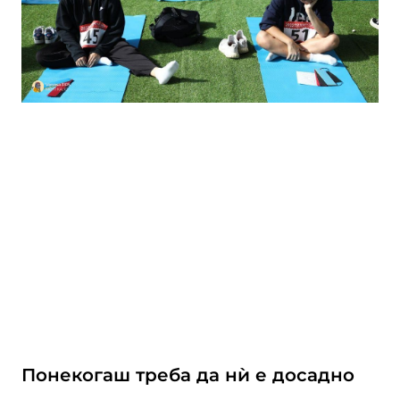
Понекогаш треба да нѝ е досадно