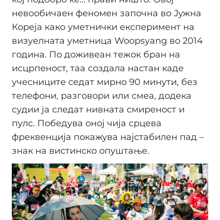
невообичаен феномен започна во Јужна
Кореја како уметнички експеримент на
визуелната уметница Woopsyang во 2014
година. По доживеан тежок бран на
исцрпеност, таа создала настан каде
учесниците седат мирно 90 минути, без
телефони, разговори или смеа, додека
судии ја следат нивната смиреност и
пулс. Победува оној чија срцева
фреквенција покажува најстабилен пад –
знак на вистинско опуштање.