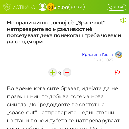
+
x 0.00
POST
SHARE
Не прави ништо, освој сѐ: „Space out“
натпреварите во мрзеливост нѐ
потсетуваат дека понекогаш треба човек и
да се одмори
Кристина Гиева
16.05.2025
9
Во време кога сите брзаат, идејата да не
правиш ништо добива сосема нова
смисла. Добредојдовте во светот на
„space-out“ натпреварите – единствени
настани во кои луѓето се натпреваруваат
кој подобро ќе... прави ништо. Овој