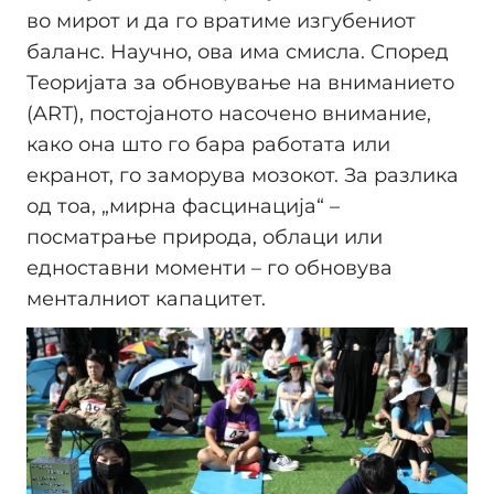
во мирот и да го вратиме изгубениот
баланс. Научно, ова има смисла. Според
Теоријата за обновување на вниманието
(ART), постојаното насочено внимание,
како она што го бара работата или
екранот, го заморува мозокот. За разлика
од тоа, „мирна фасцинација“ –
посматрање природа, облаци или
едноставни моменти – го обновува
менталниот капацитет.