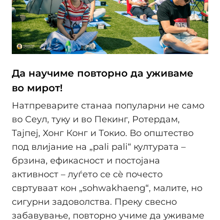
Да научиме повторно да уживаме
во мирот!
Натпреварите станаа популарни не само
во Сеул, туку и во Пекинг, Ротердам,
Тајпеј, Хонг Конг и Токио. Во општество
под влијание на „pali pali“ културата –
брзина, ефикасност и постојана
активност – луѓето се сè почесто
свртуваат кон „sohwakhaeng“, малите, но
сигурни задоволства. Преку свесно
забавување, повторно учиме да уживаме