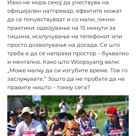
Иако не мора секој да учествува на
официјален натпревар, ефектите можат
да се почувствуваат и со мали, лични
практики: одвојување на 15 минути за
тишина, исклучување на телефонот или
просто дозволување на досада. Се што
треба е да се направи простор – буквално
и ментално. Како што Woopsyang вели:
„Може малку да си изгубите време. Тоа го
заслужувате.“ Зошто да не пробате да не
правите ништо – токму сега?