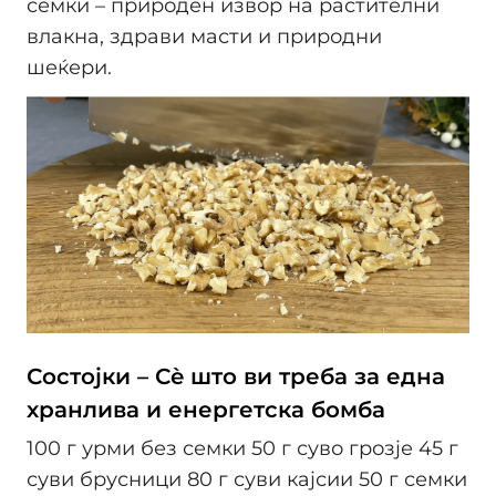
семки – природен извор на растителни
влакна, здрави масти и природни
шеќери.
Состојки – Сè што ви треба за една
хранлива и енергетска бомба
100 г урми без семки 50 г суво грозје 45 г
суви брусници 80 г суви кајсии 50 г семки