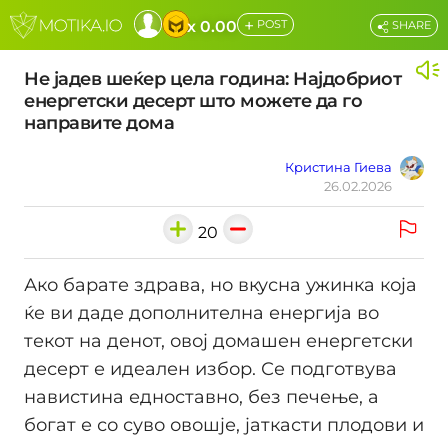
+
x 0.00
POST
SHARE
Не јадев шеќер цела година: Најдобриот
енергетски десерт што можете да го
направите дома
Кристина Гиева
26.02.2026
20
Ако барате здрава, но вкусна ужинка која
ќе ви даде дополнителна енергија во
текот на денот, овој домашен енергетски
десерт е идеален избор. Се подготвува
навистина едноставно, без печење, а
богат е со суво овошје, јаткасти плодови и