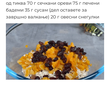
од тиква 70 г сечкани ореви 75 г печени
бадеми 35 г сусам (дел оставете за
завршно валкање) 20 г овесни снегулки