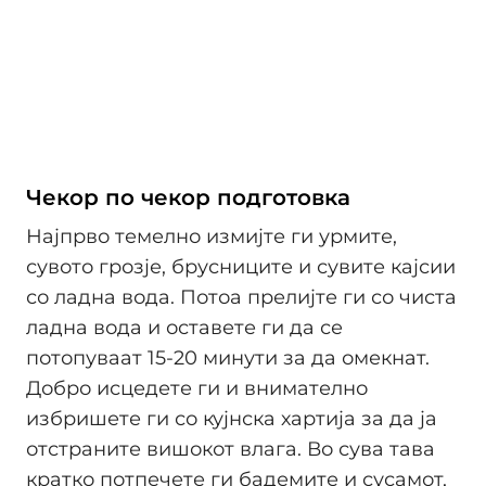
Чекор по чекор подготовка
Најпрво темелно измијте ги урмите,
сувото грозје, брусниците и сувите кајсии
со ладна вода. Потоа прелијте ги со чиста
ладна вода и оставете ги да се
потопуваат 15-20 минути за да омекнат.
Добро исцедете ги и внимателно
избришете ги со кујнска хартија за да ја
отстраните вишокот влага. Во сува тава
кратко потпечете ги бадемите и сусамот,