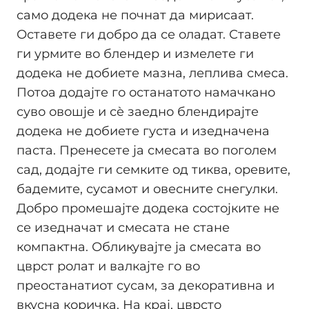
само додека не почнат да мирисаат.
Оставете ги добро да се оладат. Ставете
ги урмите во блендер и измелете ги
додека не добиете мазна, леплива смеса.
Потоа додајте го останатото намачкано
суво овошје и сè заедно блендирајте
додека не добиете густа и изедначена
паста. Пренесете ја смесата во поголем
сад, додајте ги семките од тиква, оревите,
бадемите, сусамот и овесните снегулки.
Добро промешајте додека состојките не
се изедначат и смесата не стане
компактна. Обликувајте ја смесата во
цврст ролат и валкајте го во
преостанатиот сусам, за декоративна и
вкусна коричка. На крај, цврсто