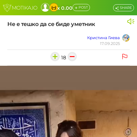
+
x 0.00
POST
SHARE
Не е тешко да се биде уметник
Кристина Гиева
17.09.2025
18