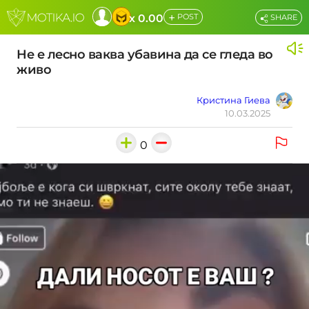
+
x 0.00
POST
SHARE
Не е лесно ваква убавина да се гледа во
живо
Кристина Гиева
10.03.2025
0