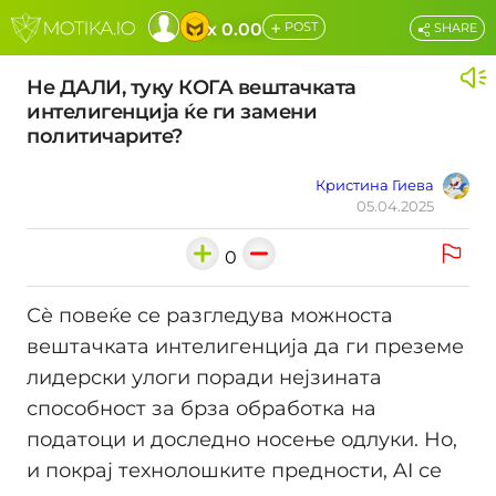
+
x 0.00
POST
SHARE
Не ДАЛИ, туку КОГА вештачката
интелигенција ќе ги замени
политичарите?
Кристина Гиева
05.04.2025
0
Сѐ повеќе се разгледува можноста
вештачката интелигенција да ги преземе
лидерски улоги поради нејзината
способност за брза обработка на
податоци и доследно носење одлуки. Но,
и покрај технолошките предности, AI се