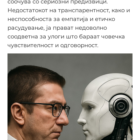
соочува со сериозни предизвици.
Недостатокот на транспарентност, како и
неспособноста за емпатија и етичко
расудување, ја прават недоволно
соодветна за улоги што бараат човечка
чувствителност и одговорност.