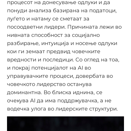
процесот на донесување одлуки и да
понуди анализа базирана на податоци,
луѓето и натаму се сметаат за
посоодветни лидери. Причината лежи во
нивната способност за социјално
разбирање, интуиција и носење одлуки
кои ги земаат предвид човечките
вредности и последици. Со оглед на тоа,
и покрај потенцијалот на AI во
управувачките процеси, довербата во
човечкото лидерство останува
доминантна. Во блиска иднина, се
очекува AI да има поддржувачка, а не
водечка улога во лидерските структури.