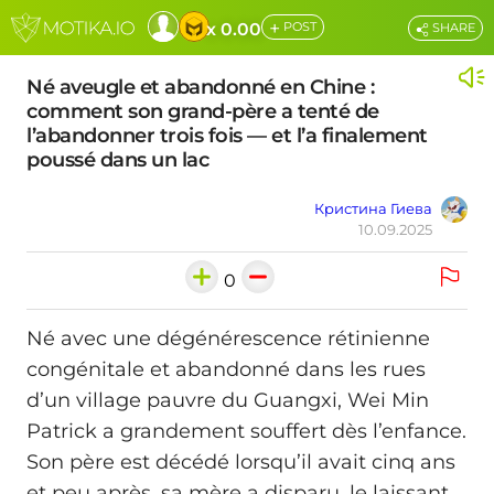
+
x 0.00
POST
SHARE
Né aveugle et abandonné en Chine :
comment son grand-père a tenté de
l’abandonner trois fois — et l’a finalement
poussé dans un lac
Кристина Гиева
10.09.2025
0
Né avec une dégénérescence rétinienne
congénitale et abandonné dans les rues
d’un village pauvre du Guangxi, Wei Min
Patrick a grandement souffert dès l’enfance.
Son père est décédé lorsqu’il avait cinq ans
et peu après, sa mère a disparu, le laissant