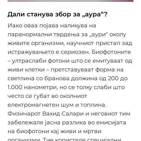
Дали станува збор за „аура“?
Иако оваа појава наликува на
паранормални тврдења за „аури" околу
живите организми, научниот пристап зад
истражувањето е сериозен. Биофотоните
– ултраслаби фотони што се емитуваат од
живи клетки – претставуваат форма на
светлина со бранова должина од 200 до
1.000 нанометри, но се толку слаби што
често се губат во околниот
електромагнетен шум и топлина.
Физичарот Вахид Салари и неговиот тим
забележале јасна разлика во емисијата
на биофотони кај живи и мртви
организми. Тие користеле специјални