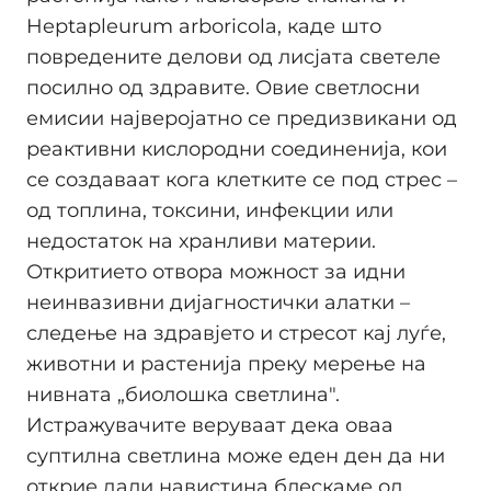
Heptapleurum arboricola, каде што
повредените делови од лисјата светеле
посилно од здравите. Овие светлосни
емисии најверојатно се предизвикани од
реактивни кислородни соединенија, кои
се создаваат кога клетките се под стрес –
од топлина, токсини, инфекции или
недостаток на хранливи материи.
Откритието отвора можност за идни
неинвазивни дијагностички алатки –
следење на здравјето и стресот кај луѓе,
животни и растенија преку мерење на
нивната „биолошка светлина".
Истражувачите веруваат дека оваа
суптилна светлина може еден ден да ни
открие дали навистина блескаме од