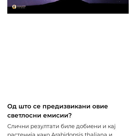
Од што се предизвикани овие
светлосни емисии?
Слични резултати биле добиени и кај
растенија како Arabidopsis thaliana и