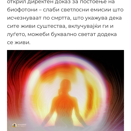
открил директен доказ за постоење на
биофотони – слаби светлосни емисии што
исчезнуваат по смртта, што укажува дека
сите живи суштества, вклучувајќи ги и
луѓето, можеби буквално светат додека
се живи.