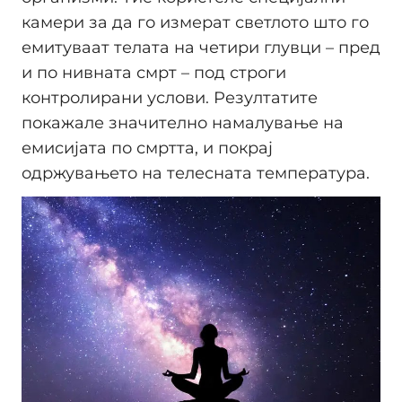
камери за да го измерaт светлото што го
емитуваат телата на четири глувци – пред
и по нивната смрт – под строги
контролирани услови. Резултатите
покажале значително намалување на
емисијата по смртта, и покрај
одржувањето на телесната температура.