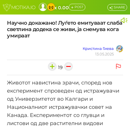
+
x 0.00
POST
SHARE
Научно докажано! Луѓето емитуваат слаба
светлина додека се живи, ја снемува кога
умираат
Кристина Гиева
13.05.2025
19
Животот навистина зрачи, според нов
експеримент спроведен од истражувачи
од Универзитетот во Калгари и
Националниот истражувачки совет на
Канада. Експериментот со глувци и
листови од две растителни видови