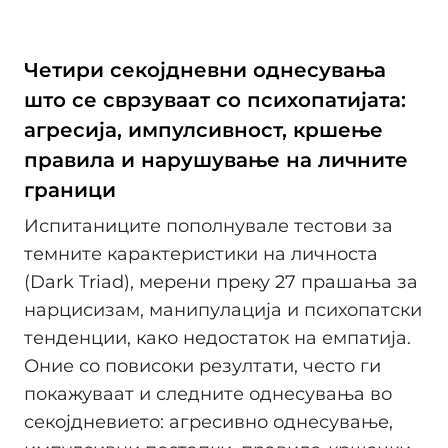
Четири секојдневни однесувања
што се сврзуваат со психопатијата:
агресија, импулсивност, кршење
правила и нарушување на личните
граници
Испитаниците пополнувале тестови за
темните карактеристики на личноста
(Dark Triad), мерени преку 27 прашања за
нарцисизам, манипулација и психопатски
тенденции, како недостаток на емпатија.
Оние со повисоки резултати, често ги
покажуваат и следните однесувања во
секојдневието: агресивно однесување,