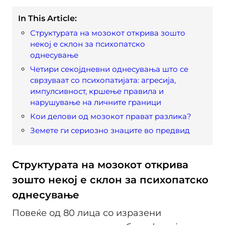
In This Article:
Структурата на мозокот открива зошто
некој е склон за психопатско
однесување
Четири секојдневни однесувања што се
сврзуваат со психопатијата: агресија,
импулсивност, кршење правила и
нарушување на личните граници
Кои делови од мозокот прават разлика?
Земете ги сериозно знаците во предвид
Структурата на мозокот открива
зошто некој е склон за психопатско
однесување
Повеќе од 80 лица со изразени