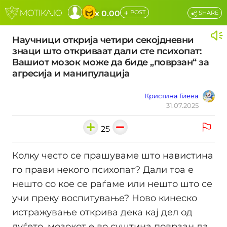
+
x 0.00
POST
SHARE
Научници открија четири секојдневни
знаци што откриваат дали сте психопат:
Вашиот мозок може да биде „поврзан“ за
агресија и манипулација
Кристина Гиева
31.07.2025
25
Колку често се прашуваме што навистина
го прави некого психопат? Дали тоа е
нешто со кое се раѓаме или нешто што се
учи преку воспитување? Ново кинеско
истражување открива дека кај дел од
луѓето, мозокот е во суштина поврзан да