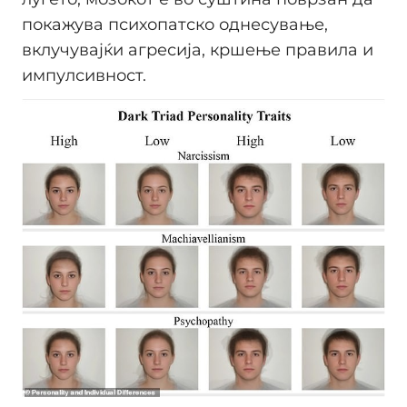
покажува психопатско однесување,
вклучувајќи агресија, кршење правила и
импулсивност.