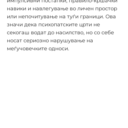
импулсивни постапки, правило-кршачки
навики и навлегување во личен простор
или непочитување на туѓи граници. Ова
значи дека психопатските црти не
секогаш водат до насилство, но со себе
носат сериозно нарушување на
меѓучовечките односи.