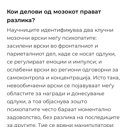
Кои делови од мозокот прават
разлика?
Научниците идентификуваа два клучни
мозочни врски меѓу психопатите:
засилени врски во фронталниот и
париеталниот дел, каде се носат одлуки,
се регулираат емоции и импулси; и
ослабени врски во региони одговорни за
самоконтрола и концентрација. Исто така,
невообичаени врски се појавуваат меѓу
областите за награди и донесување
одлуки, а тоа објаснува зошто
психопатите често бараат моментално
задоволство, без разлика на последиците
за другите. Тие се врвни манипулатори: