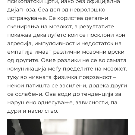
психопатски црти, иако без официјална
дијагноза, беа дел од невролошко
истражување. Се користеа детални
скенирања на мозокот, а резултатите
покажаа дека луѓето кои се посклони кон
агресија, импулсивност и недостаток на
емпатија имаат различни мозочни врски
од другите. Овие разлики не се во самата
комуникација меѓу пределите на мозокот,
туку во нивната физичка поврзаност –
некои патишта се засилени, додека други
се ослабени. Ова води до тенденција за
нарушено однесување, зависности, па
дури и насилство.