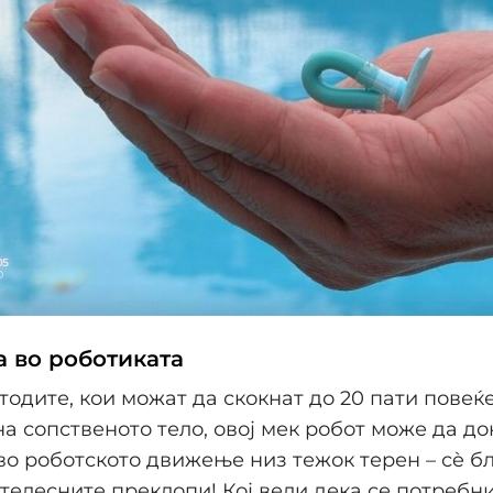
а во роботиката
тодите, кои можат да скокнат до 20 пати повеќ
а сопственото тело, овој мек робот може да до
во роботското движење низ тежок терен – сè 
 телесните преклопи! Кој вели дека се потребни