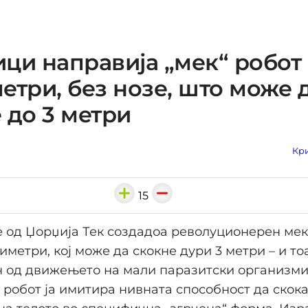
ци направија „мек“ робот 
етри, без нозе, што може 
 до 3 метри
Кри
15
од Џорџија Тек создадоа револуционерен мек
иметри, кој може да скокне дури 3 метри – и то
 од движењето на мали паразитски организми,
 робот ја имитира нивната способност да скок