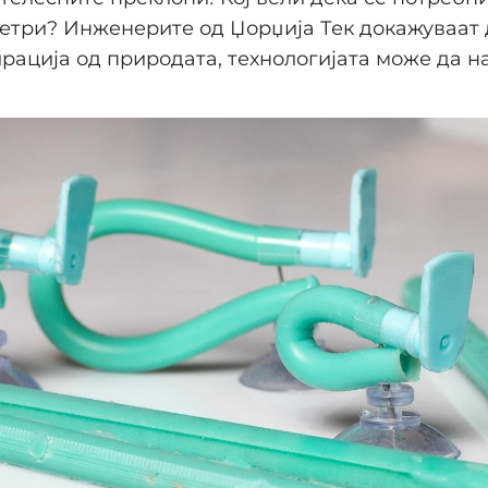
етри? Инженерите од Џорџија Тек докажуваат 
рација од природата, технологијата може да 