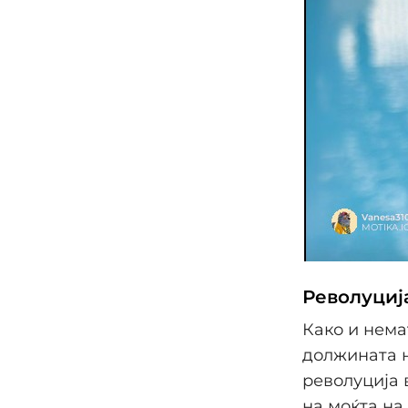
Револуциј
Како и нема
должината н
револуција 
на моќта на