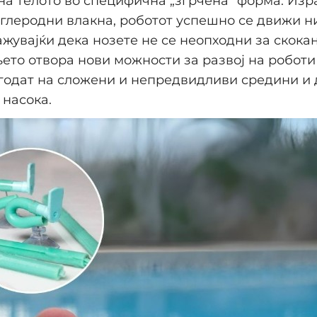
на телото во специфична „згрчена“ форма. Изр
аглеродни влакна, роботот успешно се движи н
ажувајќи дека нозете не се неопходни за скока
то отвора нови можности за развој на робот
годат на сложени и непредвидливи средини и 
 насока.