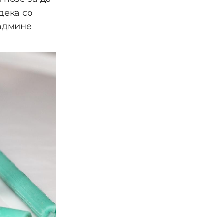
дека со
надмине