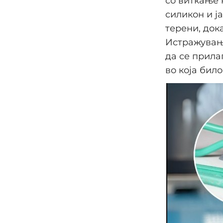
со виткање 
силикон и ј
терени, док
Истражување
да се прила
во која било