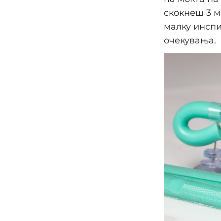
скокнеш 3 м
малку инспи
очекувања.