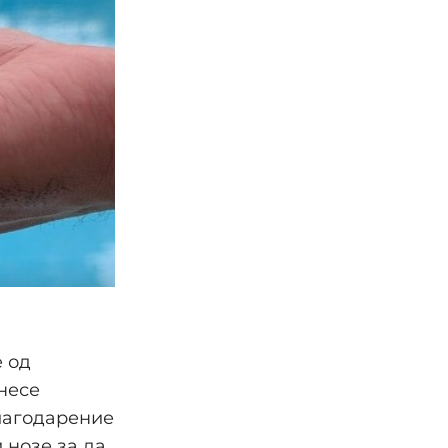
е од
несе
благодарение
 нозе за да