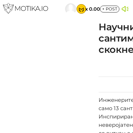
x 0.00
+
POST
Научни
сантим
скокне
Инженерите 
само 13 сант
Инспириран
неверојатен