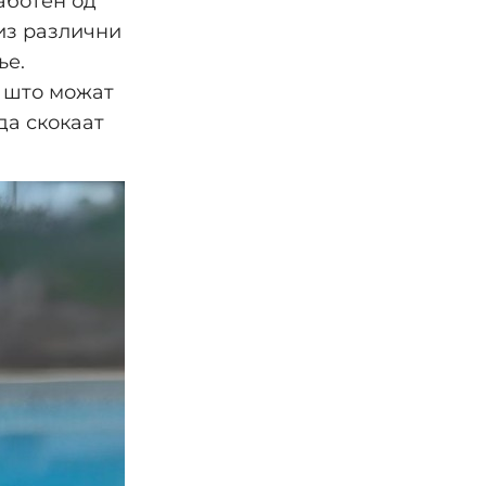
аботен од
из различни
ње.
и што можат
да скокаат