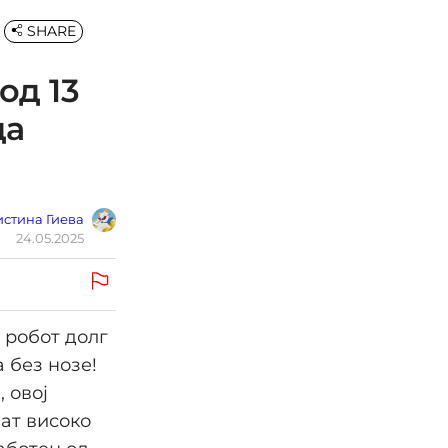
SHARE
од 13
да
стина Гиева
24.05.2025
 робот долг
а без нозе!
 овој
аат високо