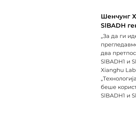
Шенчунг Х
SlBADH ге
„За да ги и
прегледавме
два претпос
SlBADH1 и S
Xianghu Labor
„Технологиј
беше корист
SlBADH1 и Sl