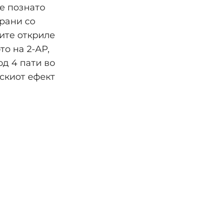
 е познато
ирани со
ите откриле
о на 2-AP,
од 4 пати во
скиот ефект