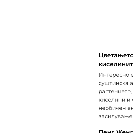
Цветањето
киселинит
Интересно е
суштинска а
растението,
киселини и 
необичен ек
засилување 
Пенг Женг