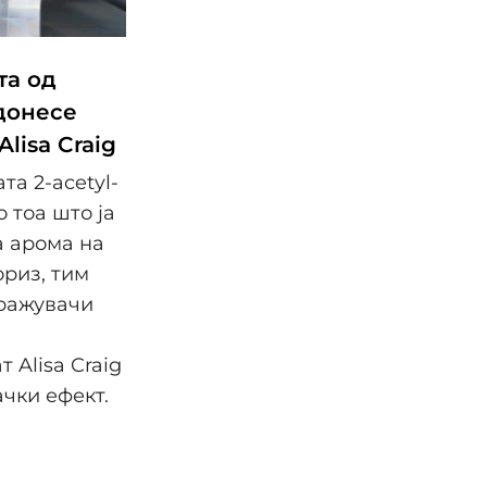
та од
 донесе
lisa Craig
та 2-acetyl-
о тоа што ја
а арома на
ориз, тим
тражувачи
 Alisa Craig
чки ефект.