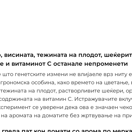
, висината, тежината на плодот, шеќерит
е и витаминот C останале непроменети
 што генетските измени не влијаеле врз ниту 
грономска особина, како времето на цветање, 
 тежината на плодот, растворливите шеќери, о
содржината на витамин C. Истражувачите вклу
сперимент се уверени дека ова е значаен чеко
на аромата на доматите без жртвување на при
 гледа пат кон домати со арома по мерка