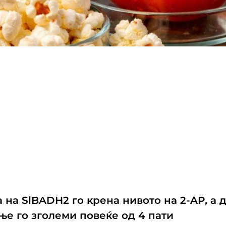
 на SlBADH2 го крена нивото на 2-AP, а 
ње го зголеми повеќе од 4 пати