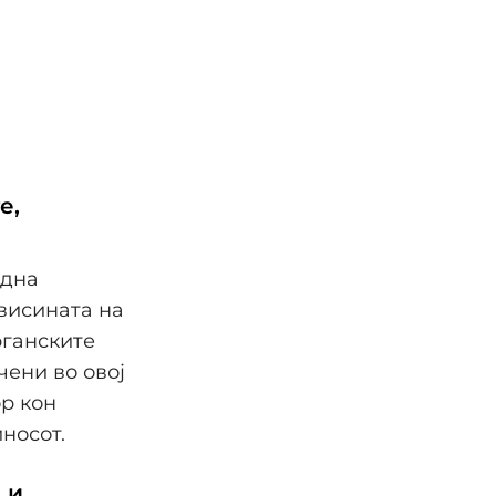
е,
една
висината на
рганските
чени во овој
р кон
носот.
 и