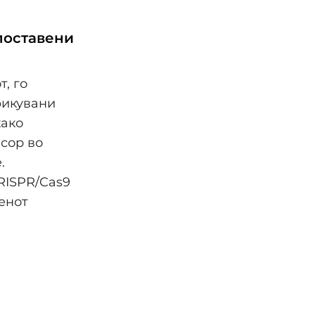
поставени
, го
фикувани
како
сор во
.
RISPR/Cas9
енот