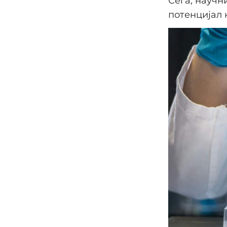
Сега, научн
потенцијал 