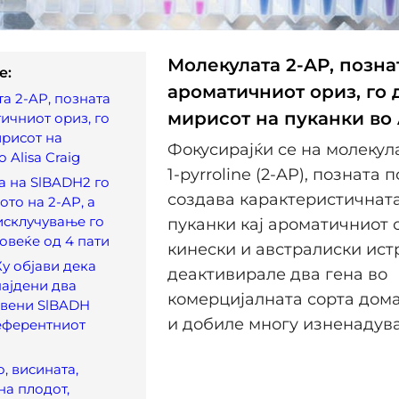
Молекулата 2-AP, позна
e:
ароматичниот ориз, го
а 2-AP, позната
мирисот на пуканки во A
ичниот ориз, го
рисот на
Фокусирајќи се на молекула
 Alisa Craig
1-pyrroline (2-AP), позната п
а на SlBADH2 го
создава карактеристичнат
ото на 2-AP, а
исклучување го
пуканки кај ароматичниот 
овеќе од 4 пати
кинески и австралиски ис
у објави дека
деактивирале два гена во
ајдени два
комерцијалната сорта домат
авени SlBADH
и добиле многу изненадува
еферентниот
, висината,
на плодот,