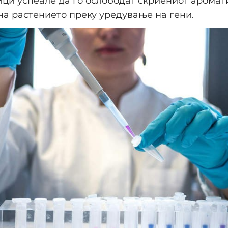
ици успеале да го ослободат скриениот аромат
на растението преку уредување на гени.