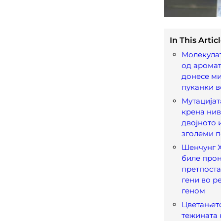
In This Articl
Молекулат
од аромат
донесе ми
пуканки во
Мутацијат
крена нив
двојното 
зголеми п
Шенчунг Х
биле прон
претпост
гени во р
геном
Цветањето
тежината 