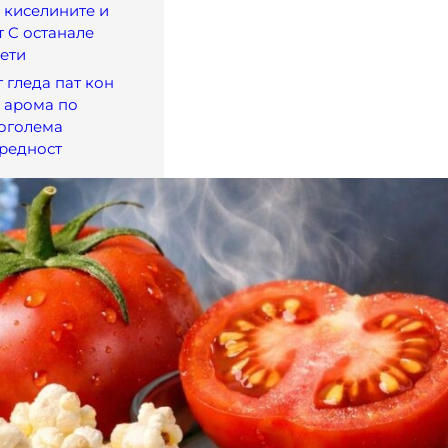
 киселините и
 C останале
ети
 гледа пат кон
 арома по
поголема
редност