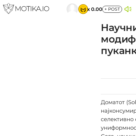
x 0.00
+
POST
Научни
модиф
пуканк
Доматот (So
најконсумир
селективно 
униформност