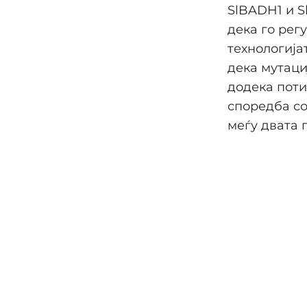
SlBADH1 и S
дека го рег
технологија
дека мутаци
додека поти
споредба со
меѓу двата 