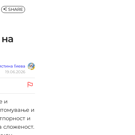
SHARE
 на
стина Гиева
19.06.2026
е и
питомување и
тпорност и
 сложеност.