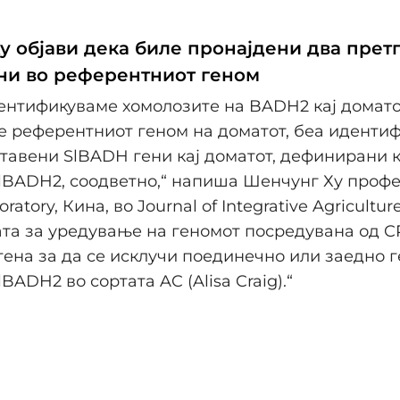
у објави дека биле пронајдени два прет
ни во референтниот геном
дентификуваме хомолозите на BADH2 кај доматот
 референтниот геном на доматот, беа иденти
тавени SlBADH гени кај доматот, дефинирани 
lBADH2, соодветно,“ напиша Шенчунг Ху профе
atory, Кина, во Journal of Integrative Agriculture
ата за уредување на геномот посредувана од C
ена за да се исклучи поединечно или заедно г
BADH2 во сортата AC (Alisa Craig).“