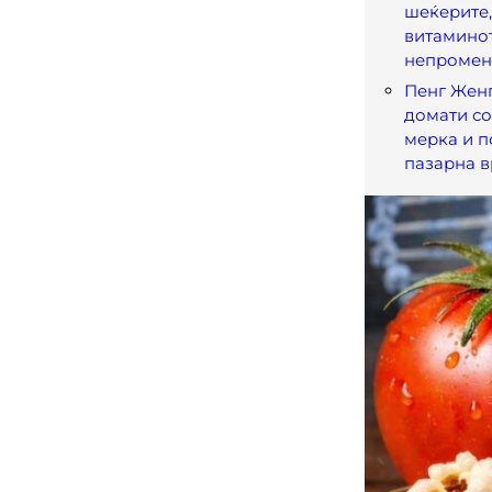
шеќерите,
витаминот
непромен
Пенг Женг
домати со
мерка и 
пазарна в