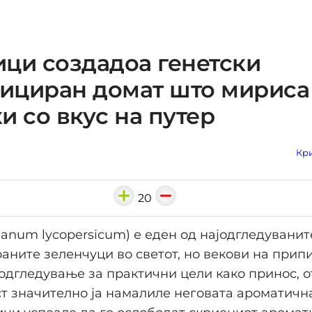
ци создадоа генетски
ициран домат што мириса
и со вкус на путер
Кри
20
lanum lycopersicum) е еден од најодгледуванит
аните зеленчуци во светот, но векови на при
одгледување за практични цели како принос, о
 значително ја намалиле неговата ароматична