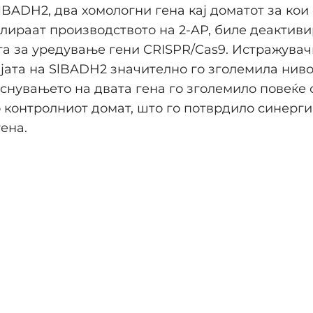
lBADH2, два хомологни гена кај доматот за кои
улираат производството на 2-AP, биле деактив
та за уредување гени CRISPR/Cas9. Истражувач
јата на SlBADH2 значително го зголемила нивот
снувањето на двата гена го зголемило повеќе 
 контролниот домат, што го потврдило синерги
гена.